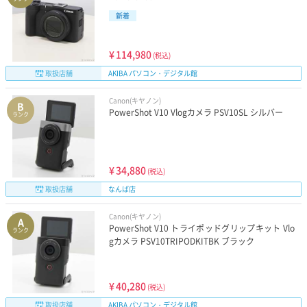
新着
¥
114,980
(税込)
取扱店舗
AKIBA パソコン・デジタル館
Canon(キヤノン)
B
PowerShot V10 Vlogカメラ PSV10SL シルバー
ランク
¥
34,880
(税込)
取扱店舗
なんば店
Canon(キヤノン)
A
PowerShot V10 トライポッドグリップキット Vlo
ランク
gカメラ PSV10TRIPODKITBK ブラック
¥
40,280
(税込)
取扱店舗
AKIBA パソコン・デジタル館