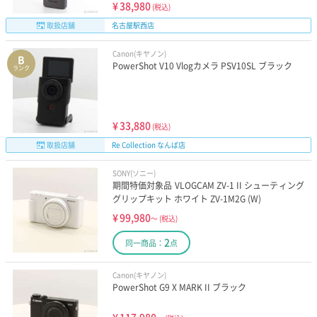
¥
38,980
(税込)
取扱店舗
名古屋駅西店
Canon(キヤノン)
B
PowerShot V10 Vlogカメラ PSV10SL ブラック
ランク
¥
33,880
(税込)
取扱店舗
Re Collection なんば店
SONY(ソニー)
期間特価対象品 VLOGCAM ZV-1 II シューティング
グリップキット ホワイト ZV-1M2G (W)
¥
99,980
～
(税込)
2
同一商品：
点
Canon(キヤノン)
PowerShot G9 X MARK II ブラック