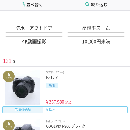
並べ替え
絞り込む
防水・アウトドア
高倍率ズーム
4K動画撮影
10,000円未満
131
点
SONY(ソニー)
A
RX10IV
ランク
新着
¥
267,980
(税込)
取扱店舗
川越店
Nikon(ニコン)
A
COOLPIX P900 ブラック
ランク