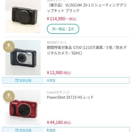
〔展示品〕 VLOGCAM ZV-1 II シューティンググリ
ップキット ブラック
¥
114,980
～
(税込)
2
同一商品：
点
RICOH(リコー)
B
期間特価対象品 G700 (1210万画素／5倍／防水デ
ランク
ジタルカメラ／SDHC)
¥
12,980
(税込)
取扱店舗
大宮店
Canon(キヤノン)
B
PowerShot SX710 HS レッド
ランク
¥
44,180
(税込)
取扱店舗
町田店