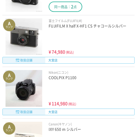
2
同一商品：
点
富士フイルム(FUJIFILM)
A
FUJIFILM X half X-HF1 CS チャコールシルバー
ランク
¥
74,980
(税込)
取扱店舗
大宮店
Nikon(ニコン)
A
COOLPIX P1100
ランク
¥
114,980
(税込)
取扱店舗
大宮店
Canon(キヤノン)
A
IXY 650 m シルバー
ランク