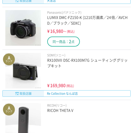
取扱店舗
大宮店
Panasonic(パナソニック)
LUMIX DMC-FZ150-K (1210万画素／24倍／AVCH
D／ブラック／SDXC)
¥
16,980
～
(税込)
2
同一商品：
点
SONY(ソニー)
A
RX100VII DSC-RX100M7G シューティンググリッ
ランク
プキット
¥
169,980
(税込)
取扱店舗
Re Collection なんば店
RICOH(リコー)
A
RICOH THETA V
ランク