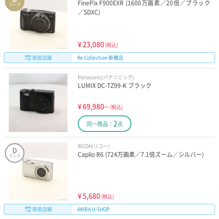
FinePix F900EXR (1600万画素／20倍／ブラック
ランク
／SDXC)
¥
23,080
(税込)
取扱店舗
Re Collection 新橋店
Panasonic(パナソニック)
LUMIX DC-TZ99-K ブラック
¥
69,980
～
(税込)
2
同一商品：
点
RICOH(リコー)
D
Caplio R6 (724万画素／7.1倍ズーム／シルバー)
ランク
¥
5,680
(税込)
取扱店舗
AKIBA U-SHOP