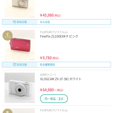
¥
45,980
(税込)
取扱店舗
なんば店
FUJIFILM(フジフイルム)
C
FinePix Z1100EXR P ピンク
ランク
¥
9,780
(税込)
取扱店舗
名古屋駅西店
SONY(ソニー)
VLOGCAM ZV-1F (W) ホワイト
¥
64,980
～
(税込)
2
同一商品：
点
FUJIFILM(フジフイルム)
B