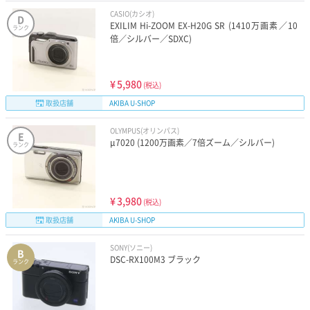
CASIO(カシオ)
D
EXILIM Hi-ZOOM EX-H20G SR (1410万画素／10
ランク
倍／シルバー／SDXC)
¥
5,980
(税込)
取扱店舗
AKIBA U-SHOP
OLYMPUS(オリンパス)
E
μ7020 (1200万画素／7倍ズーム／シルバー)
ランク
¥
3,980
(税込)
取扱店舗
AKIBA U-SHOP
SONY(ソニー)
B
DSC-RX100M3 ブラック
ランク