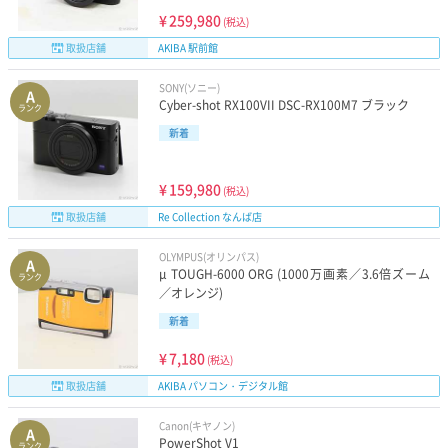
¥
259,980
(税込)
取扱店舗
AKIBA 駅前館
SONY(ソニー)
A
Cyber-shot RX100VII DSC-RX100M7 ブラック
ランク
新着
¥
159,980
(税込)
取扱店舗
Re Collection なんば店
OLYMPUS(オリンパス)
A
μ TOUGH-6000 ORG (1000万画素／3.6倍ズーム
ランク
／オレンジ)
新着
¥
7,180
(税込)
取扱店舗
AKIBA パソコン・デジタル館
Canon(キヤノン)
A
PowerShot V1
ランク