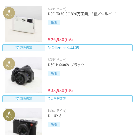
SONY(ソニー)
B
DSC-TX30 S(1820万画素／5倍／シルバー)
ランク
新着
¥
26,980
(税込)
取扱店舗
Re Collection なんば店
SONY(ソニー)
B
DSC-HX400V ブラック
ランク
新着
¥
38,980
(税込)
取扱店舗
名古屋駅西店
Leica(ライカ)
A
D-LUX 8
ランク
新着