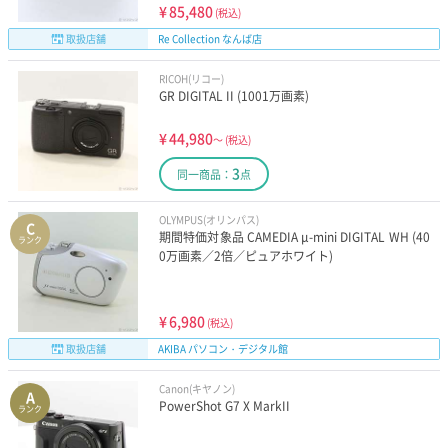
¥
85,480
(税込)
取扱店舗
Re Collection なんば店
RICOH(リコー)
GR DIGITAL II (1001万画素)
¥
44,980
～
(税込)
3
同一商品：
点
OLYMPUS(オリンパス)
C
期間特価対象品 CAMEDIA μ-mini DIGITAL WH (40
ランク
0万画素／2倍／ピュアホワイト)
¥
6,980
(税込)
取扱店舗
AKIBA パソコン・デジタル館
Canon(キヤノン)
A
PowerShot G7 X MarkII
ランク