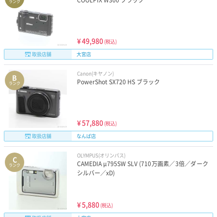
COOLPIX W300 ブラック
ランク
¥
49,980
(税込)
取扱店舗
大宮店
Canon(キヤノン)
B
PowerShot SX720 HS ブラック
ランク
¥
57,880
(税込)
取扱店舗
なんば店
OLYMPUS(オリンパス)
C
CAMEDIA μ795SW SLV (710万画素／3倍／ダーク
ランク
シルバー／xD)
¥
5,880
(税込)