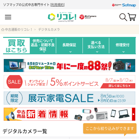
ソフマップの公式中古専門サイト
[
利用規約
]
中古通販のリコレ！
デジタルカメラ
併売について
選べる
返品・初期不良
長期保証
修理受付
支払い方法
保証
ここから絞り込みができます
デジタルカメラ一覧