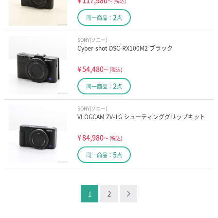
¥
117,980
～
(税込)
2
同一商品：
点
SONY(ソニー)
Cyber-shot DSC-RX100M2 ブラック
¥
54,480
～
(税込)
2
同一商品：
点
SONY(ソニー)
VLOGCAM ZV-1G シューティンググリップキット
¥
84,980
～
(税込)
5
同一商品：
点
1
2
＞