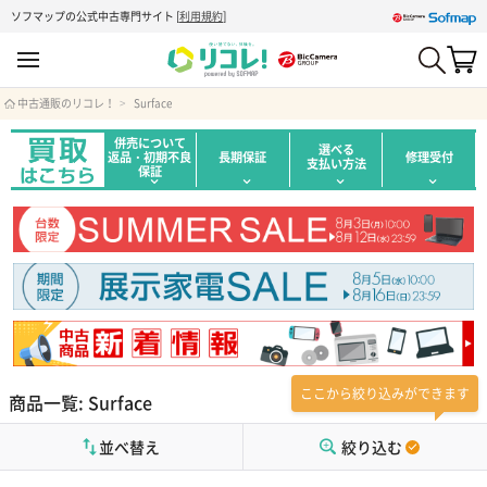
ソフマップの公式中古専門サイト
[
利用規約
]
中古通販のリコレ！
Surface
併売について
選べる
返品・初期不良
長期保証
修理受付
支払い方法
保証
ここから絞り込みができます
商品一覧: Surface
並べ替え
絞り込む