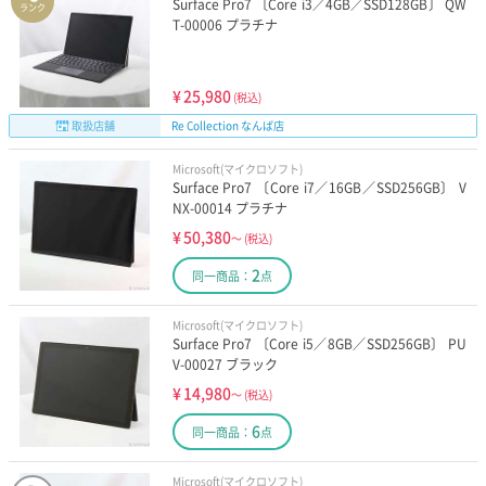
Surface Pro7 〔Core i3／4GB／SSD128GB〕 QW
ランク
T-00006 プラチナ
¥
25,980
(税込)
取扱店舗
Re Collection なんば店
Microsoft(マイクロソフト)
Surface Pro7 〔Core i7／16GB／SSD256GB〕 V
NX-00014 プラチナ
¥
50,380
～
(税込)
2
同一商品：
点
Microsoft(マイクロソフト)
Surface Pro7 〔Core i5／8GB／SSD256GB〕 PU
V-00027 ブラック
¥
14,980
～
(税込)
6
同一商品：
点
Microsoft(マイクロソフト)