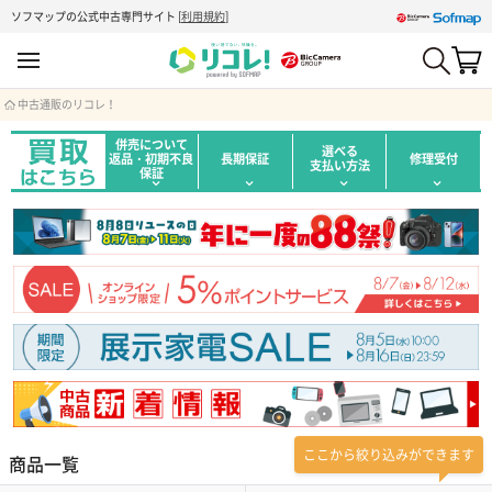
ソフマップの公式中古専門サイト
[
利用規約
]
中古通販のリコレ！
併売について
選べる
返品・初期不良
長期保証
修理受付
支払い方法
保証
ここから絞り込みができます
商品一覧