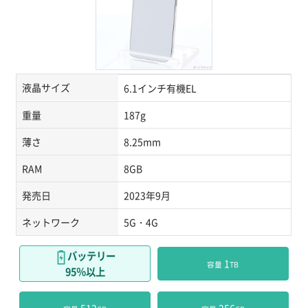
液晶サイズ
6.1インチ有機EL
重量
187g
薄さ
8.25mm
RAM
8GB
発売日
2023年9月
ネットワーク
5G・4G
バッテリー
 1
容量
TB
95％以上