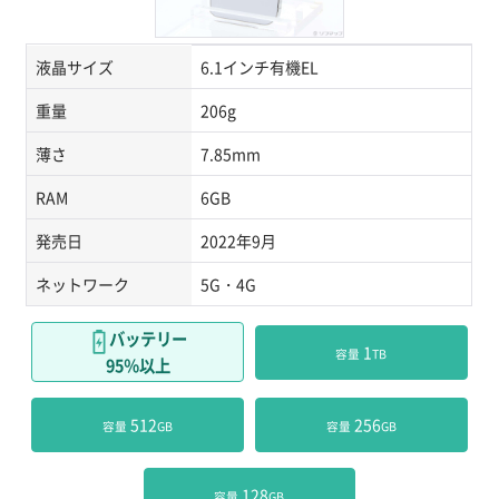
液晶サイズ
6.1インチ有機EL
重量
206g
薄さ
7.85mm
RAM
6GB
発売日
2022年9月
ネットワーク
5G・4G
バッテリー
 1
容量
TB
95％以上
 512
 256
容量
GB
容量
GB
 128
容量
GB