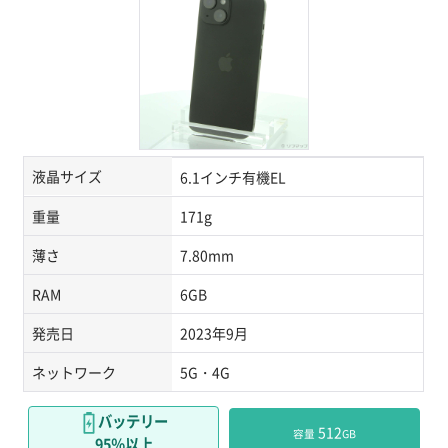
液晶サイズ
6.1インチ有機EL
重量
171g
薄さ
7.80mm
RAM
6GB
発売日
2023年9月
ネットワーク
5G・4G
バッテリー
 512
容量
GB
95％以上