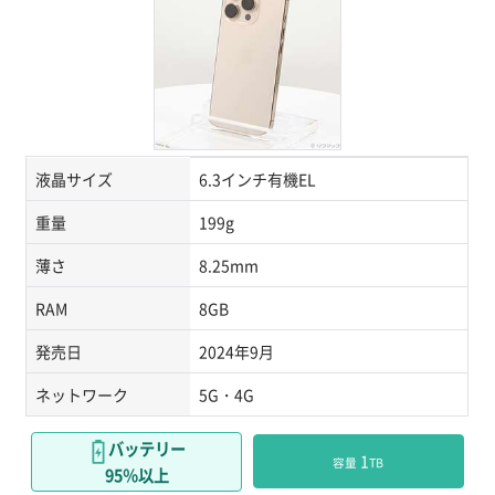
液晶サイズ
6.3インチ有機EL
重量
199g
薄さ
8.25mm
RAM
8GB
発売日
2024年9月
ネットワーク
5G・4G
バッテリー
 1
容量
TB
95％以上