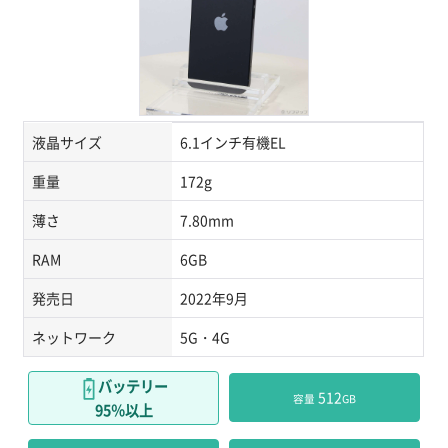
液晶サイズ
6.1インチ有機EL
重量
172g
薄さ
7.80mm
RAM
6GB
発売日
2022年9月
ネットワーク
5G・4G
バッテリー
 512
容量
GB
95％以上