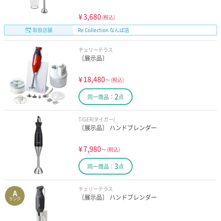
¥
3,680
(税込)
取扱店舗
Re Collection なんば店
チェリーテラス
〔展示品〕
¥
18,480
～
(税込)
2
同一商品：
点
TIGER(タイガー)
〔展示品〕 ハンドブレンダー
¥
7,980
～
(税込)
3
同一商品：
点
チェリーテラス
A
〔展示品〕 ハンドブレンダー
ランク