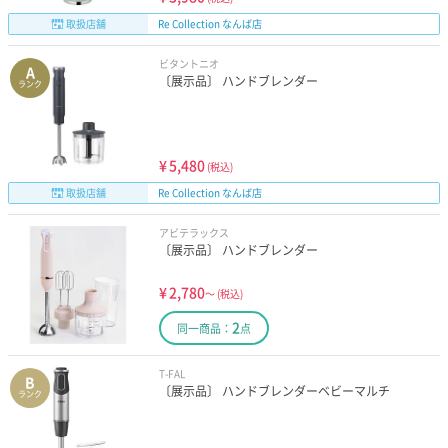
取扱店舗
Re Collection なんば店
ビタントニオ
A
〔展示品〕 ハンドブレンダー
ランク
¥
5,480
(税込)
取扱店舗
Re Collection なんば店
アビテラックス
〔展示品〕 ハンドブレンダー
¥
2,780
～
(税込)
2
同一商品：
点
T-FAL
B
〔展示品〕 ハンドブレンダーベビーマルチ
ランク