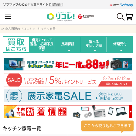
ソフマップの公式中古専門サイト
[
利用規約
]
中古通販のリコレ！
キッチン家電
併売について
選べる
返品・初期不良
長期保証
修理受付
支払い方法
保証
ここから絞り込みができます
キッチン家電一覧