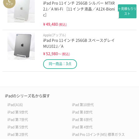
C
iPad Pro 11インチ 256GB シルバー MTXR
ランク
2J／A Wi-Fi ［11インチ液晶／A12X-Bioni
＋見積もりリ
スト
c］
¥
49,480
(税込)
Apple(アップル)
iPad Pro 11インチ 256GB スペースグレイ
MU102J／A
¥
52,980
～
(税込)
3
同一商品：
点
iPadのシリーズ名から探す
iPad(A16)
iPad 第10世代
iPad 第 9世代
iPad 第 8世代
iPad 第 7世代
iPad 第 6世代
iPad 第 5世代
iPad 第 4世代
iPad 第 2世代
iPad Pro 13インチ(M5) 標準ガラス