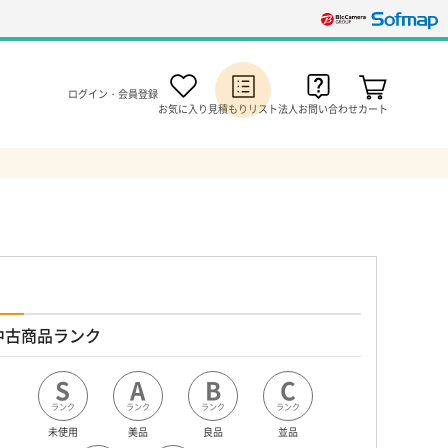
ログイン・会員登録
お気に入り
見積もりリスト
法人お問い合わせ
カート
中古商品ランク
S
A
B
C
ランク
ランク
ランク
ランク
未使用
美品
良品
並品