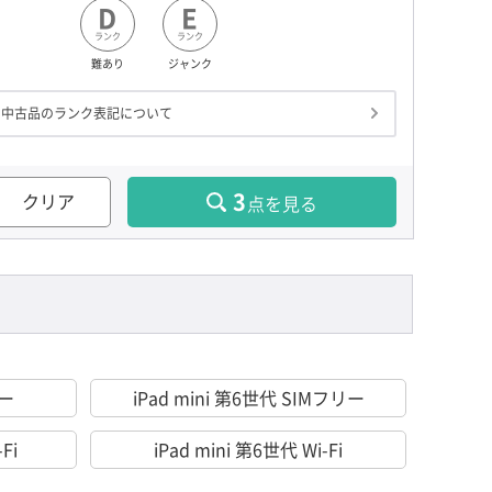
D
E
ランク
ランク
難あり
ジャンク
中古品のランク表記について
3
クリア
点を見る
リー
iPad mini 第6世代 SIMフリー
-Fi
iPad mini 第6世代 Wi-Fi