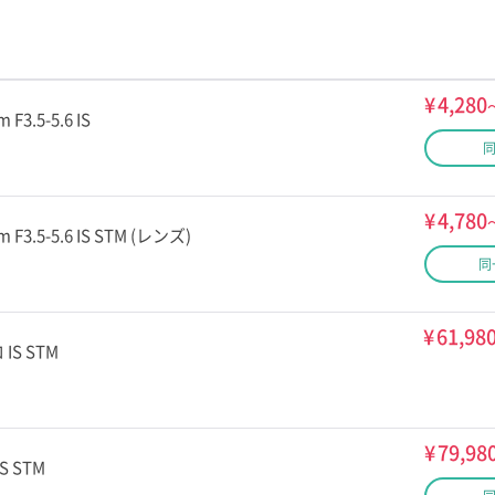
¥
4,280
 F3.5-5.6 IS
¥
4,780
m F3.5-5.6 IS STM (レンズ)
同
¥
61,98
 IS STM
¥
79,98
S STM