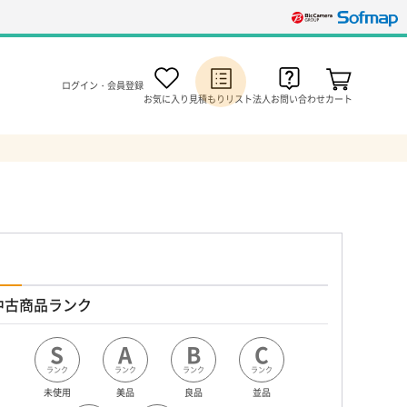
ログイン・会員登録
お気に入り
見積もりリスト
法人お問い合わせ
カート
中古商品ランク
S
A
B
C
ランク
ランク
ランク
ランク
未使用
美品
良品
並品