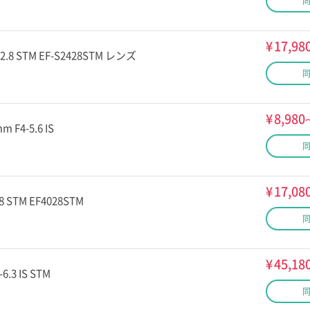
¥
17,98
F2.8 STM EF-S2428STM レンズ
¥
8,980
m F4-5.6 IS
¥
17,08
8 STM EF4028STM
¥
45,18
6.3 IS STM