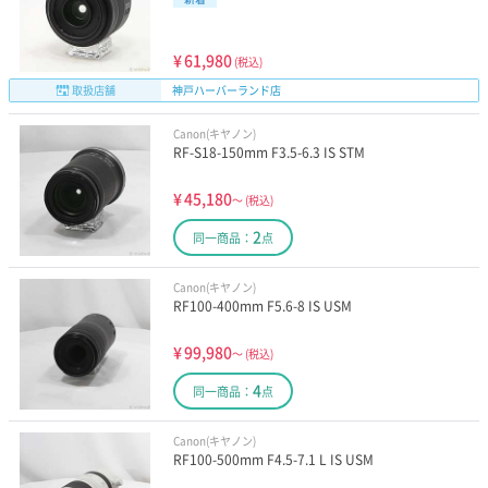
¥
61,980
(税込)
取扱店舗
神戸ハーバーランド店
Canon(キヤノン)
RF-S18-150mm F3.5-6.3 IS STM
¥
45,180
～
(税込)
2
同一商品：
点
Canon(キヤノン)
RF100-400mm F5.6-8 IS USM
¥
99,980
～
(税込)
4
同一商品：
点
Canon(キヤノン)
RF100-500mm F4.5-7.1 L IS USM