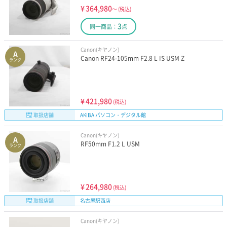
¥
364,980
～
(税込)
3
同一商品：
点
Canon(キヤノン)
A
Canon RF24-105mm F2.8 L IS USM Z
ランク
¥
421,980
(税込)
取扱店舗
AKIBA パソコン・デジタル館
Canon(キヤノン)
A
RF50mm F1.2 L USM
ランク
¥
264,980
(税込)
取扱店舗
名古屋駅西店
Canon(キヤノン)