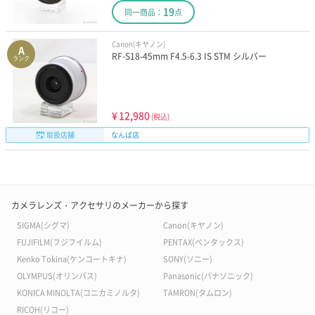
19
同一商品：
点
Canon(キヤノン)
A
RF-S18-45mm F4.5-6.3 IS STM シルバー
ランク
¥
12,980
(税込)
取扱店舗
なんば店
カメラレンズ・アクセサリのメーカーから探す
SIGMA(シグマ)
Canon(キヤノン)
FUJIFILM(フジフイルム)
PENTAX(ペンタックス)
Kenko Tokina(ケンコートキナ)
SONY(ソニー)
OLYMPUS(オリンパス)
Panasonic(パナソニック)
KONICA MINOLTA(コニカミノルタ)
TAMRON(タムロン)
RICOH(リコー)