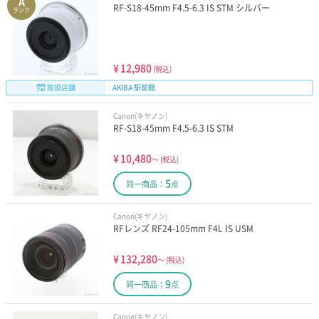
A
RF-S18-45mm F4.5-6.3 IS STM シルバー
ランク
¥
12,980
(税込)
取扱店舗
AKIBA 駅前館
Canon(キヤノン)
RF-S18-45mm F4.5-6.3 IS STM
¥
10,480
～
(税込)
5
同一商品：
点
Canon(キヤノン)
RFレンズ RF24-105mm F4L IS USM
¥
132,280
～
(税込)
9
同一商品：
点
Canon(キヤノン)