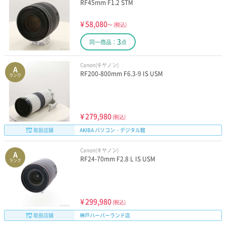
RF45mm F1.2 STM
¥
58,080
～
(税込)
3
同一商品：
点
Canon(キヤノン)
A
RF200-800mm F6.3-9 IS USM
ランク
¥
279,980
(税込)
取扱店舗
AKIBA パソコン・デジタル館
Canon(キヤノン)
A
RF24-70mm F2.8 L IS USM
ランク
¥
299,980
(税込)
取扱店舗
神戸ハーバーランド店