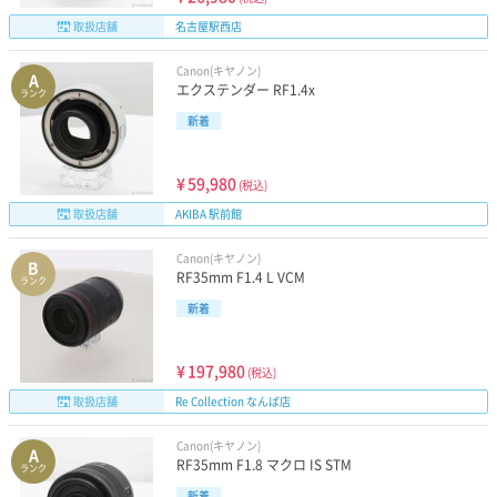
取扱店舗
名古屋駅西店
Canon(キヤノン)
A
エクステンダー RF1.4x
ランク
新着
¥
59,980
(税込)
取扱店舗
AKIBA 駅前館
Canon(キヤノン)
B
RF35mm F1.4 L VCM
ランク
新着
¥
197,980
(税込)
取扱店舗
Re Collection なんば店
Canon(キヤノン)
A
RF35mm F1.8 マクロ IS STM
ランク
新着