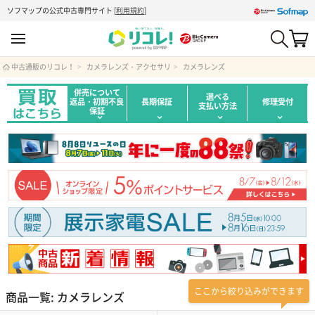
ソフマップの公式中古専門サイト
[
利用規約
]
中古通販のリコレ！
カメラレンズ・アクセサリ
カメラレンズ
併売について
選べる
返品・初期不良
長期保証
修理受付
支払い方法
保証
ここから絞り込みができます
商品一覧: カメラレンズ