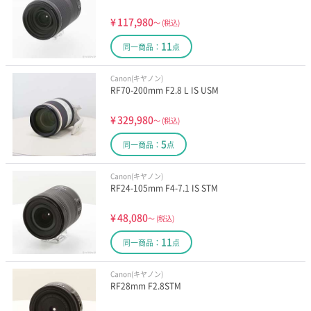
¥
117,980
～
(税込)
11
同一商品：
点
Canon(キヤノン)
RF70-200mm F2.8 L IS USM
¥
329,980
～
(税込)
5
同一商品：
点
Canon(キヤノン)
RF24-105mm F4-7.1 IS STM
¥
48,080
～
(税込)
11
同一商品：
点
Canon(キヤノン)
RF28mm F2.8STM