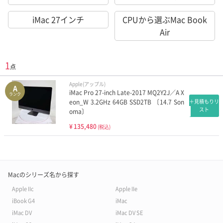
iMac 27インチ
CPUから選ぶMac Book
Air
1
点
Apple(アップル)
A
iMac Pro 27-inch Late-2017 MQ2Y2J／A X
ランク
eon_W 3.2GHz 64GB SSD2TB 〔14.7 Son
＋見積もりリ
スト
oma〕
¥
135,480
(税込)
Macのシリーズ名から探す
Apple IIc
Apple IIe
iBook G4
iMac
iMac DV
iMac DV SE