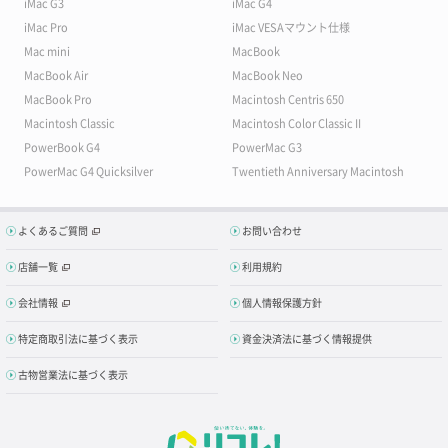
iMac G3
iMac G4
iMac Pro
iMac VESAマウント仕様
Mac mini
MacBook
MacBook Air
MacBook Neo
MacBook Pro
Macintosh Centris 650
Macintosh Classic
Macintosh Color Classic II
PowerBook G4
PowerMac G3
PowerMac G4 Quicksilver
Twentieth Anniversary Macintosh
よくあるご質問
お問い合わせ
店舗一覧
利用規約
会社情報
個人情報保護方針
特定商取引法に基づく表示
資金決済法に基づく情報提供
古物営業法に基づく表示