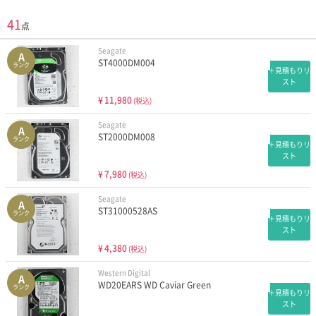
41
点
Seagate
A
ST4000DM004
ランク
＋見積もりリ
スト
¥
11,980
(税込)
Seagate
A
ST2000DM008
ランク
＋見積もりリ
スト
¥
7,980
(税込)
Seagate
A
ST31000528AS
ランク
＋見積もりリ
スト
¥
4,380
(税込)
Western Digital
A
WD20EARS WD Caviar Green
ランク
＋見積もりリ
スト