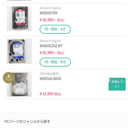
Western Digital
WD60EFRX
¥
29,980
～
(税込)
4
同一商品：
点
Western Digital
WD60EZAZ-RT
¥
26,980
～
(税込)
9
同一商品：
点
TOSHIBA(東芝)
A
MD05ACA600
ランク
＋見積もりリ
スト
¥
23,980
(税込)
PCパーツのジャンルから探す