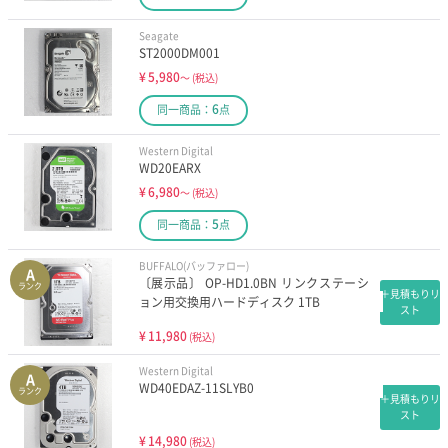
Seagate
ST2000DM001
¥
5,980
～
(税込)
6
同一商品：
点
Western Digital
WD20EARX
¥
6,980
～
(税込)
5
同一商品：
点
BUFFALO(バッファロー)
A
〔展示品〕 OP-HD1.0BN リンクステーシ
ランク
＋見積もりリ
ョン用交換用ハードディスク 1TB
スト
¥
11,980
(税込)
Western Digital
A
WD40EDAZ-11SLYB0
ランク
＋見積もりリ
スト
¥
14,980
(税込)