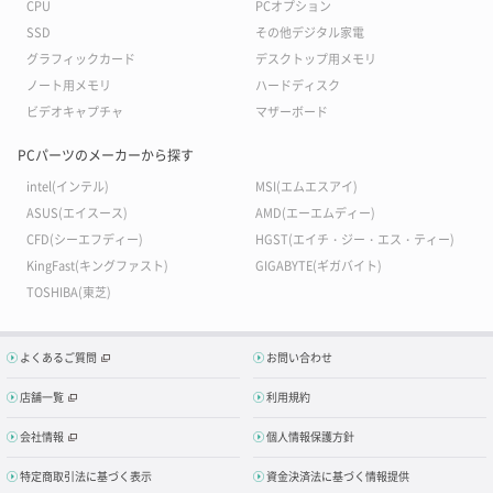
CPU
PCオプション
SSD
その他デジタル家電
グラフィックカード
デスクトップ用メモリ
ノート用メモリ
ハードディスク
ビデオキャプチャ
マザーボード
PCパーツのメーカーから探す
intel(インテル)
MSI(エムエスアイ)
ASUS(エイスース)
AMD(エーエムディー)
CFD(シーエフディー)
HGST(エイチ・ジー・エス・ティー)
KingFast(キングファスト)
GIGABYTE(ギガバイト)
TOSHIBA(東芝)
よくあるご質問
お問い合わせ
店舗一覧
利用規約
会社情報
個人情報保護方針
特定商取引法に基づく表示
資金決済法に基づく情報提供