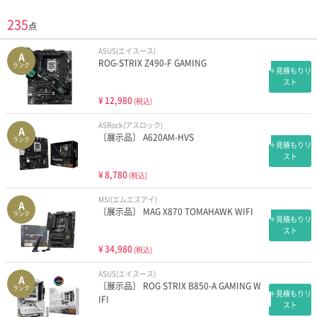
235
点
ASUS(エイスース)
A
ROG-STRIX Z490-F GAMING
ランク
＋見積もりリ
スト
¥
12,980
(税込)
ASRock(アスロック)
A
〔展示品〕 A620AM-HVS
ランク
＋見積もりリ
スト
¥
8,780
(税込)
MSI(エムエスアイ)
A
〔展示品〕 MAG X870 TOMAHAWK WIFI
ランク
＋見積もりリ
スト
¥
34,980
(税込)
ASUS(エイスース)
A
〔展示品〕 ROG STRIX B850-A GAMING W
ランク
＋見積もりリ
IFI
スト