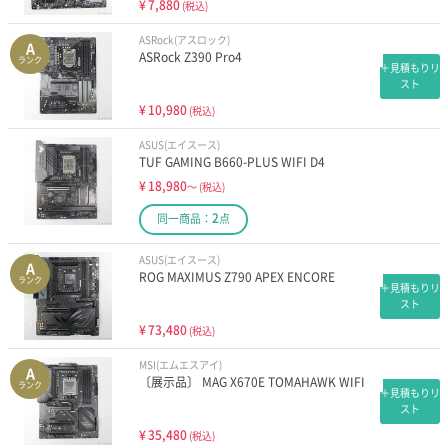
¥
7,880
(税込)
ASRock(アスロック)
A
ASRock Z390 Pro4
ランク
＋見積もりリ
スト
¥
10,980
(税込)
ASUS(エイスース)
TUF GAMING B660-PLUS WIFI D4
¥
18,980
～
(税込)
2
同一商品：
点
ASUS(エイスース)
A
ROG MAXIMUS Z790 APEX ENCORE
ランク
＋見積もりリ
スト
¥
73,480
(税込)
MSI(エムエスアイ)
A
〔展示品〕 MAG X670E TOMAHAWK WIFI
ランク
＋見積もりリ
スト
¥
35,480
(税込)