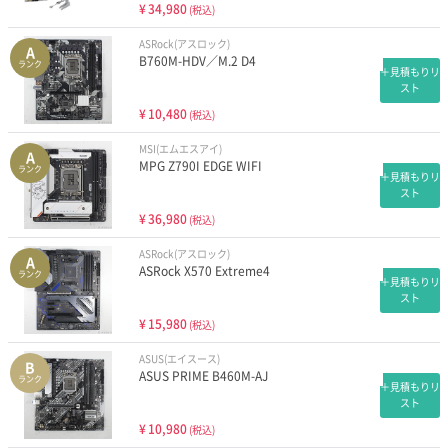
¥
34,980
(税込)
ASRock(アスロック)
A
B760M-HDV／M.2 D4
ランク
＋見積もりリ
スト
¥
10,480
(税込)
MSI(エムエスアイ)
A
MPG Z790I EDGE WIFI
ランク
＋見積もりリ
スト
¥
36,980
(税込)
ASRock(アスロック)
A
ASRock X570 Extreme4
ランク
＋見積もりリ
スト
¥
15,980
(税込)
ASUS(エイスース)
B
ASUS PRIME B460M-AJ
ランク
＋見積もりリ
スト
¥
10,980
(税込)