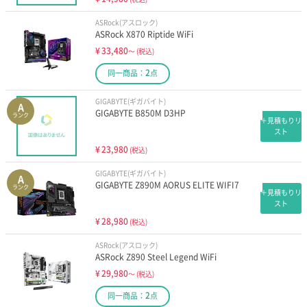
ASRock(アスロック)
ASRock X870 Riptide WiFi
¥
33,480
～
(税込)
2
同一商品：
点
GIGABYTE(ギガバイト)
A
GIGABYTE B850M D3HP
ランク
＋見積もりリ
スト
¥
23,980
(税込)
GIGABYTE(ギガバイト)
A
GIGABYTE Z890M AORUS ELITE WIFI7
ランク
＋見積もりリ
スト
¥
28,980
(税込)
ASRock(アスロック)
ASRock Z890 Steel Legend WiFi
¥
29,980
～
(税込)
2
同一商品：
点