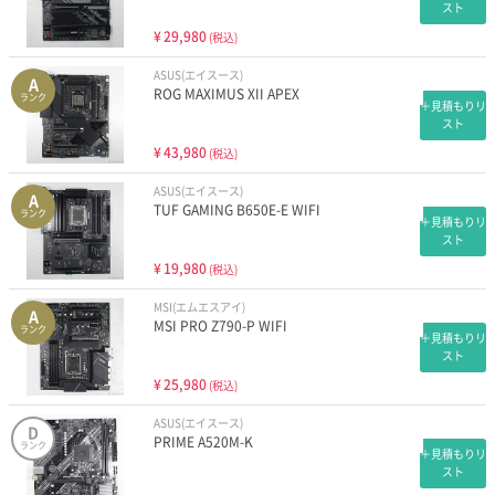
スト
¥
29,980
(税込)
ASUS(エイスース)
A
ROG MAXIMUS XII APEX
ランク
＋見積もりリ
スト
¥
43,980
(税込)
ASUS(エイスース)
A
TUF GAMING B650E-E WIFI
ランク
＋見積もりリ
スト
¥
19,980
(税込)
MSI(エムエスアイ)
A
MSI PRO Z790-P WIFI
ランク
＋見積もりリ
スト
¥
25,980
(税込)
ASUS(エイスース)
D
PRIME A520M-K
ランク
＋見積もりリ
スト