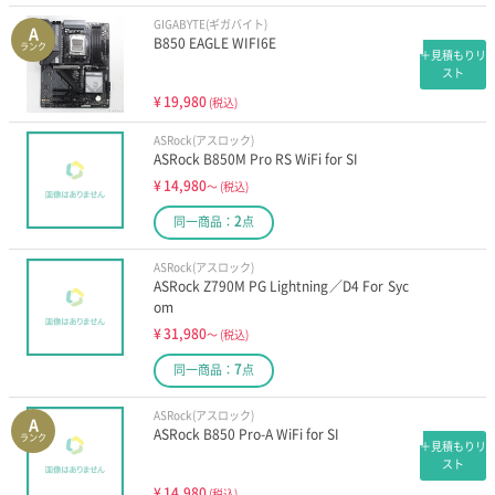
GIGABYTE(ギガバイト)
A
B850 EAGLE WIFI6E
ランク
＋見積もりリ
スト
¥
19,980
(税込)
ASRock(アスロック)
ASRock B850M Pro RS WiFi for SI
¥
14,980
～
(税込)
2
同一商品：
点
ASRock(アスロック)
ASRock Z790M PG Lightning／D4 For Syc
om
¥
31,980
～
(税込)
7
同一商品：
点
ASRock(アスロック)
A
ASRock B850 Pro-A WiFi for SI
ランク
＋見積もりリ
スト
¥
14,980
(税込)