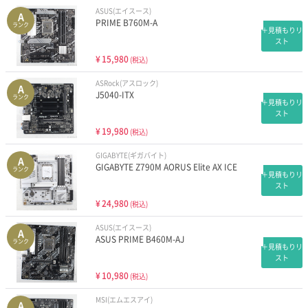
ASUS(エイスース)
A
PRIME B760M-A
ランク
＋見積もりリ
スト
¥
15,980
(税込)
ASRock(アスロック)
A
J5040-ITX
ランク
＋見積もりリ
スト
¥
19,980
(税込)
GIGABYTE(ギガバイト)
A
GIGABYTE Z790M AORUS Elite AX ICE
ランク
＋見積もりリ
スト
¥
24,980
(税込)
ASUS(エイスース)
A
ASUS PRIME B460M-AJ
ランク
＋見積もりリ
スト
¥
10,980
(税込)
MSI(エムエスアイ)
A