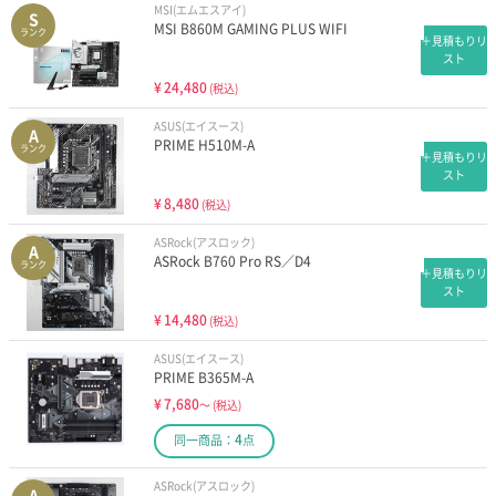
MSI(エムエスアイ)
S
MSI B860M GAMING PLUS WIFI
ランク
＋見積もりリ
スト
¥
24,480
(税込)
ASUS(エイスース)
A
PRIME H510M-A
ランク
＋見積もりリ
スト
¥
8,480
(税込)
ASRock(アスロック)
A
ASRock B760 Pro RS／D4
ランク
＋見積もりリ
スト
¥
14,480
(税込)
ASUS(エイスース)
PRIME B365M-A
¥
7,680
～
(税込)
4
同一商品：
点
ASRock(アスロック)
A