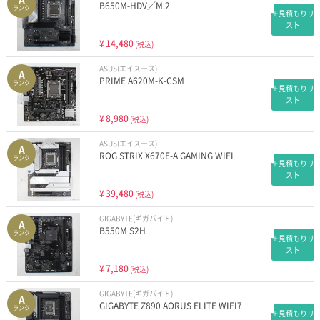
B650M-HDV／M.2
ランク
＋見積もりリ
スト
¥
14,480
(税込)
ASUS(エイスース)
A
PRIME A620M-K-CSM
ランク
＋見積もりリ
スト
¥
8,980
(税込)
ASUS(エイスース)
A
ROG STRIX X670E-A GAMING WIFI
ランク
＋見積もりリ
スト
¥
39,480
(税込)
GIGABYTE(ギガバイト)
A
B550M S2H
ランク
＋見積もりリ
スト
¥
7,180
(税込)
GIGABYTE(ギガバイト)
A
GIGABYTE Z890 AORUS ELITE WIFI7
ランク
＋見積もりリ