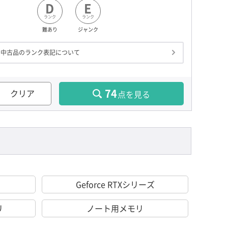
D
E
ランク
ランク
難あり
ジャンク
中古品のランク表記について
74
クリア
点を見る
Geforce RTXシリーズ
リ
ノート用メモリ