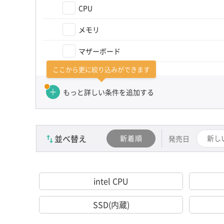
CPU
メモリ
マザーボード
ここから更に絞り込みができます
グラフィックボード
もっと詳しい条件を追加する
PCパーツその他
カテゴリーを選び直す（かんたん検索）
並べ替え
新着順
新し
発売日
intel CPU
SSD(内蔵)