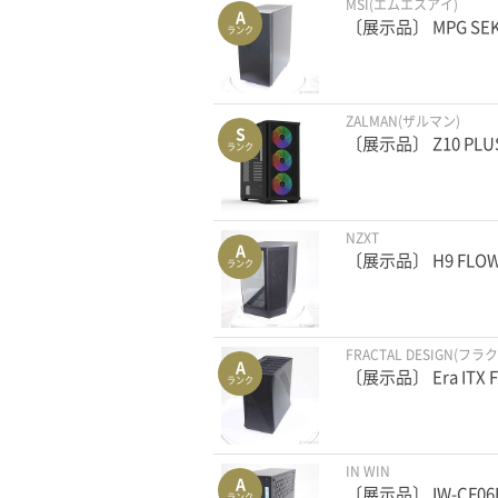
MSI(エムエスアイ)
A
〔展示品〕 MPG SEKI
ランク
ZALMAN(ザルマン)
S
〔展示品〕 Z10 PL
ランク
NZXT
A
〔展示品〕 H9 FLOW(
ランク
FRACTAL DESIGN(フ
A
〔展示品〕 Era ITX F
ランク
IN WIN
A
〔展示品〕 IW-CF06B
ランク