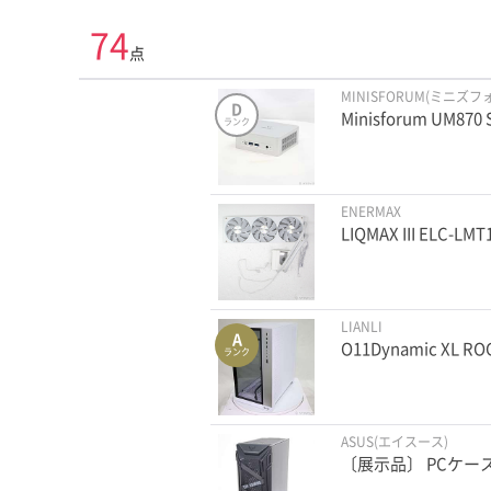
74
点
MINISFORUM(ミニズフ
D
Minisforum UM870 
ランク
ENERMAX
LIQMAX III ELC-LMT
LIANLI
A
O11Dynamic XL RO
ランク
ASUS(エイスース)
〔展示品〕 PCケース T