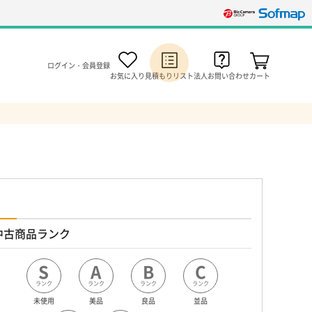
ログイン・会員登録
お気に入り
見積もりリスト
法人お問い合わせ
カート
中古商品ランク
S
A
B
C
ランク
ランク
ランク
ランク
未使用
美品
良品
並品