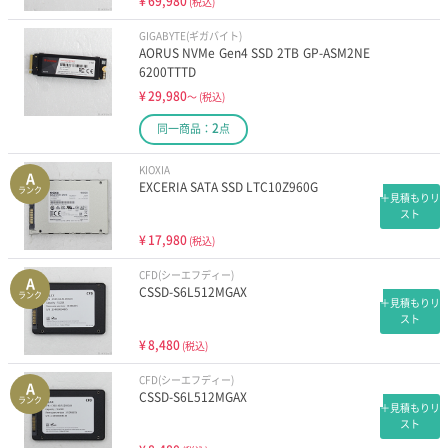
¥
69,980
(税込)
GIGABYTE(ギガバイト)
AORUS NVMe Gen4 SSD 2TB GP-ASM2NE
6200TTTD
¥
29,980
～
(税込)
2
同一商品：
点
KIOXIA
A
EXCERIA SATA SSD LTC10Z960G
ランク
＋見積もりリ
スト
¥
17,980
(税込)
CFD(シーエフディー)
A
CSSD-S6L512MGAX
ランク
＋見積もりリ
スト
¥
8,480
(税込)
CFD(シーエフディー)
A
CSSD-S6L512MGAX
ランク
＋見積もりリ
スト