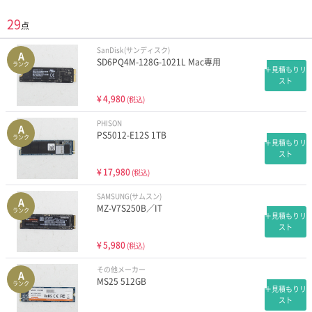
29
点
SanDisk(サンディスク)
A
SD6PQ4M-128G-1021L Mac専用
ランク
＋見積もりリ
スト
¥
4,980
(税込)
PHISON
A
PS5012-E12S 1TB
ランク
＋見積もりリ
スト
¥
17,980
(税込)
SAMSUNG(サムスン)
A
MZ-V7S250B／IT
ランク
＋見積もりリ
スト
¥
5,980
(税込)
その他メーカー
A
MS25 512GB
ランク
＋見積もりリ
スト