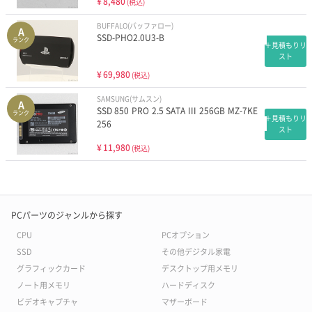
¥
8,480
(税込)
BUFFALO(バッファロー)
A
SSD-PHO2.0U3-B
ランク
＋見積もりリ
スト
¥
69,980
(税込)
SAMSUNG(サムスン)
A
SSD 850 PRO 2.5 SATA III 256GB MZ-7KE
ランク
＋見積もりリ
256
スト
¥
11,980
(税込)
PCパーツのジャンルから探す
CPU
PCオプション
SSD
その他デジタル家電
グラフィックカード
デスクトップ用メモリ
ノート用メモリ
ハードディスク
ビデオキャプチャ
マザーボード