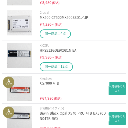
¥
8,980
(税込)
Crucial
MX500 CT500MX500SSD1／JP
¥
7,280
～
(税込)
4
同一商品：
点
KIOXIA
HFS512GDE9X081N EA
¥
9,980
～
(税込)
12
同一商品：
点
KingSpec
A
XG7000 4TB
ランク
＋見積もりリ
スト
¥
67,980
(税込)
BIWIN(バイウィン)
A
Biwin Black Opal X570 PRO 4TB BX570D
ランク
＋見積もりリ
N04TB-RGX
スト