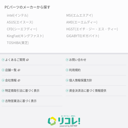
PCパーツのメーカーから探す
intel(インテル)
MSI(エムエスアイ)
ASUS(エイスース)
AMD(エーエムディー)
CFD(シーエフディー)
HGST(エイチ・ジー・エス・ティー)
KingFast(キングファスト)
GIGABYTE(ギガバイト)
TOSHIBA(東芝)
よくあるご質問
お問い合わせ
店舗一覧
利用規約
会社情報
個人情報保護方針
特定商取引法に基づく表示
資金決済法に基づく情報提供
古物営業法に基づく表示