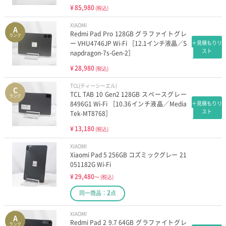
¥
85,980
(税込)
XIAOMI
A
Redmi Pad Pro 128GB グラファイトグレ
ランク
ー VHU4746JP Wi-Fi ［12.1インチ液晶／S
＋見積もりリ
スト
napdragon-7s-Gen-2］
¥
28,980
(税込)
TCL(ティーシーエル)
C
TCL TAB 10 Gen2 128GB スペースグレー
ランク
8496G1 Wi-Fi ［10.36インチ液晶／Media
＋見積もりリ
スト
Tek-MT8768］
¥
13,180
(税込)
XIAOMI
Xiaomi Pad 5 256GB コズミックグレー 21
051182G Wi-Fi
¥
29,480
～
(税込)
2
同一商品：
点
XIAOMI
A
Redmi Pad 2 9.7 64GB グラファイトグレ
ランク