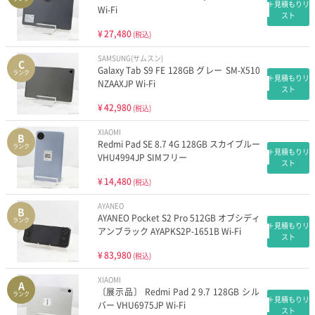
＋見積もりリ
Wi-Fi
スト
¥
27,480
(税込)
SAMSUNG(サムスン)
C
Galaxy Tab S9 FE 128GB グレー SM-X510
ランク
＋見積もりリ
NZAAXJP Wi-Fi
スト
¥
42,980
(税込)
XIAOMI
B
Redmi Pad SE 8.7 4G 128GB スカイブルー
ランク
＋見積もりリ
VHU4994JP SIMフリー
スト
¥
14,480
(税込)
AYANEO
B
AYANEO Pocket S2 Pro 512GB オブシディ
ランク
＋見積もりリ
アンブラック AYAPKS2P-1651B Wi-Fi
スト
¥
83,980
(税込)
XIAOMI
A
〔展示品〕 Redmi Pad 2 9.7 128GB シル
ランク
＋見積もりリ
バー VHU6975JP Wi-Fi
スト