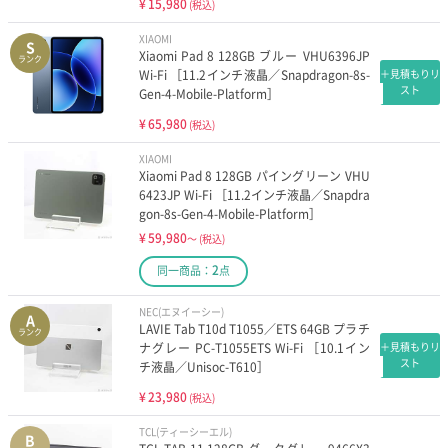
¥
15,980
(税込)
XIAOMI
S
Xiaomi Pad 8 128GB ブルー VHU6396JP
ランク
Wi-Fi ［11.2インチ液晶／Snapdragon-8s-
＋見積もりリ
スト
Gen-4-Mobile-Platform］
¥
65,980
(税込)
XIAOMI
Xiaomi Pad 8 128GB パイングリーン VHU
6423JP Wi-Fi ［11.2インチ液晶／Snapdra
gon-8s-Gen-4-Mobile-Platform］
¥
59,980
～
(税込)
2
同一商品：
点
NEC(エヌイーシー)
A
LAVIE Tab T10d T1055／ETS 64GB プラチ
ランク
ナグレー PC-T1055ETS Wi-Fi ［10.1イン
＋見積もりリ
スト
チ液晶／Unisoc-T610］
¥
23,980
(税込)
TCL(ティーシーエル)
B