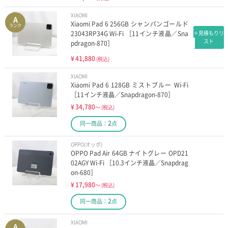
XIAOMI
A
Xiaomi Pad 6 256GB シャンパンゴールド
ランク
23043RP34G Wi-Fi ［11インチ液晶／Sna
＋見積もりリ
スト
pdragon-870］
¥
41,880
(税込)
XIAOMI
Xiaomi Pad 6 128GB ミストブルー Wi-Fi
［11インチ液晶／Snapdragon-870］
¥
34,780
～
(税込)
2
同一商品：
点
OPPO(オッポ)
OPPO Pad Air 64GB ナイトグレー OPD21
02AGY Wi-Fi ［10.3インチ液晶／Snapdrag
on-680］
¥
17,980
～
(税込)
2
同一商品：
点
XIAOMI
A