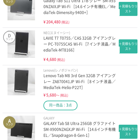
Galaxy Tab S11 Ultra 1TB グレー SM-X93
ランク
0NZAIXJP Wi-Fi ［14.6インチ有機EL／Me
＋見積もりリ
スト
diaTek-Dimensity-9400+］
¥
204,480
(税込)
NEC(エヌイーシー)
D
LAVIE T7 T0755／CAS 32GB アイアングレ
ランク
ー PC-T0755CAS Wi-Fi ［7インチ液晶／M
＋見積もりリ
スト
ediaTek-MT8166］
¥
4,680
(税込)
Lenovo(レノボジャパン)
Lenovo Tab M8 3rd Gen 32GB アイアング
レー ZA870041JP Wi-Fi ［8インチ液晶／
MediaTek-Helio-P22T］
¥
5,680
～
(税込)
3
同一商品：
点
GALAXY
A
GALAXY Tab S8 Ultra 256GB グラファイト
ランク
SM-X900NZAGXJP Wi-Fi ［14.6インチ有機
＋見積もりリ
スト
EL／Snapdragon-8-Gen-1］