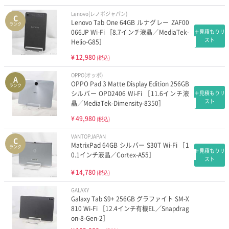
Lenovo(レノボジャパン)
C
Lenovo Tab One 64GB ルナグレー ZAF00
ランク
066JP Wi-Fi ［8.7インチ液晶／MediaTek-
＋見積もりリ
スト
Helio-G85］
¥
12,980
(税込)
OPPO(オッポ)
A
OPPO Pad 3 Matte Display Edition 256GB
ランク
シルバー OPD2406 Wi-Fi ［11.6インチ液
＋見積もりリ
スト
晶／MediaTek-Dimensity-8350］
¥
49,980
(税込)
VANTOPJAPAN
C
MatrixPad 64GB シルバー S30T Wi-Fi ［1
ランク
＋見積もりリ
0.1インチ液晶／Cortex-A55］
スト
¥
14,780
(税込)
GALAXY
Galaxy Tab S9+ 256GB グラファイト SM-X
810 Wi-Fi ［12.4インチ有機EL／Snapdrag
on-8-Gen-2］