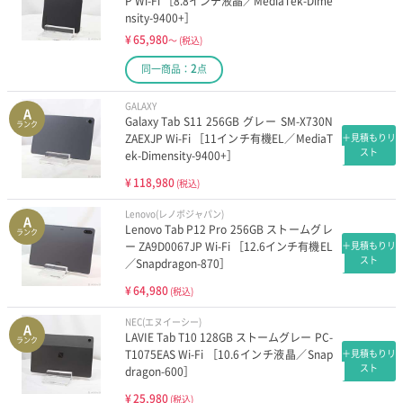
P Wi-Fi ［8.8インチ液晶／MediaTek-Dime
nsity-9400+］
¥
65,980
～
(税込)
2
同一商品：
点
GALAXY
A
Galaxy Tab S11 256GB グレー SM-X730N
ランク
ZAEXJP Wi-Fi ［11インチ有機EL／MediaT
＋見積もりリ
スト
ek-Dimensity-9400+］
¥
118,980
(税込)
Lenovo(レノボジャパン)
A
Lenovo Tab P12 Pro 256GB ストームグレ
ランク
ー ZA9D0067JP Wi-Fi ［12.6インチ有機EL
＋見積もりリ
スト
／Snapdragon-870］
¥
64,980
(税込)
NEC(エヌイーシー)
A
LAVIE Tab T10 128GB ストームグレー PC-
ランク
T1075EAS Wi-Fi ［10.6インチ液晶／Snap
＋見積もりリ
スト
dragon-600］
¥
25,980
(税込)