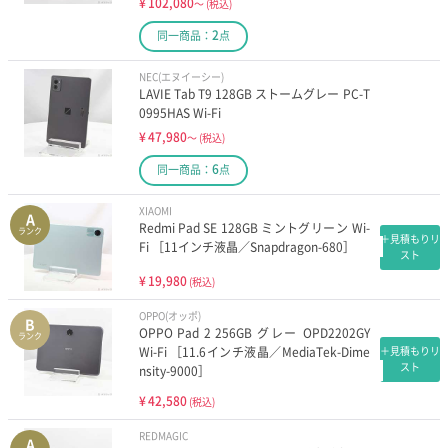
¥
102,080
～
(税込)
2
同一商品：
点
NEC(エヌイーシー)
LAVIE Tab T9 128GB ストームグレー PC-T
0995HAS Wi-Fi
¥
47,980
～
(税込)
6
同一商品：
点
XIAOMI
A
Redmi Pad SE 128GB ミントグリーン Wi-
ランク
＋見積もりリ
Fi ［11インチ液晶／Snapdragon-680］
スト
¥
19,980
(税込)
OPPO(オッポ)
B
OPPO Pad 2 256GB グレー OPD2202GY
ランク
Wi-Fi ［11.6インチ液晶／MediaTek-Dime
＋見積もりリ
スト
nsity-9000］
¥
42,580
(税込)
REDMAGIC
A