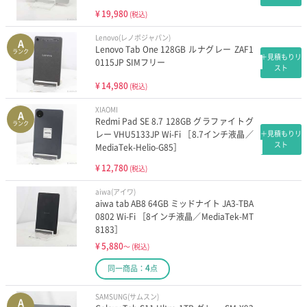
¥
19,980
(税込)
Lenovo(レノボジャパン)
A
Lenovo Tab One 128GB ルナグレー ZAF1
ランク
＋見積もりリ
0115JP SIMフリー
スト
¥
14,980
(税込)
XIAOMI
A
Redmi Pad SE 8.7 128GB グラファイトグ
ランク
レー VHU5133JP Wi-Fi ［8.7インチ液晶／
＋見積もりリ
スト
MediaTek-Helio-G85］
¥
12,780
(税込)
aiwa(アイワ)
aiwa tab AB8 64GB ミッドナイト JA3-TBA
0802 Wi-Fi ［8インチ液晶／MediaTek-MT
8183］
¥
5,880
～
(税込)
4
同一商品：
点
SAMSUNG(サムスン)
A