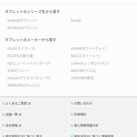
タブレットのシリーズ名から探す
Androidタブレット
Kindle
Windowsタブレット
タブレットのメーカーから探す
ASUS(エイスース)
HUAWEI(ファーウェイ)
FUJITSU(富士通)
NEC(エヌイーシー)
hp(ヒューレットパッカード)
Lenovo(レノボジャパン)
SONY(ソニー)
WACOM(ワコム)
mouse(マウスコンピュータ)
TOSHIBA(東芝)
SAMSUNG(サムスン)
よくあるご質問
お問い合わせ
店舗一覧
利用規約
会社情報
個人情報保護方針
特定商取引法に基づく表示
資金決済法に基づく情報提供