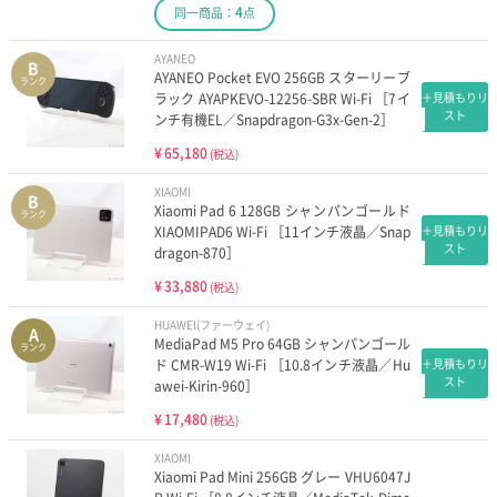
4
同一商品：
点
AYANEO
B
AYANEO Pocket EVO 256GB スターリーブ
ランク
ラック AYAPKEVO-12256-SBR Wi-Fi ［7イ
＋見積もりリ
スト
ンチ有機EL／Snapdragon-G3x-Gen-2］
¥
65,180
(税込)
XIAOMI
B
Xiaomi Pad 6 128GB シャンパンゴールド
ランク
XIAOMIPAD6 Wi-Fi ［11インチ液晶／Snap
＋見積もりリ
スト
dragon-870］
¥
33,880
(税込)
HUAWEI(ファーウェイ)
A
MediaPad M5 Pro 64GB シャンパンゴール
ランク
ド CMR-W19 Wi-Fi ［10.8インチ液晶／Hu
＋見積もりリ
スト
awei-Kirin-960］
¥
17,480
(税込)
XIAOMI
Xiaomi Pad Mini 256GB グレー VHU6047J