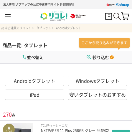
法人専用 ソフマップの公式中古専門サイト
[
利用規約
]
中古通販のリコレ！
タブレット
Androidタブレット
ここから絞り込みができます
商品一覧: タブレット
並べ替え
絞り込む
Androidタブレット
Windowsタブレット
iPad
安いタブレットのおすすめ
270
点
TCL(ティーシーエル)
A
NXTPAPER 11 Plus 256GB グレー 9469X2
ランク