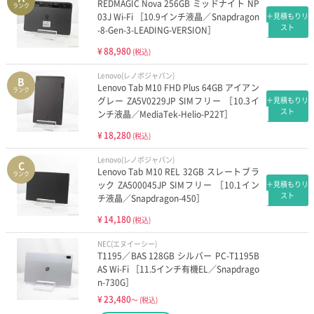
REDMAGIC Nova 256GB ミッドナイト NP
ランク
03J Wi-Fi ［10.9インチ液晶／Snapdragon
＋見積もりリ
スト
-8-Gen-3-LEADING-VERSION］
¥
88,980
(税込)
Lenovo(レノボジャパン)
B
Lenovo Tab M10 FHD Plus 64GB アイアン
ランク
グレー ZA5V0229JP SIMフリー ［10.3イ
＋見積もりリ
スト
ンチ液晶／MediaTek-Helio-P22T］
¥
18,280
(税込)
Lenovo(レノボジャパン)
C
Lenovo Tab M10 REL 32GB スレートブラ
ランク
ック ZA500045JP SIMフリー ［10.1イン
＋見積もりリ
スト
チ液晶／Snapdragon-450］
¥
14,180
(税込)
NEC(エヌイーシー)
T1195／BAS 128GB シルバー PC-T1195B
AS Wi-Fi ［11.5インチ有機EL／Snapdrago
n-730G］
¥
23,480
～
(税込)