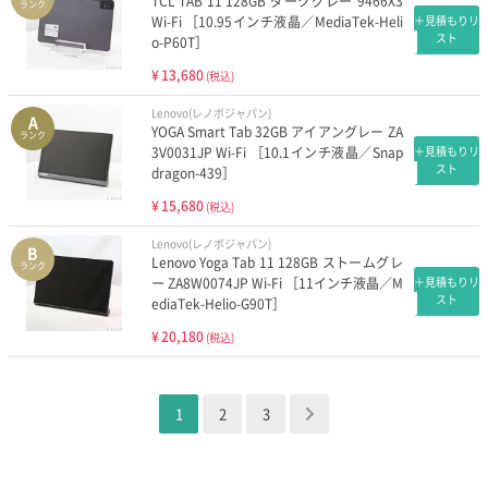
TCL TAB 11 128GB ダークグレー 9466X3
ランク
Wi-Fi ［10.95インチ液晶／MediaTek-Heli
＋見積もりリ
スト
o-P60T］
¥
13,680
(税込)
Lenovo(レノボジャパン)
A
YOGA Smart Tab 32GB アイアングレー ZA
ランク
3V0031JP Wi-Fi ［10.1インチ液晶／Snap
＋見積もりリ
スト
dragon-439］
¥
15,680
(税込)
Lenovo(レノボジャパン)
B
Lenovo Yoga Tab 11 128GB ストームグレ
ランク
ー ZA8W0074JP Wi-Fi ［11インチ液晶／M
＋見積もりリ
スト
ediaTek-Helio-G90T］
¥
20,180
(税込)
1
2
3
＞