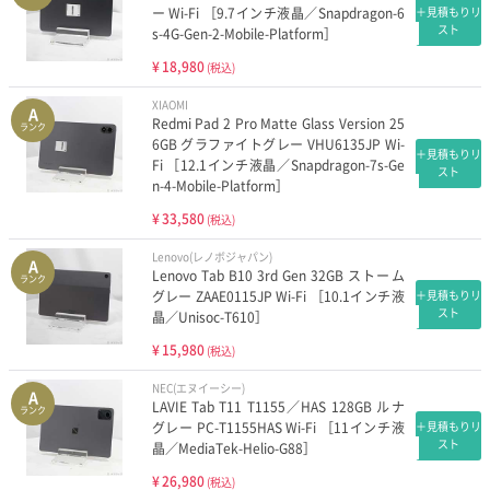
ー Wi-Fi ［9.7インチ液晶／Snapdragon-6
＋見積もりリ
スト
s-4G-Gen-2-Mobile-Platform］
¥
18,980
(税込)
XIAOMI
A
Redmi Pad 2 Pro Matte Glass Version 25
ランク
6GB グラファイトグレー VHU6135JP Wi-
＋見積もりリ
Fi ［12.1インチ液晶／Snapdragon-7s-Ge
スト
n-4-Mobile-Platform］
¥
33,580
(税込)
Lenovo(レノボジャパン)
A
Lenovo Tab B10 3rd Gen 32GB ストーム
ランク
グレー ZAAE0115JP Wi-Fi ［10.1インチ液
＋見積もりリ
スト
晶／Unisoc-T610］
¥
15,980
(税込)
NEC(エヌイーシー)
A
LAVIE Tab T11 T1155／HAS 128GB ルナ
ランク
グレー PC-T1155HAS Wi-Fi ［11インチ液
＋見積もりリ
スト
晶／MediaTek-Helio-G88］
¥
26,980
(税込)