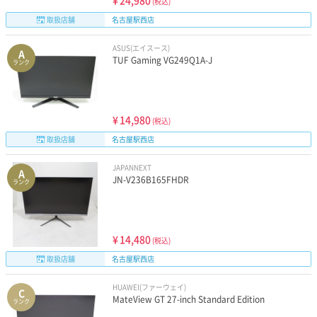
¥
24,980
(税込)
取扱店舗
名古屋駅西店
ASUS(エイスース)
A
TUF Gaming VG249Q1A-J
ランク
¥
14,980
(税込)
取扱店舗
名古屋駅西店
JAPANNEXT
A
JN-V236B165FHDR
ランク
¥
14,480
(税込)
取扱店舗
名古屋駅西店
HUAWEI(ファーウェイ)
C
MateView GT 27-inch Standard Edition
ランク