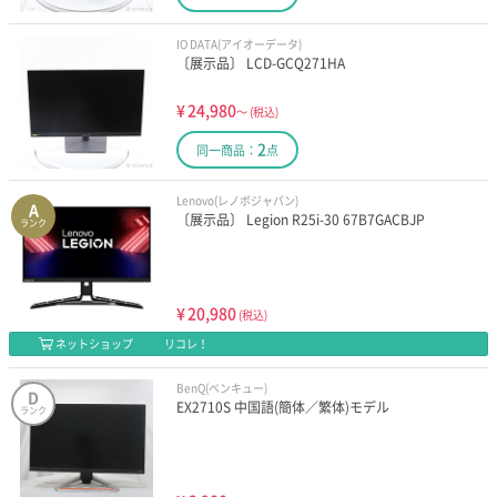
IO DATA(アイオーデータ)
〔展示品〕 LCD-GCQ271HA
¥
24,980
～
(税込)
2
同一商品：
点
Lenovo(レノボジャパン)
A
〔展示品〕 Legion R25i-30 67B7GACBJP
ランク
¥
20,980
(税込)
ネットショップ
リコレ！
BenQ(ベンキュー)
D
EX2710S 中国語(簡体／繁体)モデル
ランク