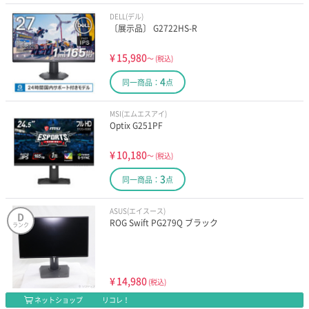
DELL(デル)
〔展示品〕 G2722HS-R
¥
15,980
～
(税込)
4
同一商品：
点
MSI(エムエスアイ)
Optix G251PF
¥
10,180
～
(税込)
3
同一商品：
点
ASUS(エイスース)
D
ROG Swift PG279Q ブラック
ランク
¥
14,980
(税込)
ネットショップ
リコレ！