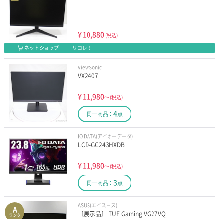
¥
10,880
(税込)
ネットショップ
リコレ！
ViewSonic
VX2407
¥
11,980
～
(税込)
4
同一商品：
点
IO DATA(アイオーデータ)
LCD-GC243HXDB
¥
11,980
～
(税込)
3
同一商品：
点
ASUS(エイスース)
A
〔展示品〕 TUF Gaming VG27VQ
ランク