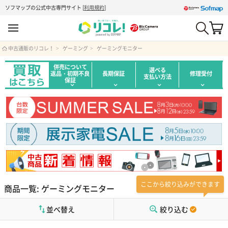
ソフマップの公式中古専門サイト
[
利用規約
]
中古通販のリコレ！
ゲーミング
ゲーミングモニター
併売について
選べる
返品・初期不良
長期保証
修理受付
支払い方法
保証
ここから絞り込みができます
商品一覧: ゲーミングモニター
並べ替え
絞り込む