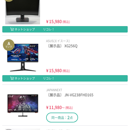
¥
15,980
(税込)
ネットショップ
リコレ！
ASUS(エイスース)
A
〔展示品〕 XG256Q
ランク
¥
15,980
(税込)
ネットショップ
リコレ！
JAPANNEXT
〔展示品〕 JN-VG238FHD165
¥
11,980
～
(税込)
2
同一商品：
点