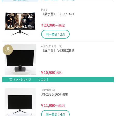
Pixio
〔展示品〕 PXC327A-O
¥
23,980
～
(税込)
2
同一商品：
点
ASUS(エイスース)
B
〔展示品〕 VG258QR-R
ランク
¥
10,980
(税込)
ネットショップ
リコレ！
JAPANNEXT
JN-238Gi165FHDR
¥
11,980
～
(税込)
4
同一商品：
点