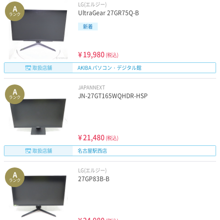
LG(エルジー)
A
UltraGear 27GR75Q-B
ランク
新着
¥
19,980
(税込)
取扱店舗
AKIBA パソコン・デジタル館
JAPANNEXT
A
JN-27GT165WQHDR-HSP
ランク
¥
21,480
(税込)
取扱店舗
名古屋駅西店
LG(エルジー)
A
27GP83B-B
ランク