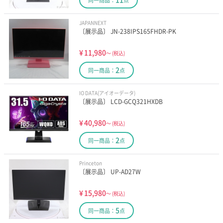
同一商品：
点
JAPANNEXT
〔展示品〕 JN-238IPS165FHDR-PK
¥
11,980
～
(税込)
2
同一商品：
点
IO DATA(アイオーデータ)
〔展示品〕 LCD-GCQ321HXDB
¥
40,980
～
(税込)
2
同一商品：
点
Princeton
〔展示品〕 UP-AD27W
¥
15,980
～
(税込)
5
同一商品：
点