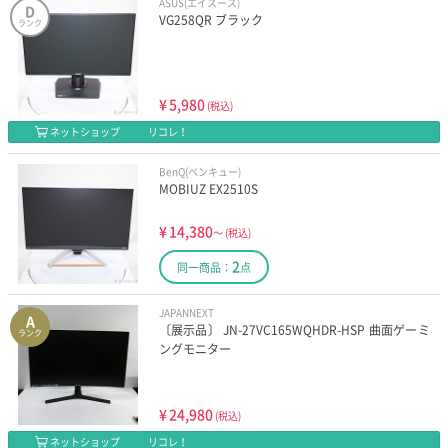
ASUS(エイスース)
D
VG258QR ブラック
ランク
¥
5,980
(税込)
ネットショップ
リコレ！
BenQ(ベンキュー)
MOBIUZ EX2510S
¥
14,380
～
(税込)
2
同一商品：
点
JAPANNEXT
A
〔展示品〕 JN-27VC165WQHDR-HSP 曲面ゲーミ
ランク
ングモニター
¥
24,980
(税込)
ネットショップ
リコレ！