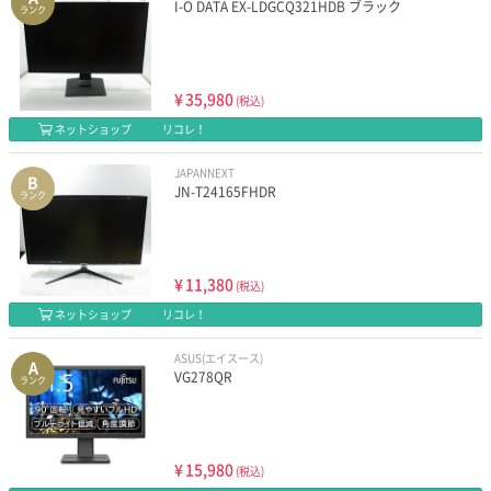
I-O DATA EX-LDGCQ321HDB ブラック
ランク
¥
35,980
(税込)
ネットショップ
リコレ！
JAPANNEXT
B
JN-T24165FHDR
ランク
¥
11,380
(税込)
ネットショップ
リコレ！
ASUS(エイスース)
A
VG278QR
ランク
¥
15,980
(税込)