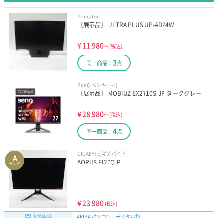
Princeton
〔展示品〕 ULTRA PLUS UP-AD24W
¥
11,980
～
(税込)
3
同一商品：
点
BenQ(ベンキュー)
〔展示品〕 MOBIUZ EX2710S-JP ダークグレー
¥
28,980
～
(税込)
4
同一商品：
点
GIGABYTE(ギガバイト)
A
AORUS FI27Q-P
ランク
¥
23,980
(税込)
取扱店舗
AKIBA パソコン・デジタル館