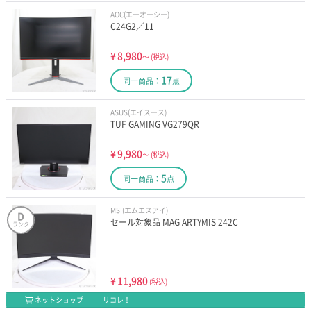
AOC(エーオーシー)
C24G2／11
¥
8,980
～
(税込)
17
同一商品：
点
ASUS(エイスース)
TUF GAMING VG279QR
¥
9,980
～
(税込)
5
同一商品：
点
MSI(エムエスアイ)
D
セール対象品 MAG ARTYMIS 242C
ランク
¥
11,980
(税込)
ネットショップ
リコレ！