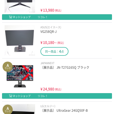
¥
13,980
(税込)
ネットショップ
リコレ！
ASUS(エイスース)
VG258QR-J
¥
10,180
～
(税込)
4
同一商品：
点
JAPANNEXT
A
〔展示品〕 JN-T27G165Q ブラック
ランク
¥
24,980
(税込)
ネットショップ
リコレ！
LG(エルジー)
A
〔展示品〕 UltraGear 24GQ50F-B
ランク