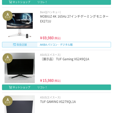
ネットショップ
リコレ！
BenQ(ベンキュー)
A
MOBIUZ 4K 165Hz 27インチゲーミングモニター
ランク
EX271U
¥
69,980
(税込)
取扱店舗
AKIBA パソコン・デジタル館
ASUS(エイスース)
A
〔展示品〕 TUF Gaming VG249Q1A
ランク
¥
15,980
(税込)
ネットショップ
リコレ！
ASUS(エイスース)
A
TUF GAMING VG279QL1A
ランク