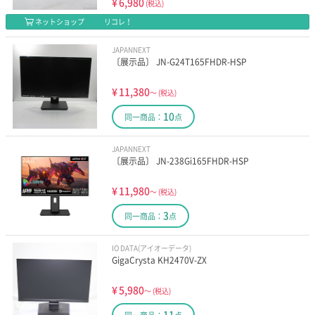
¥
6,980
(税込)
ネットショップ
リコレ！
JAPANNEXT
〔展示品〕 JN-G24T165FHDR-HSP
¥
11,380
～
(税込)
10
同一商品：
点
JAPANNEXT
〔展示品〕 JN-238Gi165FHDR-HSP
¥
11,980
～
(税込)
3
同一商品：
点
IO DATA(アイオーデータ)
GigaCrysta KH2470V-ZX
¥
5,980
～
(税込)
11