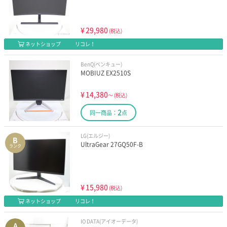
¥
29,980
(税込)
ネットショップ
リコレ！
BenQ(ベンキュー)
MOBIUZ EX2510S
¥
14,380
～
(税込)
2
同一商品：
点
LG(エルジー)
B
UltraGear 27GQ50F-B
ランク
¥
15,980
(税込)
ネットショップ
リコレ！
IO DATA(アイオーデータ)
A