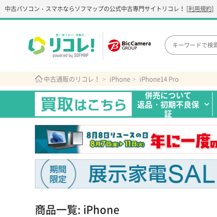
中古パソコン・スマホなら
ソフマップの公式中古専門サイト
リコレ！
[
利用規約
]
中古通販のリコレ！
iPhone
iPhone14 Pro
併売について
返品・初期不良保
証
商品一覧: iPhone