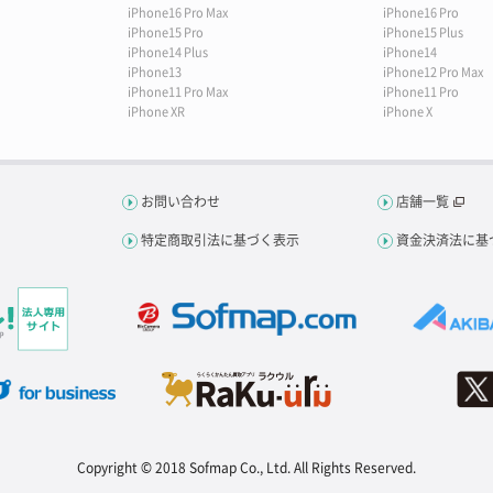
iPhone16 Pro Max
iPhone16 Pro
iPhone15 Pro
iPhone15 Plus
iPhone14 Plus
iPhone14
iPhone13
iPhone12 Pro Max
iPhone11 Pro Max
iPhone11 Pro
iPhone XR
iPhone X
お問い合わせ
店舗一覧
特定商取引法に基づく表示
資金決済法に基
Copyright © 2018 Sofmap Co., Ltd. All Rights Reserved.