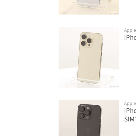
Appl
iPh
Appl
iPh
SI