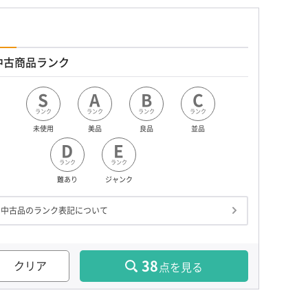
中古商品ランク
S
A
B
C
ランク
ランク
ランク
ランク
未使用
美品
良品
並品
D
E
ランク
ランク
難あり
ジャンク
中古品のランク表記について
38
クリア
点を見る