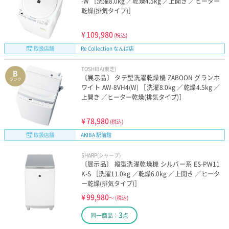
-W ［洗濯8.0kg ／乾燥4.5kg ／上開き ／ヒーター
乾燥(排気タイプ)］
¥
109,980
(税込)
取扱店舗
Re Collection なんば店
TOSHIBA(東芝)
B
〔展示品〕 タテ型洗濯乾燥機 ZABOON グランホ
ランク
ワイト AW-8VH4(W) ［洗濯8.0kg ／乾燥4.5kg ／
上開き ／ヒーター乾燥(排気タイプ)］
¥
78,980
(税込)
取扱店舗
AKIBA 駅前館
SHARP(シャープ)
〔展示品〕 縦型洗濯乾燥機 シルバー系 ES-PW11
K-S ［洗濯11.0kg ／乾燥6.0kg ／上開き ／ヒータ
ー乾燥(排気タイプ)］
¥
99,980
～
(税込)
3
同一商品：
点