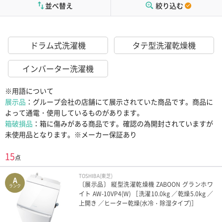
並べ替え
絞り込む
ドラム式洗濯機
タテ型洗濯乾燥機
インバーター洗濯機
※用語について
展示品
：グループ会社の店舗にて展示されていた商品です。商品に
よって通電・使用しているものがあります。
箱破損品
：箱に傷みがある商品です。確認の為開封されていますが
未使用品となります。※メーカー保証あり
15
点
TOSHIBA(東芝)
A
〔展示品〕 縦型洗濯乾燥機 ZABOON グランホワ
ランク
イト AW-10VP4(W) ［洗濯10.0kg ／乾燥5.0kg ／
上開き ／ヒーター乾燥(水冷・除湿タイプ)］