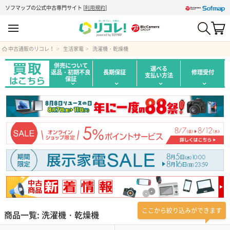
ソフマップの公式中古専門サイト
[
利用規約
]
中古通販のリコレ！
生活家電
洗濯機・乾燥機
併売について
選べる
返品・初期不良
長期保証
修理受付
支払い方法
保証
ここから絞り込みができます
商品一覧: 洗濯機・乾燥機