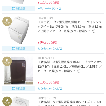
¥
123,080
(税込)
取扱店舗
神戸ハーバーランド店
HITACHI(日立)
B
〔中古品〕 タテ型洗濯乾燥機 ビートウォッシュ
ランク
ホワイト BW-DV80M-W ［洗濯8.0kg ／乾燥4.5kg
／上開き ／ヒーター乾燥(水冷・除湿タイプ)］
¥
94,980
(税込)
取扱店舗
Re Collection なんば店
TOSHIBA(東芝)
B
〔展示品〕 縦型洗濯乾燥機 ボルドーブラウン AW-
ランク
12VP4(T) ［洗濯12.0kg ／乾燥6.0kg ／上開き ／
ヒーター乾燥(水冷・除湿タイプ)］
¥
135,380
(税込)
取扱店舗
Re Collection なんば店
SHARP(シャープ)
A
〔展示品〕 タテ型洗濯乾燥機 ホワイト系 ES-TX8L
ランク