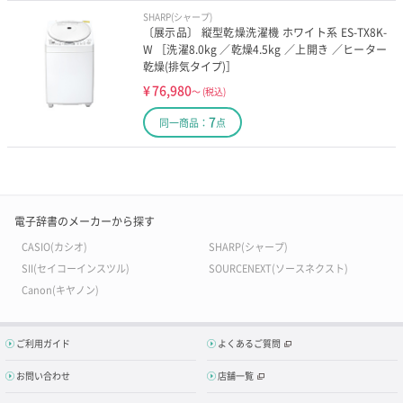
SHARP(シャープ)
〔展示品〕 縦型乾燥洗濯機 ホワイト系 ES-TX8K-
W ［洗濯8.0kg ／乾燥4.5kg ／上開き ／ヒーター
乾燥(排気タイプ)］
¥
76,980
～
(税込)
7
同一商品：
点
電子辞書のメーカーから探す
CASIO(カシオ)
SHARP(シャープ)
SII(セイコーインスツル)
SOURCENEXT(ソースネクスト)
Canon(キヤノン)
ご利用ガイド
よくあるご質問
お問い合わせ
店舗一覧