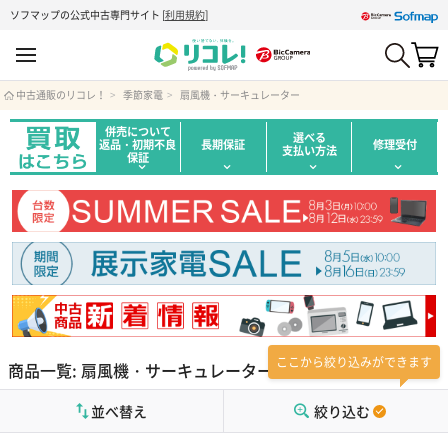
ソフマップの公式中古専門サイト
[
利用規約
]
中古通販のリコレ！
季節家電
扇風機・サーキュレーター
併売について
選べる
返品・初期不良
長期保証
修理受付
支払い方法
保証
ここから絞り込みができます
商品一覧: 扇風機・サーキュレーター
並べ替え
絞り込む