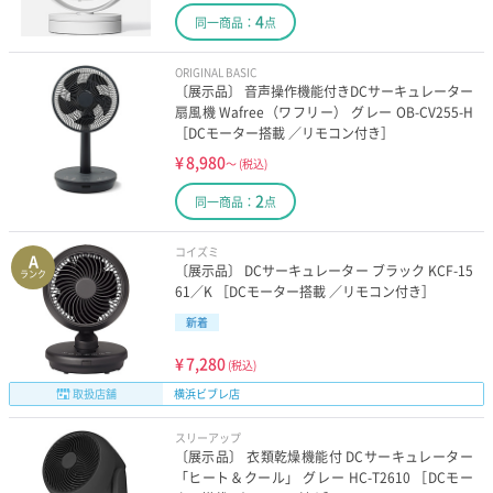
4
同一商品：
点
ORIGINAL BASIC
〔展示品〕 音声操作機能付きDCサーキュレーター
扇風機 Wafree（ワフリー） グレー OB-CV255-H
［DCモーター搭載 ／リモコン付き］
¥
8,980
～
(税込)
2
同一商品：
点
コイズミ
A
〔展示品〕 DCサーキュレーター ブラック KCF-15
ランク
61／K ［DCモーター搭載 ／リモコン付き］
新着
¥
7,280
(税込)
取扱店舗
横浜ビブレ店
スリーアップ
〔展示品〕 衣類乾燥機能付 DCサーキュレーター
「ヒート＆クール」 グレー HC-T2610 ［DCモー