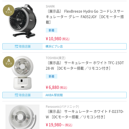
SHARK
A
〔展示品〕 FlexBreeze Hydro Go コードレスサー
ランク
キュレーター グレー FA052JGY ［DCモーター搭
載］
新着
¥
10,980
(税込)
取扱店舗
横浜ビブレ店
TOSHIBA(東芝)
A
〔展示品〕 サーキュレーター ホワイト TFC-15DT
ランク
28-W ［DCモーター搭載 ／リモコン付き］
新着
¥
6,880
(税込)
取扱店舗
AKIBA 駅前館
Panasonic(パナソニック)
〔展示品〕 サーキュレーター ホワイト F-D237D-
W ［DCモーター搭載 ／リモコン付き］
¥
19,980
～
(税込)