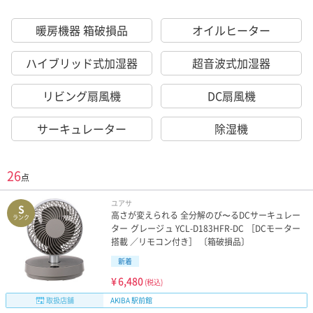
暖房機器 箱破損品
オイルヒーター
ハイブリッド式加湿器
超音波式加湿器
リビング扇風機
DC扇風機
サーキュレーター
除湿機
26
点
ユアサ
S
高さが変えられる 全分解のび〜るDCサーキュレー
ランク
ター グレージュ YCL-D183HFR-DC ［DCモーター
搭載 ／リモコン付き］ 〔箱破損品〕
新着
¥
6,480
(税込)
取扱店舗
AKIBA 駅前館