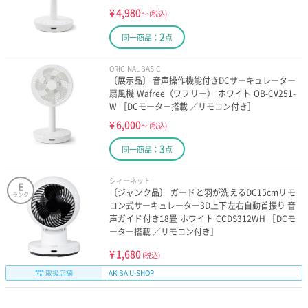
¥
4,980
～
(税込)
2
同一商品：
点
ORIGINAL BASIC
〔展示品〕 音声操作機能付きDCサーキュレーター
扇風機 Wafree（ワフリー） ホワイト OB-CV251-
W ［DCモーター搭載 ／リモコン付き］
¥
6,000
～
(税込)
3
同一商品：
点
シィーネット
E
〔ジャンク品〕 ガードと羽が洗えるDC15cmリモ
ランク
コン式サーキュレーター3D上下左右自動首振り 音
声ガイド付き18畳 ホワイト CCDS312WH ［DCモ
ーター搭載 ／リモコン付き］
¥
1,680
(税込)
取扱店舗
AKIBA U-SHOP