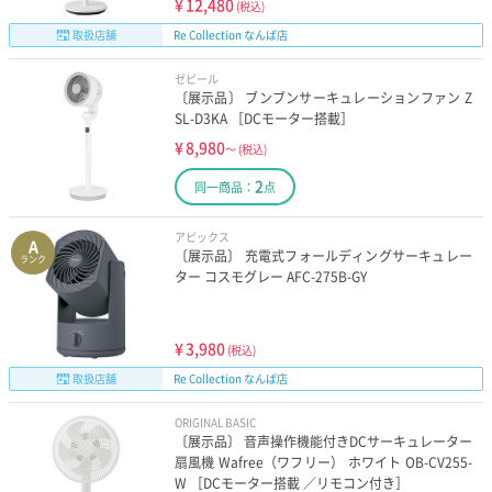
¥
12,480
(税込)
取扱店舗
Re Collection なんば店
ゼピール
〔展示品〕 ブンブンサーキュレーションファン Z
SL-D3KA ［DCモーター搭載］
¥
8,980
～
(税込)
2
同一商品：
点
アピックス
A
〔展示品〕 充電式フォールディングサーキュレー
ランク
ター コスモグレー AFC-275B-GY
¥
3,980
(税込)
取扱店舗
Re Collection なんば店
ORIGINAL BASIC
〔展示品〕 音声操作機能付きDCサーキュレーター
扇風機 Wafree（ワフリー） ホワイト OB-CV255-
W ［DCモーター搭載 ／リモコン付き］