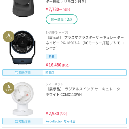
ター搭載 ／リモコン付き］
¥
7,780
～
(税込)
2
同一商品：
点
SHARP(シャープ)
A
〔展示品〕 プラズマクラスターサーキュレーター
ランク
ネイビー PK-18S03-A ［DCモーター搭載 ／リモコ
ン付き］
新着
¥
16,480
(税込)
取扱店舗
町田店
シィーネット
A
〔展示品〕 ラジアルスイング サーキュレーター
ランク
ホワイト CCMX113WH
¥
2,980
(税込)
取扱店舗
Re Collection なんば店