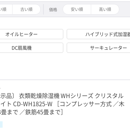
い順
古い順
安い順
高い順
価格
オイルヒーター
ハイブリッド式加湿
DC扇風機
サーキュレーター
ナ
示品〕 衣類乾燥除湿機 WHシリーズ クリスタル
イト CD-WH1825-W ［コンプレッサー方式 ／木
3畳まで ／鉄筋45畳まで］