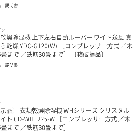
品：
説明書
ゼン
乾燥除湿機 上下左右自動ルーバー ワイド送風 真
ら乾燥 YDC-G120(W) ［コンプレッサー方式 ／木
5畳まで ／鉄筋30畳まで］ 〔箱破損品〕
品：
説明書
ナ
示品〕 衣類乾燥除湿機 WHシリーズ クリスタル
イト CD-WH1225-W ［コンプレッサー方式 ／木
5畳まで ／鉄筋30畳まで］