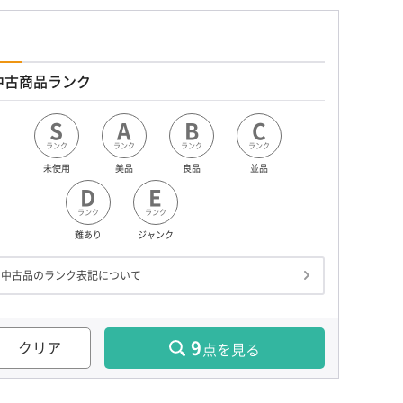
中古商品ランク
S
A
B
C
ランク
ランク
ランク
ランク
未使用
美品
良品
並品
D
E
ランク
ランク
難あり
ジャンク
中古品のランク表記について
9
クリア
点を見る