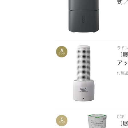
式 
ラド
A
〔展
ランク
アッ
付属
CCP
C
〔展
ランク