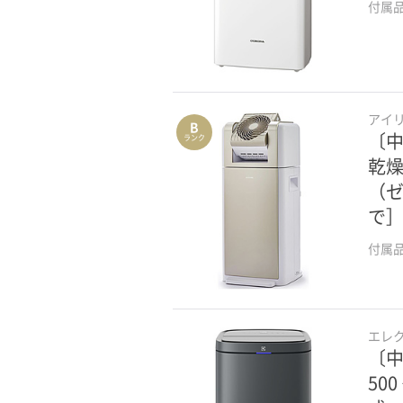
付属
アイ
B
〔中
ランク
乾燥
（ゼ
で
付属
エレ
〔中
50