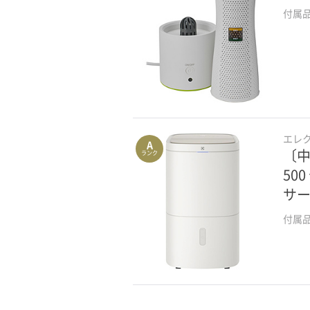
付属
エレ
A
〔中
ランク
50
サー
付属