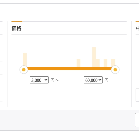
価格
円 ～
円