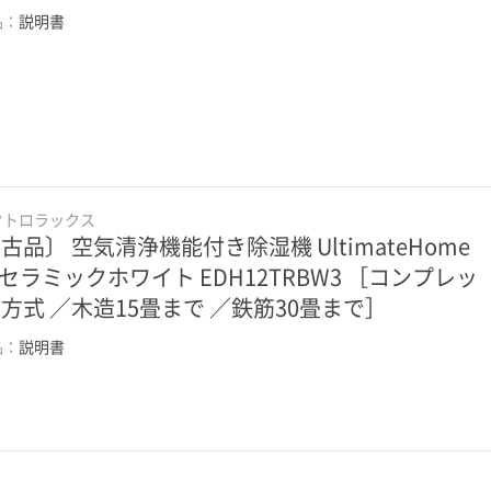
品：
説明書
クトロラックス
古品〕 空気清浄機能付き除湿機 UltimateHome
0 セラミックホワイト EDH12TRBW3 ［コンプレッ
方式 ／木造15畳まで ／鉄筋30畳まで］
品：
説明書