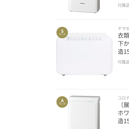
付属
ヤマ
S
衣類
ランク
下か
造1
付属
コロ
A
〔展
ランク
ホワ
造1