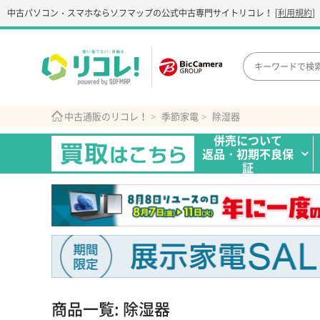
中古パソコン・スマホなら
ソフマップの公式中古専門サイト
リコレ！
[
利用規約
]
中古通販のリコレ！
季節家電
除湿器
併売について
返品・初期不良保
証
商品一覧: 除湿器