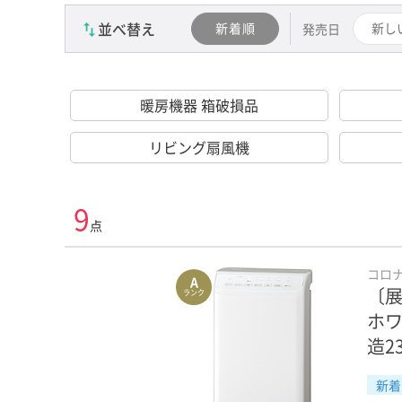
並べ替え
新着順
新し
発売日
暖房機器 箱破損品
リビング扇風機
9
点
コロ
A
〔展
ランク
ホワ
造2
新着