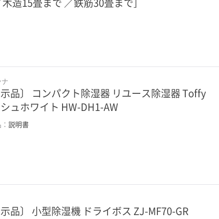
／木造15畳まで ／鉄筋30畳まで］
ンナ
示品〕 コンパクト除湿器 リユース除湿器 Toffy
シュホワイト HW-DH1-AW
品：
説明書
示品〕 小型除湿機 ドライボス ZJ-MF70-GR