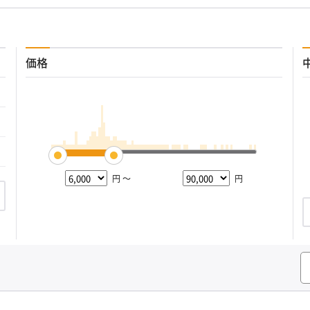
価格
円 ～
円