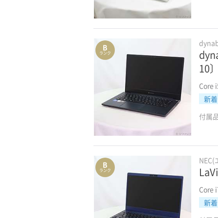
dyn
B
dy
ランク
10
Core
新着
付属
NEC
B
LaV
ランク
Core 
新着