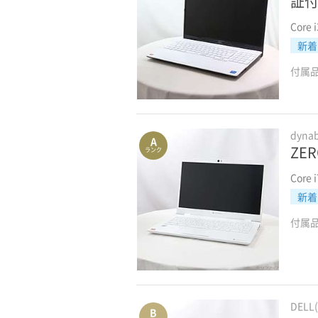
証付
Core 
新着
付属
dyn
A
ZER
ランク
Core 
新着
付属
DELL
B