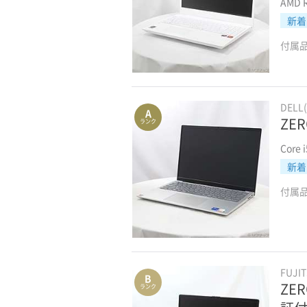
AMD R
新着
付属
DELL
A
ZER
ランク
Core 
新着
付属
FUJI
B
ZER
ランク