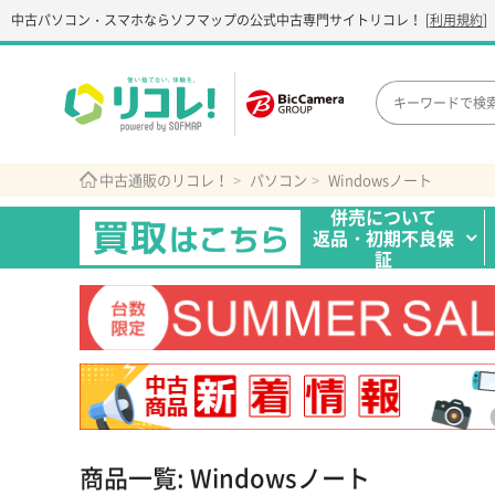
中古パソコン・スマホなら
ソフマップの公式中古専門サイト
リコレ！
[
利用規約
]
中古通販のリコレ！
パソコン
Windowsノート
併売について
返品・初期不良保
証
商品一覧: Windowsノート