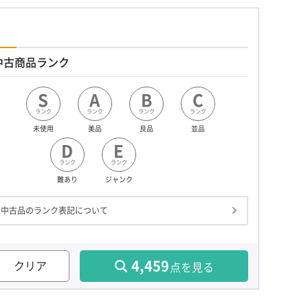
中古商品ランク
S
A
B
C
ランク
ランク
ランク
ランク
未使用
美品
良品
並品
D
E
ランク
ランク
難あり
ジャンク
中古品のランク表記について
4,459
クリア
点を見る