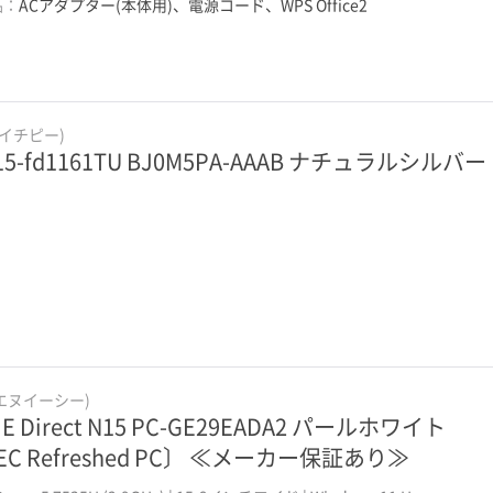
品：
ACアダプター(本体用)、電源コード、WPS Office2
エイチピー)
 15-fd1161TU BJ0M5PA-AAAB ナチュラルシルバー
(エヌイーシー)
IE Direct N15 PC-GE29EADA2 パールホワイト
EC Refreshed PC〕 ≪メーカー保証あり≫