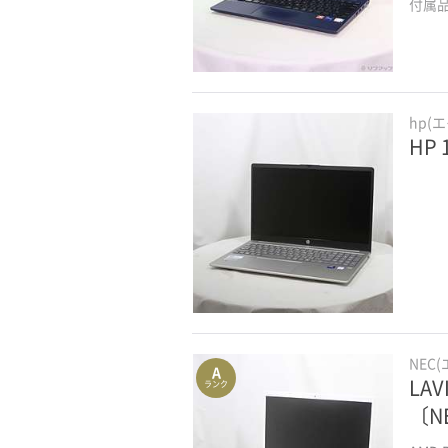
付属
hp(
HP
NEC
A
LAV
ランク
〔N