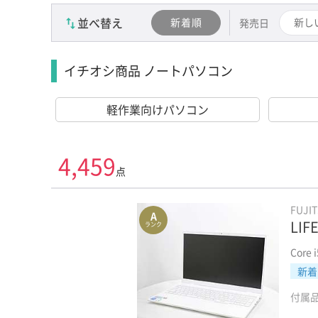
並べ替え
新着順
新し
発売日
イチオシ商品 ノートパソコン
軽作業向けパソコン
4,459
点
FUJI
A
LIF
ランク
Core 
新着
付属