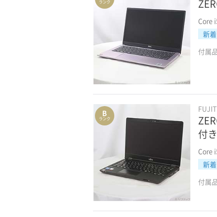
ZER
ランク
Core 
新着
付属
FUJI
B
ZER
ランク
付き
Core 
新着
付属