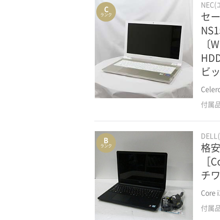
NEC
C
セー
ランク
2万円以下の13インチ
NS
2万円以下の15インチ
〔Wi
HD
ビッ
Cele
付属
DELL
B
格安安
ランク
［Co
チワ
Core
付属