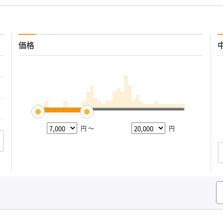
価格
円 ～
円