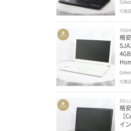
Cele
付属
TOSH
B
格安
ランク
SJA
4G
Ho
Cele
付属
DELL
B
格安安
ランク
［Ce
イン