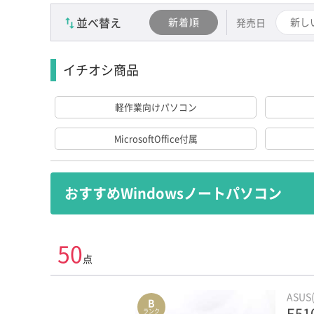
並べ替え
新着順
新し
発売日
イチオシ商品
軽作業向けパソコン
MicrosoftOffice付属
おすすめWindowsノートパソコン
学生におすすめ Windows11/SSD搭載/
50
点
NEC
ASU
Panasonic
B
E51
ランク