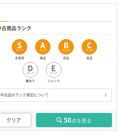
中古商品ランク
S
A
B
C
ランク
ランク
ランク
ランク
未使用
美品
良品
並品
D
E
ランク
ランク
難あり
ジャンク
中古品のランク表記について
50
クリア
点を見る