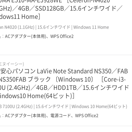
.1GHz)／4GB／SSD128GB／15.6インチワイド／
dows11 Home］
第11世代Core-i5搭載
第12世代Core-i5搭載
on N4020 (1.1GHz) | 15.6インチワイド | Windows 11 Home
品：
ACアダプター(本体用)、WPS Office2
第11世代Core-i7搭載
第12世代Core-i7搭載
第11世代Core-i3搭載
第12世代Core-i3搭載
(エヌイーシー)
心パソコン LaVie Note Standard NS350／FAB
NS350FAB ブラック 〔Windows 10〕 ［Core-i3-
格安パソコン(保証付き)
Win11＆15インチ
00U (2.4GHz)／4GB／HDD1TB／15.6インチワイド
indows10 Home(64ビット)］
Win11＆Core-i3
Win11＆Ryzen
 i3 7100U (2.4GHz) | 15.6インチワイド | Windows 10 Home(64ビット)
ゲーミングデスク
品：
ACアダプター(本体用)、電源コード、WPS Office2