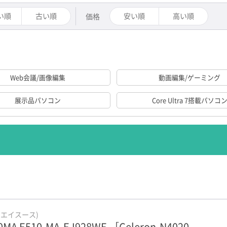
い順
古い順
安い順
高い順
価格
Web会議/画像編集
動画編集/ゲーミング
展示品パソコン
Core Ultra 7搭載パソコ
メモリ8GB以上/液晶15.4インチ未満
※Office付属は除く
dynabook
VAIO
S(エイスース)
Surface
0MA E510-MA-EJ928WE ［Celeron-N4020