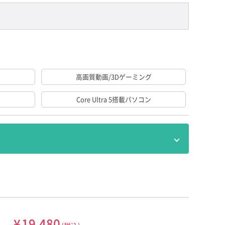
高画質動画/3Dゲーミング
ン
Core Ultra 5搭載パソコン
FUJITSU
¥
19,480