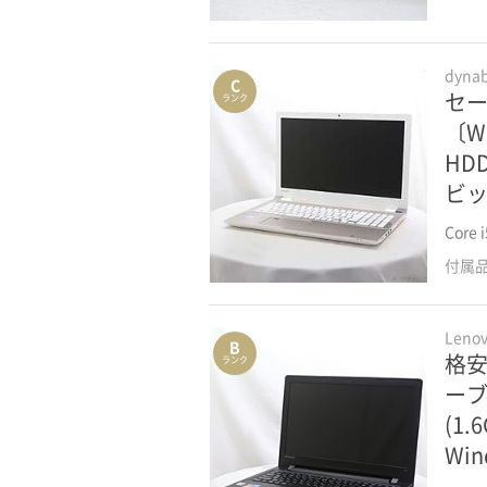
dyn
C
セール
ランク
〔Wi
HD
ビッ
Core
付属
Len
B
格安
ランク
ーブラ
(1
Win