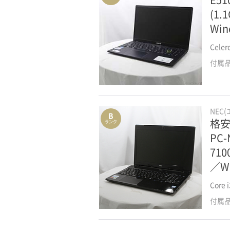
(1
CPU世代で選ぶ
Win
第10世代Core-i5搭載
Celer
付属
第10世代Core-i7搭載
第10世代Core-i3搭載
NEC
B
条件・機能で選ぶ
格安安
ランク
PC-
MicrosoftOffice付属
71
／W
Win11＆Core-i7
Core
ゲーミングノート
付属
価格・大きさで選ぶ