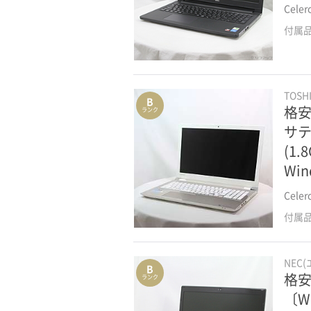
Cele
付属
TOSH
B
格安
ランク
サテ
(1
Win
Cele
付属
NEC
B
格安安
ランク
〔Wi