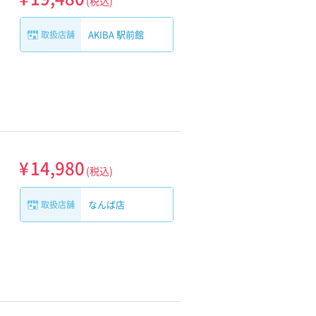
(税込)
AKIBA 駅前館
取扱店舗
第13世代Core-i5搭載
第13世代Core-i7搭載
第13世代Core-i3搭載
¥
14,980
(税込)
Win11＆13インチ
なんば店
取扱店舗
ポータブルゲーミング