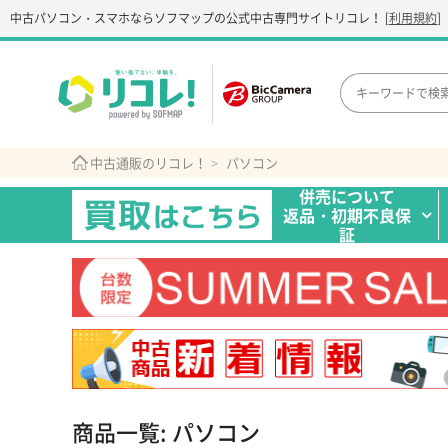
中古パソコン・スマホなら
ソフマップの公式中古専門サイト
リコレ！
[
利用規約
]
中古通販のリコレ！
パソコン
併売について
返品・初期不良保
証
商品一覧: パソコン