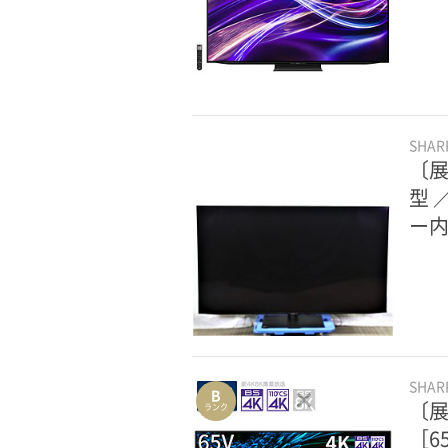
SHA
〔展
型 
ー内
SHA
B
〔展
ランク
［6