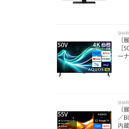
SHA
〔展
［5
ーナ
SHA
〔展
／B
内蔵