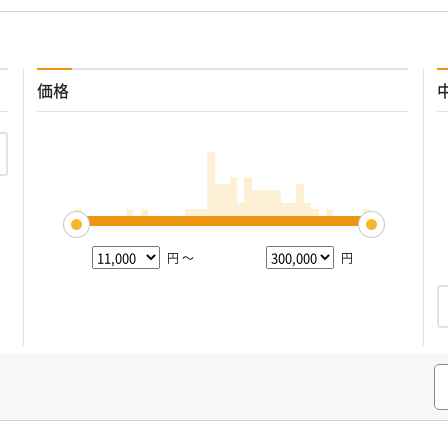
価格
円 ～
円