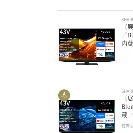
SHA
〔展
／B
内蔵
SHA
A
〔展
ランク
Bl
蔵 
付属