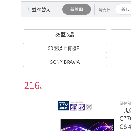
並べ替え
新着順
新し
発売日
85型液晶
50型以上有機EL
SONY BRAVIA
216
点
SHA
〔展
C7
CS