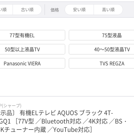
い順
古い順
安い順
高い順
価格
77型有機EL
75型液晶
50型以上液晶TV
40～50型液晶TV
Panasonic VIERA
TVS REGZA
RP(シャープ)
示品〕 有機ELテレビ AQUOS ブラック 4T-
7GQ1 ［77V型 ／Bluetooth対応 ／4K対応 ／BS・
 4Kチューナー内蔵 ／YouTube対応］