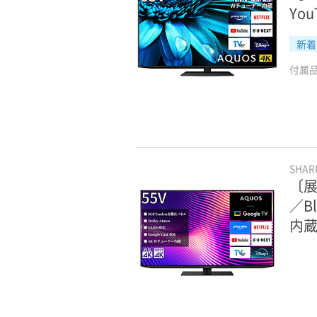
Yo
新着
付属
SHA
〔展
／B
内蔵