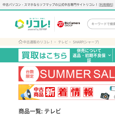
中古パソコン・スマホなら
ソフマップの公式中古専門サイト
リコレ！
[
利用規約
]
中古通販のリコレ！
テレビ
SHARP(シャープ)
併売について
返品・初期不良保
証
商品一覧: テレビ