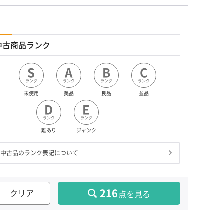
中古商品ランク
S
A
B
C
ランク
ランク
ランク
ランク
未使用
美品
良品
並品
D
E
ランク
ランク
難あり
ジャンク
中古品のランク表記について
216
クリア
点を見る