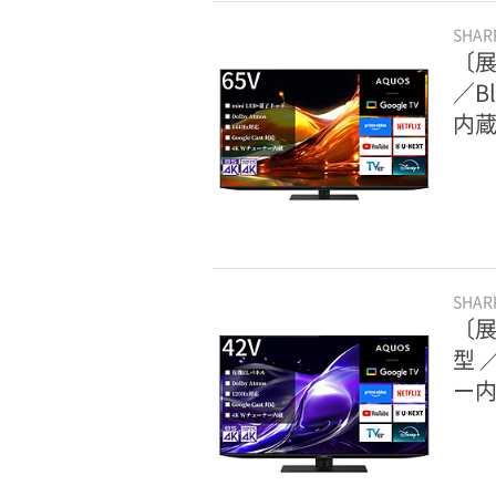
SHA
〔展
／B
内蔵
SHA
〔展
型 
ー内