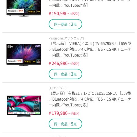
ー内蔵 ／YouTube対応］
¥
190,980
～
(税込)
2
同一商品：
点
Panasonic(パナソニック)
〔展示品〕 VIERA(ビエラ) TV-65Z95BJ ［65V型
／Bluetooth対応 ／4K対応 ／BS・CS 4Kチューナ
ー内蔵 ／YouTube対応］
¥
246,980
～
(税込)
3
同一商品：
点
LG(エルジー)
〔展示品〕 有機ELテレビ OLED55C5PJA ［55V型
／Bluetooth対応 ／4K対応 ／BS・CS 4Kチューナ
ー内蔵 ／YouTube対応］
¥
179,980
～
(税込)
5
同一商品：
点