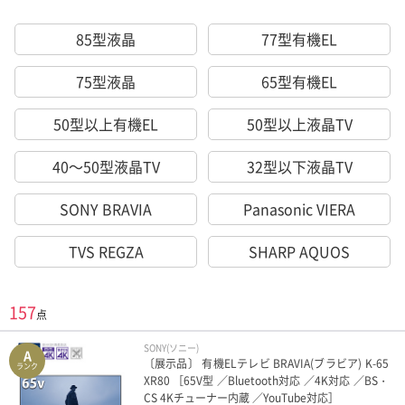
85型液晶
77型有機EL
75型液晶
65型有機EL
50型以上有機EL
50型以上液晶TV
40～50型液晶TV
32型以下液晶TV
SONY BRAVIA
Panasonic VIERA
TVS REGZA
SHARP AQUOS
157
点
SONY(ソニー)
A
〔展示品〕 有機ELテレビ BRAVIA(ブラビア) K-65
ランク
XR80 ［65V型 ／Bluetooth対応 ／4K対応 ／BS・
CS 4Kチューナー内蔵 ／YouTube対応］