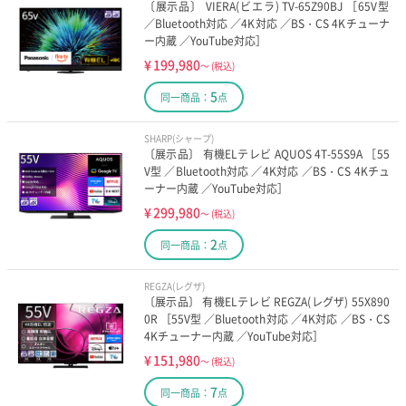
〔展示品〕 VIERA(ビエラ) TV-65Z90BJ ［65V型
／Bluetooth対応 ／4K対応 ／BS・CS 4Kチューナ
ー内蔵 ／YouTube対応］
¥
199,980
～
(税込)
5
同一商品：
点
SHARP(シャープ)
〔展示品〕 有機ELテレビ AQUOS 4T-55S9A ［55
V型 ／Bluetooth対応 ／4K対応 ／BS・CS 4Kチュ
ーナー内蔵 ／YouTube対応］
¥
299,980
～
(税込)
2
同一商品：
点
REGZA(レグザ)
〔展示品〕 有機ELテレビ REGZA(レグザ) 55X890
0R ［55V型 ／Bluetooth対応 ／4K対応 ／BS・CS
4Kチューナー内蔵 ／YouTube対応］
¥
151,980
～
(税込)
7
同一商品：
点