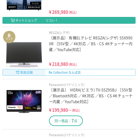
¥
269,980
(税込)
ネットショップ
リコレ！
REGZA(レグザ)
B
〔展示品〕 有機ELテレビ REGZA(レグザ) 55X990
ランク
0R ［55V型 ／4K対応 ／BS・CS 4Kチューナー内
蔵 ／YouTube対応］
¥
218,980
(税込)
取扱店舗
Re Collection なんば店
Panasonic(パナソニック)
〔展示品〕 VIERA(ビエラ) TV-55Z95BJ ［55V型
／Bluetooth対応 ／4K対応 ／BS・CS 4Kチューナ
ー内蔵 ／YouTube対応］
¥
199,980
～
(税込)
7
同一商品：
点
Panasonic(パナソニック)