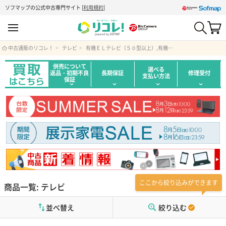
ソフマップの公式中古専門サイト
[
利用規約
]
中古通販のリコレ！
テレビ
有機ＥＬテレビ（５０型以上）,有機ＥＬテレビ（６０型以上）,有機ＥＬテレビ（７０型以上）
併売について
選べる
返品・初期不良
長期保証
修理受付
支払い方法
保証
ここから絞り込みができます
商品一覧: テレビ
並べ替え
絞り込む