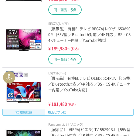
6
同一商品：
点
REGZA(レグザ)
〔展示品〕 有機ELテレビ REGZA(レグザ) 65X890
0R ［65V型 ／Bluetooth対応 ／4K対応 ／BS・CS
4Kチューナー内蔵 ／YouTube対応］
¥
189,980
～
(税込)
4
同一商品：
点
LG(エルジー)
B
〔展示品〕 有機ELテレビ OLED65C4PJA ［65V型
ランク
／Bluetooth対応 ／4K対応 ／BS・CS 4Kチューナ
ー内蔵 ／YouTube対応］
¥
181,480
(税込)
取扱店舗
横浜ビブレ店
Panasonic(パナソニック)
〔展示品〕 VIERA(ビエラ) TV-55Z90BJ ［55V型
／Bluetooth対応 ／4K対応 ／BS・CS 4Kチューナ