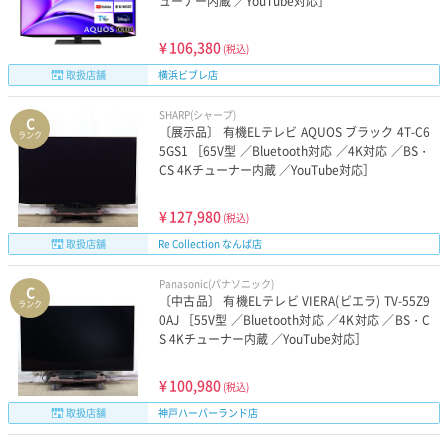
ューナー内蔵 ／YouTube対応］
¥
106,380
(税込)
取扱店舗
横浜ビブレ店
SHARP(シャープ)
C
〔展示品〕 有機ELテレビ AQUOS ブラック 4T-C6
ランク
5GS1 ［65V型 ／Bluetooth対応 ／4K対応 ／BS・
CS 4Kチューナー内蔵 ／YouTube対応］
¥
127,980
(税込)
取扱店舗
Re Collection なんば店
Panasonic(パナソニック)
C
〔中古品〕 有機ELテレビ VIERA(ビエラ) TV-55Z9
ランク
0AJ ［55V型 ／Bluetooth対応 ／4K対応 ／BS・C
S 4Kチューナー内蔵 ／YouTube対応］
¥
100,980
(税込)
取扱店舗
神戸ハーバーランド店