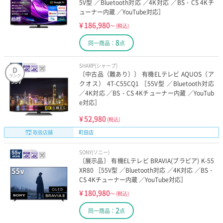
5V型 ／Bluetooth対応 ／4K対応 ／BS・CS 4Kチ
ューナー内蔵 ／YouTube対応］
¥
186,980
～
(税込)
8
同一商品：
点
SHARP(シャープ)
D
〔中古品（難あり）〕 有機ELテレビ AQUOS（ア
ランク
クオス） 4T-C55CQ1 ［55V型 ／Bluetooth対応
／4K対応 ／BS・CS 4Kチューナー内蔵 ／YouTub
e対応］
¥
52,980
(税込)
取扱店舗
町田店
SONY(ソニー)
〔展示品〕 有機ELテレビ BRAVIA(ブラビア) K-55
XR80 ［55V型 ／Bluetooth対応 ／4K対応 ／BS・
CS 4Kチューナー内蔵 ／YouTube対応］
¥
180,980
～
(税込)
2
同一商品：
点