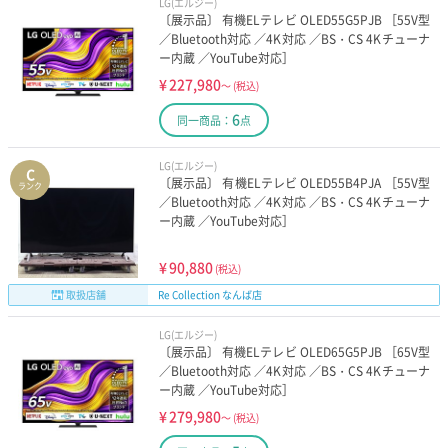
LG(エルジー)
〔展示品〕 有機ELテレビ OLED55G5PJB ［55V型
／Bluetooth対応 ／4K対応 ／BS・CS 4Kチューナ
ー内蔵 ／YouTube対応］
¥
227,980
～
(税込)
6
同一商品：
点
LG(エルジー)
C
〔展示品〕 有機ELテレビ OLED55B4PJA ［55V型
ランク
／Bluetooth対応 ／4K対応 ／BS・CS 4Kチューナ
ー内蔵 ／YouTube対応］
¥
90,880
(税込)
取扱店舗
Re Collection なんば店
LG(エルジー)
〔展示品〕 有機ELテレビ OLED65G5PJB ［65V型
／Bluetooth対応 ／4K対応 ／BS・CS 4Kチューナ
ー内蔵 ／YouTube対応］
¥
279,980
～
(税込)