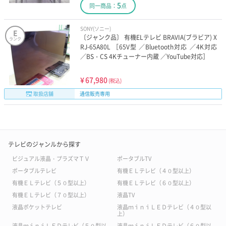
5
同一商品：
点
SONY(ソニー)
E
〔ジャンク品〕 有機ELテレビ BRAVIA(ブラビア) X
ランク
RJ-65A80L ［65V型 ／Bluetooth対応 ／4K対応
／BS・CS 4Kチューナー内蔵 ／YouTube対応］
¥
67,980
(税込)
取扱店舗
通信販売専用
テレビのジャンルから探す
ビジュアル液晶・プラズマＴＶ
ポータブルTV
ポータブルテレビ
有機ＥＬテレビ（４０型以上）
有機ＥＬテレビ（５０型以上）
有機ＥＬテレビ（６０型以上）
有機ＥＬテレビ（７０型以上）
液晶TV
液晶ポケットテレビ
液晶ｍｉｎｉＬＥＤテレビ（４０型以
上）
液晶ｍｉｎｉＬＥＤテレビ（５０型以
液晶ｍｉｎｉＬＥＤテレビ（６０型以