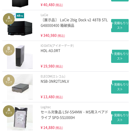
¥
40,480
(税込)
LaCie
A
〔展示品〕 LaCie 2big Dock v2 48TB STL
ランク
＋見積もりリ
G48000400 箱破損品
スト
¥
340,980
(税込)
IO DATA(アイオーデータ)
B
HDL-A3.0RT
ランク
＋見積もりリ
スト
¥
19,980
(税込)
ELECOM(エレコム)
B
NSB-3NR2T1MLV
ランク
＋見積もりリ
スト
¥
13,480
(税込)
Logitec
A
セール対象品 LSV-5S4MW・MS用スペアド
ランク
＋見積もりリ
ライブ SPD-5S1000H
スト
¥
14,880
(税込)