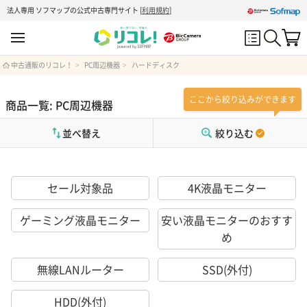
法人専用 ソフマップの公式中古専門サイト
[
利用規約
]
中古通販のリコレ！
PC周辺機器
ハードディスク
ここから絞り込みができます
商品一覧: PC周辺機器
並べ替え
絞り込む
セール対象品
4K液晶モニター
ゲーミング液晶モニター
安い液晶モニターのおすす
め
無線LANルーター
SSD(外付)
HDD(外付)