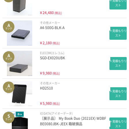
＋見積もりリ
スト
¥
24,480
(税込)
その他メーカー
A
A4-500G-BLK-A
ランク
＋見積もりリ
スト
¥
2,180
(税込)
ELECOM(エレコム)
A
SGD-EX020UBK
ランク
＋見積もりリ
スト
¥
9,980
(税込)
その他メーカー
A
HD2510
ランク
＋見積もりリ
スト
¥
5,980
(税込)
IO DATA(アイオーデータ)
S
〔展示品〕 My Book Duo (2021EX) WDBF
ランク
＋見積もりリ
BE0080JBK-JEEX 箱破損品
スト