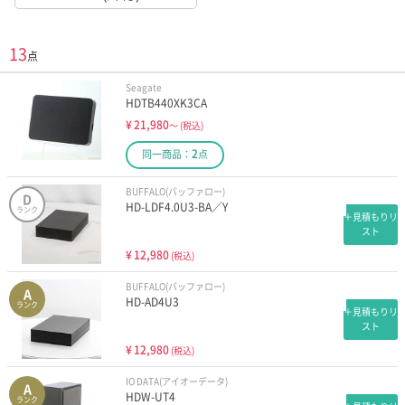
13
点
Seagate
HDTB440XK3CA
¥
21,980
～
(税込)
2
同一商品：
点
BUFFALO(バッファロー)
D
HD-LDF4.0U3-BA／Y
ランク
＋見積もりリ
スト
¥
12,980
(税込)
BUFFALO(バッファロー)
A
HD-AD4U3
ランク
＋見積もりリ
スト
¥
12,980
(税込)
IO DATA(アイオーデータ)
A
HDW-UT4
ランク