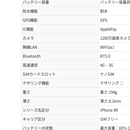
バッテリー容量
バッテリー容量
防水機能
耐水
GPS機能
GPS
IC機能
ApplePay
カメラ
1200万画素カメ
無線LAN
WiFi(ac)
Bluetooth
BT5.0
高速通信
4G・3G
SIMカードスロット
ナノSIM
テザリング機能
テザリング ○
重さ
重さ:194g
薄さ
薄さ:8.3mm
シリーズ名区分
iPhone XR
キャリア区分
SIMフリー
バッテリーの状態
最大容量：83％ (