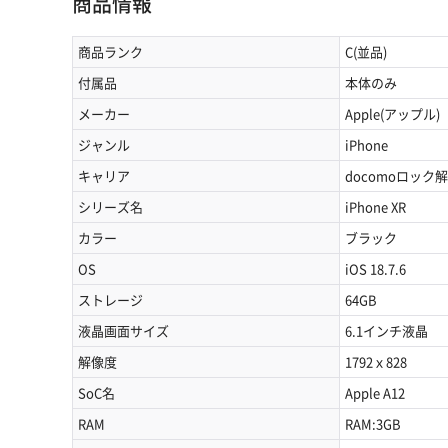
商品情報
商品ランク
C(並品)
付属品
本体のみ
メーカー
Apple(アップル)
ジャンル
iPhone
キャリア
docomoロック
シリーズ名
iPhone XR
カラー
ブラック
OS
iOS 18.7.6
ストレージ
64GB
液晶画面サイズ
6.1インチ液晶
解像度
1792ｘ828
SoC名
Apple A12
RAM
RAM:3GB