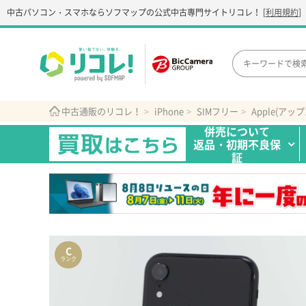
中古パソコン・スマホなら
ソフマップの公式中古専門サイト
リコレ！
[
利用規約
]
中古通販のリコレ！
iPhone
SIMフリー
Apple(アップ
併売について
返品・初期不良保
証
C
ランク