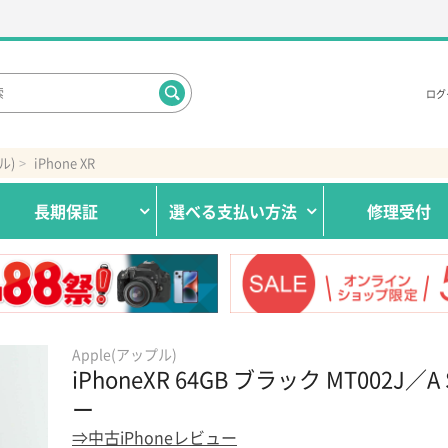
ログ
ル)
iPhone XR
長期保証
選べる
支払い方法
修理受付
Apple(アップル)
iPhoneXR 64GB ブラック MT002J／A
ー
⇒中古iPhoneレビュー