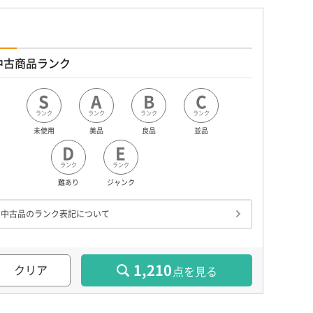
中古商品ランク
S
A
B
C
ランク
ランク
ランク
ランク
未使用
美品
良品
並品
D
E
ランク
ランク
難あり
ジャンク
中古品のランク表記について
1,210
クリア
点を見る