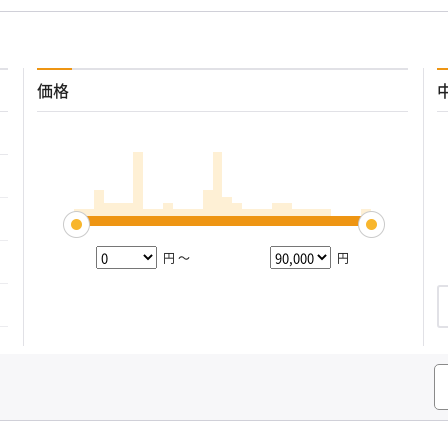
価格
円 ～
円