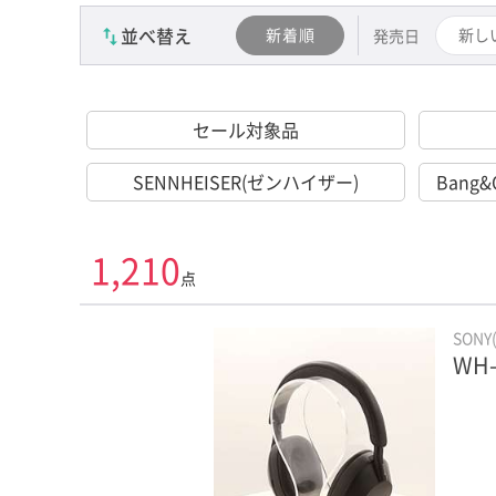
並べ替え
新着順
新し
発売日
セール対象品
SENNHEISER(ゼンハイザー)
Bang
1,210
点
SONY
WH