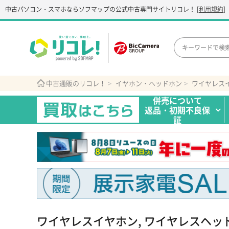
中古パソコン・スマホなら
ソフマップの公式中古専門サイト
リコレ！
[
利用規約
]
中古通販のリコレ！
イヤホン・ヘッドホン
併売について
返品・初期不良保
証
ワイヤレスイヤホン, ワイヤレスヘッ