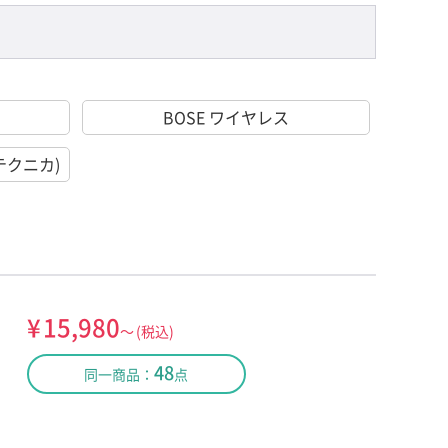
BOSE ワイヤレス
オテクニカ)
¥
15,980
～
(税込)
48
同一商品：
点