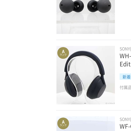
SONY
A
WH-
ランク
Edit
新着
付属
SONY
A
WF
ランク