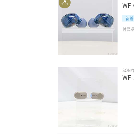
A
WF
ランク
新着
付属
SONY
WF