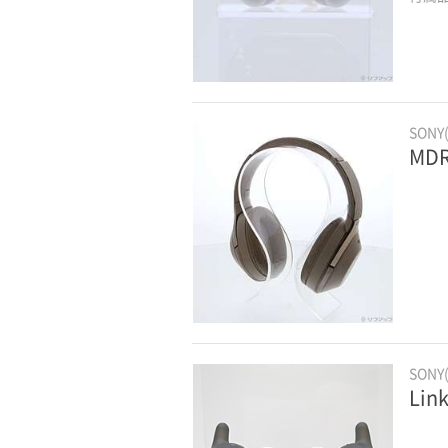
SONY
MD
SONY
Lin