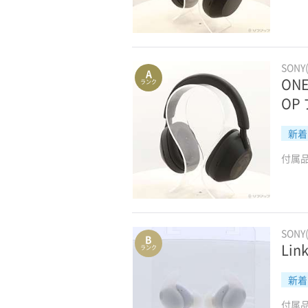
SONY
A
ON
ランク
OP
新着
付属
SONY
B
Lin
ランク
新着
付属