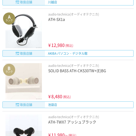
取扱店舗
川越店
audio-technica(オーディオテクニカ)
A
ATH-SX1a
ランク
¥
12,980
(税込)
取扱店舗
AKIBA パソコン・デジタル館
audio-technica(オーディオテクニカ)
B
SOLID BASS ATH-CKS30TW+(E)BG
ランク
¥
8,480
(税込)
取扱店舗
池袋店
audio-technica(オーディオテクニカ)
ATH-TWX7 アッシュブラック
¥
11,980
～
(税込)