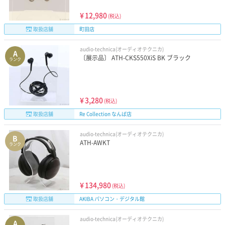
¥
12,980
(税込)
取扱店舗
町田店
audio-technica(オーディオテクニカ)
A
〔展示品〕 ATH-CKS550XiS BK ブラック
ランク
¥
3,280
(税込)
取扱店舗
Re Collection なんば店
audio-technica(オーディオテクニカ)
B
ATH-AWKT
ランク
¥
134,980
(税込)
取扱店舗
AKIBA パソコン・デジタル館
audio-technica(オーディオテクニカ)
A