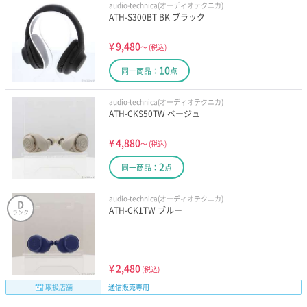
audio-technica(オーディオテクニカ)
ATH-S300BT BK ブラック
¥
9,480
～
(税込)
10
同一商品：
点
audio-technica(オーディオテクニカ)
ATH-CKS50TW ベージュ
¥
4,880
～
(税込)
2
同一商品：
点
audio-technica(オーディオテクニカ)
D
ATH-CK1TW ブルー
ランク
¥
2,480
(税込)
取扱店舗
通信販売専用