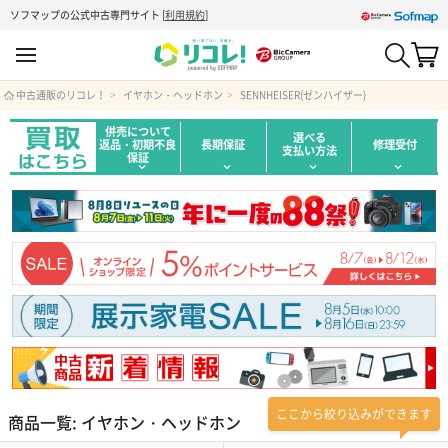
ソフマップの公式中古専門サイト
[
利用規約
]
中古通販のリコレ！
イヤホン・ヘッドホン
SENNHEISER(ゼンハイザー)
併売について
選べる
返品・初期不良
長期保証
修理受付
支払い方法
保証
ここから絞り込みができます
商品一覧: イヤホン・ヘッドホン