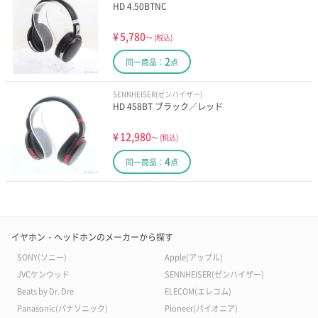
HD 4.50BTNC
¥
5,780
～
(税込)
2
同一商品：
点
SENNHEISER(ゼンハイザー)
HD 458BT ブラック／レッド
¥
12,980
～
(税込)
4
同一商品：
点
イヤホン・ヘッドホンのメーカーから探す
SONY(ソニー)
Apple(アップル)
JVCケンウッド
SENNHEISER(ゼンハイザー)
Beats by Dr. Dre
ELECOM(エレコム)
Panasonic(パナソニック)
Pioneer(パイオニア)