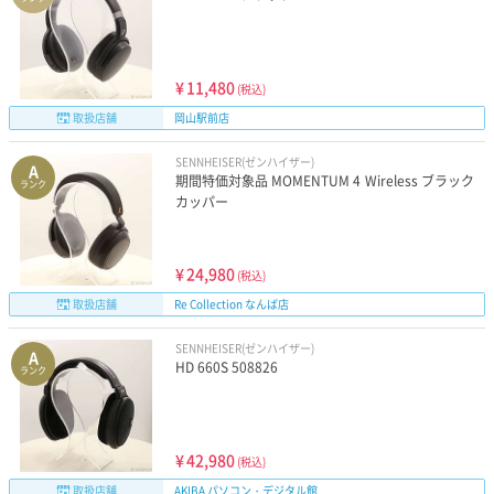
¥
11,480
(税込)
取扱店舗
岡山駅前店
SENNHEISER(ゼンハイザー)
A
期間特価対象品 MOMENTUM 4 Wireless ブラック
ランク
カッパー
¥
24,980
(税込)
取扱店舗
Re Collection なんば店
SENNHEISER(ゼンハイザー)
A
HD 660S 508826
ランク
¥
42,980
(税込)
取扱店舗
AKIBA パソコン・デジタル館