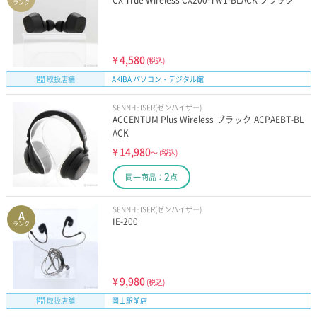
CX True Wireless CX200-TW1-BLACK ブラック
ランク
¥
4,580
(税込)
取扱店舗
AKIBA パソコン・デジタル館
SENNHEISER(ゼンハイザー)
ACCENTUM Plus Wireless ブラック ACPAEBT-BL
ACK
¥
14,980
～
(税込)
2
同一商品：
点
SENNHEISER(ゼンハイザー)
A
IE-200
ランク
¥
9,980
(税込)
取扱店舗
岡山駅前店