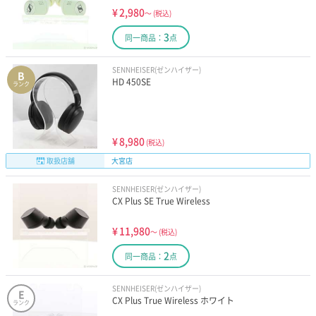
¥
2,980
～
(税込)
3
同一商品：
点
SENNHEISER(ゼンハイザー)
B
HD 450SE
ランク
¥
8,980
(税込)
取扱店舗
大宮店
SENNHEISER(ゼンハイザー)
CX Plus SE True Wireless
¥
11,980
～
(税込)
2
同一商品：
点
SENNHEISER(ゼンハイザー)
E
CX Plus True Wireless ホワイト
ランク