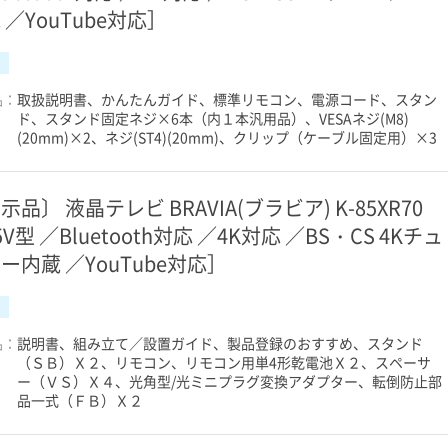
 ／YouTube対応］
品：
取扱説明書、かんたんガイド、標準リモコン、電源コード、スタン
ド、スタンド固定ネジ×6本（内１本汎用品）、VESAネジ(M8)
(20mm)×2、ネジ(ST4)(20mm)、クリップ（ケーブル固定用）×3
示品〕 液晶テレビ BRAVIA(ブラビア) K-85XR70
5V型 ／Bluetooth対応 ／4K対応 ／BS・CS 4Kチュ
ー内蔵 ／YouTube対応］
品：
説明書、組み立て／設置ガイド、製品登録のおすすめ、スタンド
（ＳＢ）Ｘ２、リモコン、リモコン用単4形乾電池Ｘ２、スペーサ
ー（ＶＳ）Ｘ４、光角型/光ミニプラグ変換アダプター、転倒防止部
品一式（ＦＢ）Ｘ２