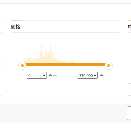
価格
円 ～
円