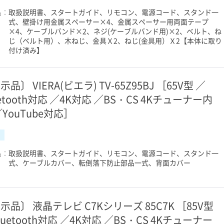
品：
取扱説明書、スタートガイド、リモコン、電源コード、スタンド一
式、壁掛け用金属スペーサー×4、金属スペーサー用両面テープ
×4、ケーブルバンド×2、ネジ(ケーブルバンド用)×2、ベルト、ね
じ（ベルト用）、木ねじ、金具Ｘ2、ねじ(金具用）Ｘ2【本体に取り
付け済み】
品〕 VIERA(ビエラ) TV-65Z95BJ ［65V型 ／
uetooth対応 ／4K対応 ／BS・CS 4Kチューナー内
／YouTube対応］
品：
取扱説明書、スタートガイド、リモコン、電源コード、スタンド一
式、ケーブルカバー、転倒落下防止部品一式、背面カバー
示品〕 液晶テレビ C7Kシリーズ 85C7K ［85V型
luetooth対応 ／4K対応 ／BS・CS 4Kチューナー