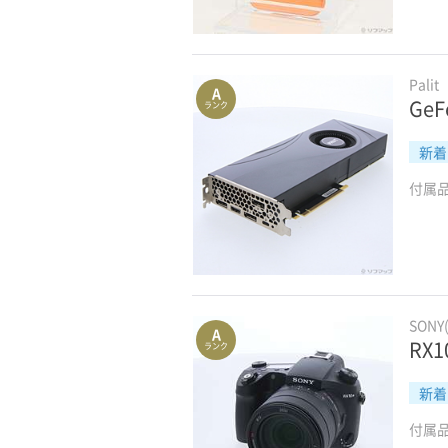
Palit
A
GeF
ランク
新着
付属
SONY
A
RX1
ランク
新着
付属