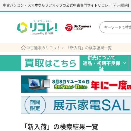
中古パソコン・スマホなら
ソフマップの公式中古専門サイト
リコレ！
[
利用規約
]
中古通販のリコレ！
「新入荷」の検索結果一覧
併売について
返品・初期不良保
証
「新入荷」の検索結果一覧