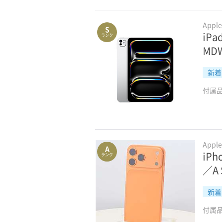
Appl
S
iP
ランク
MDW
新着
付属
Appl
A
iPh
ランク
／A
新着
付属