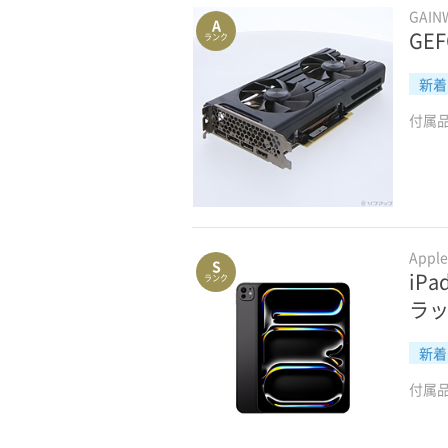
GAIN
A
GEF
ランク
新着
付属
Appl
S
iP
ランク
ラック
新着
付属