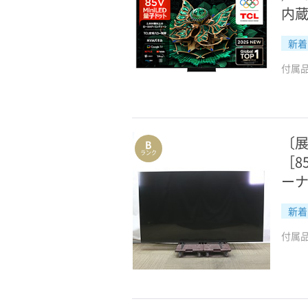
内蔵
新着
付属
〔展
B
ランク
［8
ーナ
新着
付属