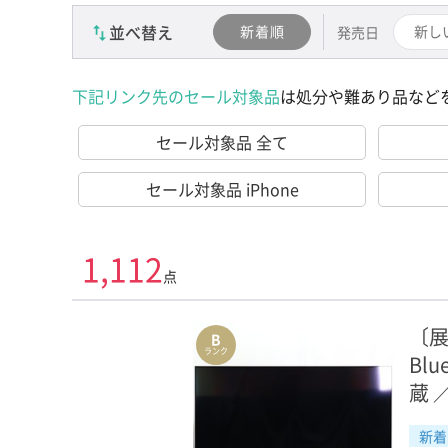
Surface
並べ替え
新着順
新し
発売日
ドローン・ビデオカメラ
下記リンク先のセール対象品
は処分や難あり品など
デジタルカメラ
セール対象品 全て
デジタル一眼カメラ
セール対象品 iPhone
カメラレンズ・アクセサリ
イヤホン・ヘッドホン
1,112
点
オーディオ
テレビ
〔展
B
ランク
Bl
レコーダー・プロジェクター
蔵 
PC周辺機器
新着