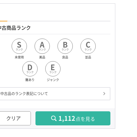
中古商品ランク
S
A
B
C
ランク
ランク
ランク
ランク
未使用
美品
良品
並品
D
E
ランク
ランク
難あり
ジャンク
中古品のランク表記について
1,112
クリア
点を見る