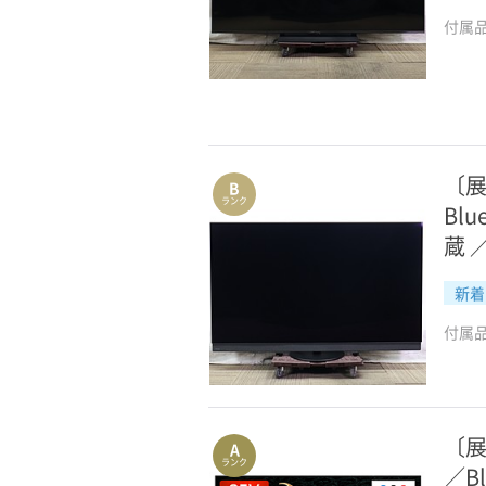
PCパーツ
付属
ゲーム・映像ソフト
生活家電
照明機器
〔展示
B
情報家電
ランク
Bl
蔵 
季節家電
炊飯器・電子レンジ・オーブン
新着
付属
キッチン家電
理容家電
中古健康・美容家電
〔展
A
ランク
／B