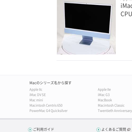
iMa
CP
Macのシリーズ名から探す
Apple IIc
Apple IIe
iMac DV SE
iMac G3
Mac mini
MacBook
Macintosh Centris 650
Macintosh Classic
PowerMac G4 Quicksilver
Twentieth Anniversar
ご利用ガイド
よくあるご質問