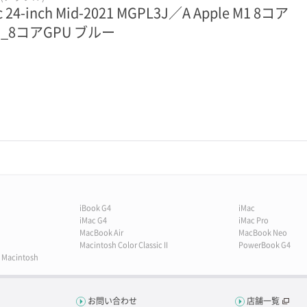
c 24-inch Mid-2021 MGPL3J／A Apple M1 8コア
U_8コアGPU ブルー
iBook G4
iMac
iMac G4
iMac Pro
MacBook Air
MacBook Neo
Macintosh Color Classic II
PowerBook G4
y Macintosh
お問い合わせ
店舗一覧