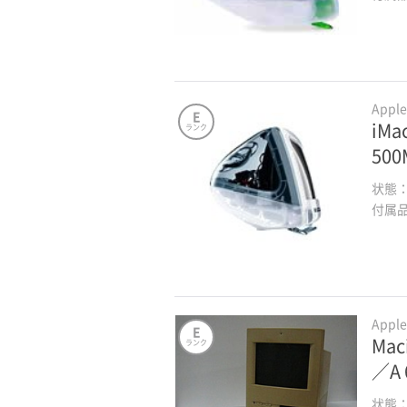
Appl
E
iMa
ランク
50
状態
付属
Appl
E
Maci
ランク
／A 
状態