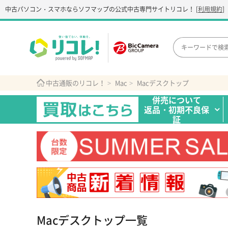
中古パソコン・スマホなら
ソフマップの公式中古専門サイト
リコレ！
[
利用規約
]
中古通販のリコレ！
Mac
Macデスクトップ
併売について
返品・初期不良保
証
Macデスクトップ一覧