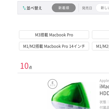
並べ替え
新着順
新し
発売日
M3搭載 Macbook Pro
M1/M2搭載 Macbook Pro 14インチ
M1/M2
10
点
Appl
E
iMa
ランク
HD
状態
付属