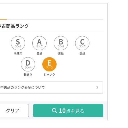
中古商品ランク
S
A
B
C
ランク
ランク
ランク
ランク
未使用
美品
良品
並品
D
E
ランク
ランク
難あり
ジャンク
中古品のランク表記について
10
クリア
点を見る