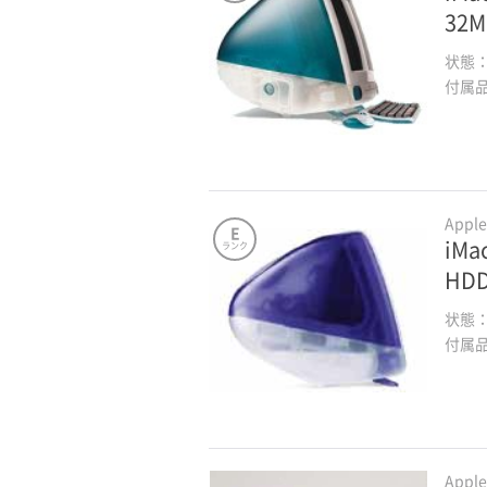
32
状態
付属
Appl
E
iMa
ランク
HD
状態
付属
Appl