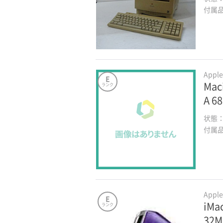
付属
Appl
E
Mac
ランク
A 6
状態
付属
Appl
E
iMa
ランク
32