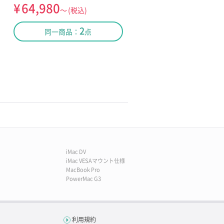
¥
64,980
～
(税込)
2
同一商品：
点
iMac DV
iMac VESAマウント仕様
MacBook Pro
PowerMac G3
利用規約