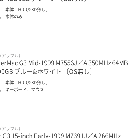
：
本体：HDD/SSD無し。
品：
本体のみ
e(アップル)
erMac G3 Mid-1999 M7556J／A 350MHz 64MB
D0GB ブルー&ホワイト 〔OS無し〕
：
本体：HDD/SSD無し。
品：
キーボード、マウス
e(アップル)
c G3 15-inch Early-1999 M7391J／A 266MHz