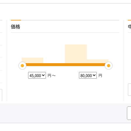
価格
円 ～
円