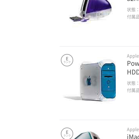
状態
付属
Appl
E
Pow
ランク
HD
状態
付属
Appl
E
iMa
ランク