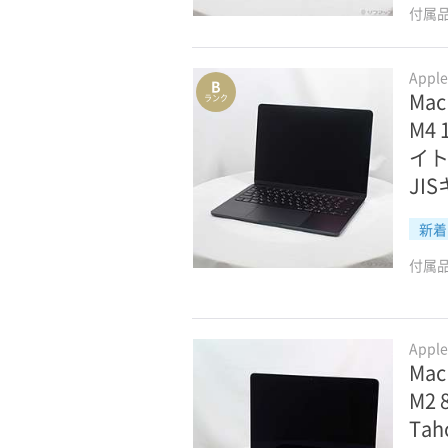
付属
Appl
B
Mac
ランク
M4
イト
JI
新着
付属
Appl
Mac
M2
Ta