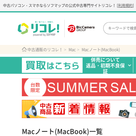
中古パソコン・スマホなら
ソフマップの公式中古専門サイト
リコレ！
[
利用規約
]
中古通販のリコレ！
Mac
Macノート(MacBook)
併売について
返品・初期不良保
証
Macノート(MacBook)一覧