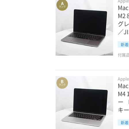
Appl
A
Mac
ランク
M2
グレ
／J
新着
付属
Appl
B
Mac
ランク
M4
ー 
キ
新着