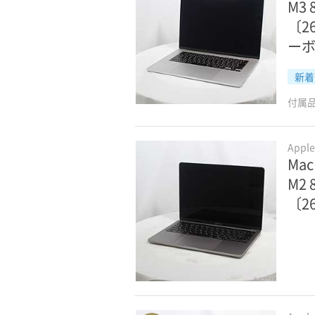
M3
〔2
ー
新着
付属
Appl
Mac
M2
〔2