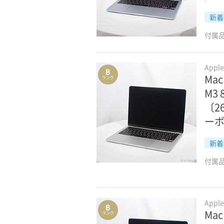
新着
付属
Appl
B
Mac
ランク
M3
〔2
ー
新着
付属
Appl
B
Mac
ランク