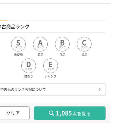
中古商品ランク
S
A
B
C
ランク
ランク
ランク
ランク
未使用
美品
良品
並品
D
E
ランク
ランク
難あり
ジャンク
中古品のランク表記について
1,085
クリア
点を見る