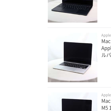
Appl
Mac
App
ルバ
Appl
Mac
M5