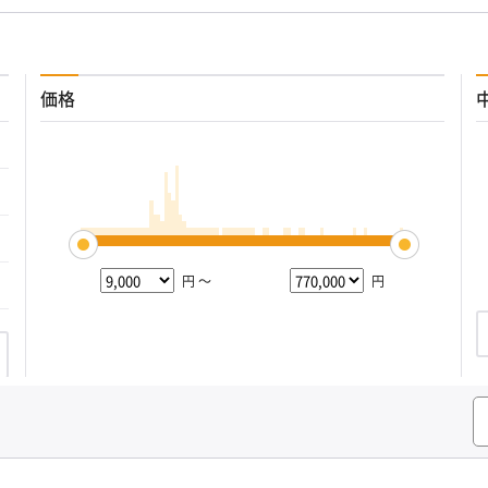
価格
円 ～
円