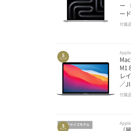
ー 
ード
付属
Appl
S
Mac
ランク
M1
レイ
／J
付属
Appl
S
〔展示
ランク