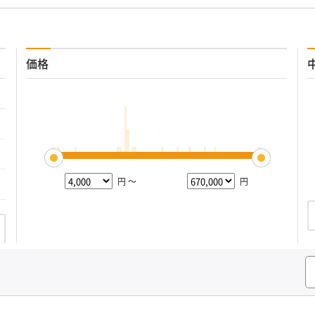
価格
円 ～
円