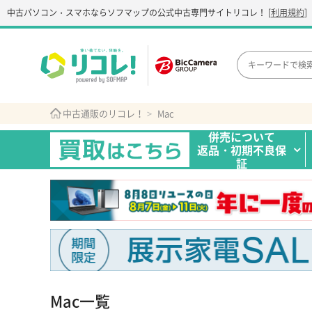
中古パソコン・スマホなら
ソフマップの公式中古専門サイト
リコレ！
[
利用規約
]
中古通販のリコレ！
Mac
併売について
返品・初期不良保
証
Mac一覧