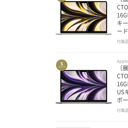
CTO
16G
キー
ー
付属
Appl
S
〔展示
ランク
CTO
16G
US
ボ
付属