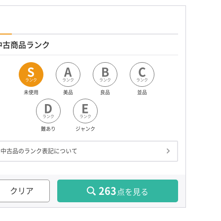
中古商品ランク
S
A
B
C
ランク
ランク
ランク
ランク
未使用
美品
良品
並品
D
E
ランク
ランク
難あり
ジャンク
中古品のランク表記について
263
クリア
点を見る