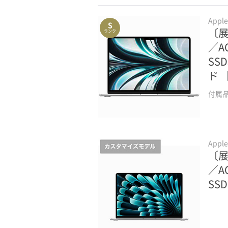
Appl
S
〔展示
ランク
／AC
SS
ド 
付属
Appl
〔展示
／AC
SSD