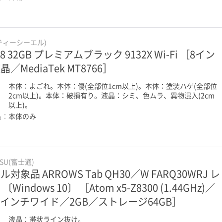
(ティーシーエル)
 8 32GB プレミアムブラック 9132X Wi-Fi ［8イン
晶／MediaTek MT8766］
：
本体：よごれ。本体：傷(全部位1cm以上)。本体：塗装ハゲ(全部位
2cm以上)。本体：破損有り。液晶：シミ、色ムラ、異物混入(2cm
以上)。
品：
本体のみ
TSU(富士通)
ル対象品 ARROWS Tab QH30／W FARQ30WRJ レ
〔Windows 10〕 ［Atom x5-Z8300 (1.44GHz)／
.1インチワイド／2GB／ストレージ64GB］
：
液晶：帯状ライン抜け。