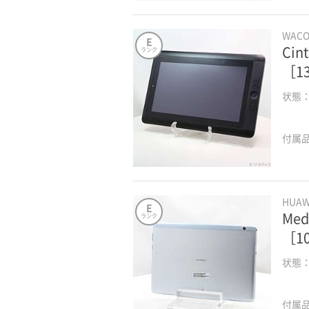
WAC
E
Cin
ランク
［1
状態
付属
HUA
E
Med
ランク
［10
状態
付属