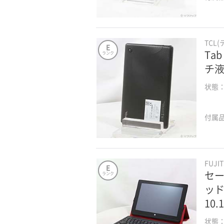
TCL
E
Tab
ランク
チ液
状態
付属
FUJI
E
セー
ランク
ッド 
10
状態