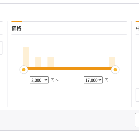
価格
円 ～
円