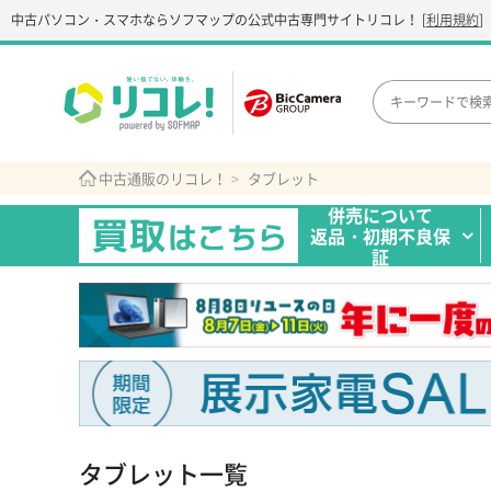
中古パソコン・スマホなら
ソフマップの公式中古専門サイト
リコレ！
[
利用規約
]
中古通販のリコレ！
タブレット
併売について
返品・初期不良保
証
タブレット一覧