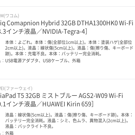
OM(ワコム)
tiq Comapnion Hybrid 32GB DTHA1300HK0 Wi-Fi
3.3インチ液晶／NVIDIA-Tegra-4］
：
本体：よごれ。本体：傷(全部位1cm以上)。本体：塗装ハゲ(全部位
2cm以上)。液晶：線状傷(5cm以上)。液晶：傷(擦り傷、キーボード
跡)。本体：充電不良。本体：バッテリー完全消耗。
品：
USB電源アダプタ、USBケーブル、外箱
WEI(ファーウェイ)
iaPad T5 32GB ミストブルー AGS2-W09 Wi-Fi
.1インチ液晶／HUAWEI Kirin 659］
：
液晶：線状傷(5cm以上)。液晶：傷(擦り傷、キーボード跡)。本体：
バッテリー完全消耗。液晶：シミ、色ムラ、異物混入(2cm以上)。
液晶：バックライト不良。
品：
外箱