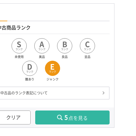
中古商品ランク
S
A
B
C
ランク
ランク
ランク
ランク
未使用
美品
良品
並品
D
E
ランク
ランク
難あり
ジャンク
中古品のランク表記について
5
クリア
点を見る