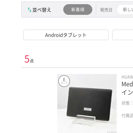
並べ替え
新着順
新し
発売日
Androidタブレット
5
点
HUA
E
Med
ランク
インチ
状態
付属