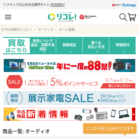
ソフマップの公式中古専門サイト
[
利用規約
]
中古通販のリコレ！
オーディオ
オーム電機
併売について
選べる
返品・初期不良
長期保証
修理受付
支払い方法
保証
ここから絞り込みができます
商品一覧: オーディオ