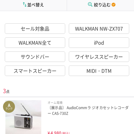
並べ替え
絞り込む
セール対象品
WALKMAN NW-ZX707
WALKMAN全て
iPod
サウンドバー
ワイヤレススピーカー
スマートスピーカー
MIDI・DTM
3
点
オーム電機
A
〔展示品〕 AudioCommラ ジオカセットレコーダ
ランク
ー CAS-730Z
¥
4,980
(税込)