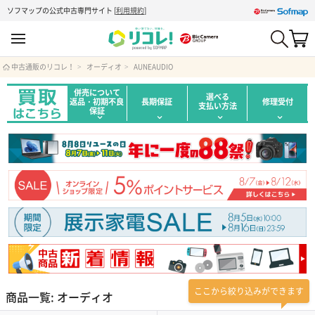
ソフマップの公式中古専門サイト
[
利用規約
]
中古通販のリコレ！
オーディオ
AUNEAUDIO
併売について
選べる
返品・初期不良
長期保証
修理受付
支払い方法
保証
ここから絞り込みができます
商品一覧: オーディオ