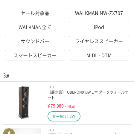
セール対象品
WALKMAN NW-ZX707
WALKMAN全て
iPod
サウンドバー
ワイヤレススピーカー
スマートスピーカー
MIDI・DTM
3
点
DALI
〔展示品〕 OBERON9 DW 1本 ダークウォールナ
ット
¥
79,980
～
(税込)
2
同一商品：
点
DALI
A