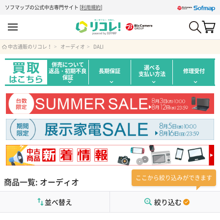
ソフマップの公式中古専門サイト
[
利用規約
]
中古通販のリコレ！
オーディオ
DALI
併売について
選べる
返品・初期不良
長期保証
修理受付
支払い方法
保証
ここから絞り込みができます
商品一覧: オーディオ
並べ替え
絞り込む