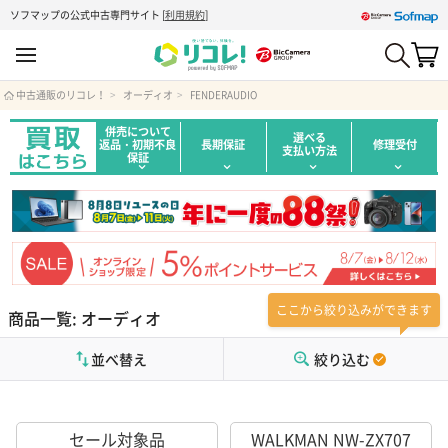
ソフマップの公式中古専門サイト
[
利用規約
]
中古通販のリコレ！
オーディオ
FENDERAUDIO
併売について
選べる
返品・初期不良
長期保証
修理受付
支払い方法
保証
ここから絞り込みができます
商品一覧: オーディオ
並べ替え
絞り込む
セール対象品
WALKMAN NW-ZX707