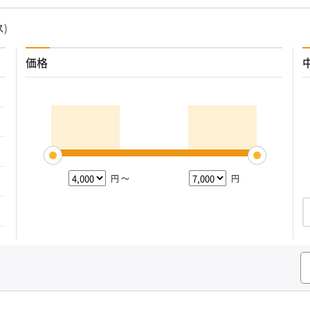
ス)
価格
円 ～
円