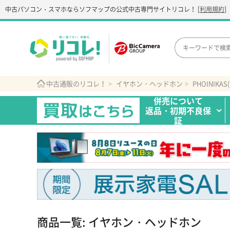
中古パソコン・スマホなら
ソフマップの公式中古専門サイト
リコレ！
[
利用規約
]
中古通販のリコレ！
イヤホン・ヘッドホン
PHOINIKA
併売について
返品・初期不良保
証
商品一覧: イヤホン・ヘッドホン