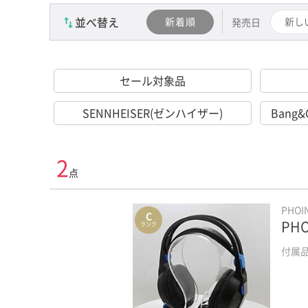
並べ替え
新着順
新し
発売日
セール対象品
SENNHEISER(ゼンハイザー)
Bang
2
点
PHO
C
PHO
ランク
付属