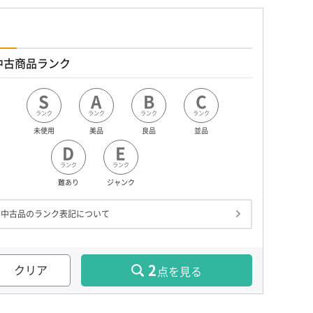
中古商品ランク
S
A
B
C
ランク
ランク
ランク
ランク
未使用
美品
良品
並品
D
E
ランク
ランク
難あり
ジャンク
中古品のランク表記について
2
クリア
点を見る