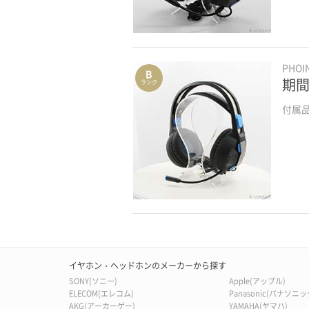
PHO
B
期間
ランク
付属
イヤホン・ヘッドホンのメーカーから探す
SONY(ソニー)
Apple(アップル)
ELECOM(エレコム)
Panasonic(パナソニッ
AKG(アーカーゲー)
YAMAHA(ヤマハ)