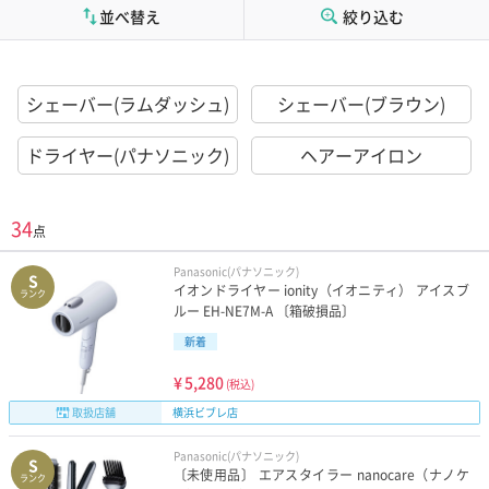
並べ替え
絞り込む
シェーバー(ラムダッシュ)
シェーバー(ブラウン)
ドライヤー(パナソニック)
ヘアーアイロン
34
点
Panasonic(パナソニック)
S
イオンドライヤー ionity（イオニティ） アイスブ
ランク
ルー EH-NE7M-A 〔箱破損品〕
新着
¥
5,280
(税込)
取扱店舗
横浜ビブレ店
Panasonic(パナソニック)
S
〔未使用品〕 エアスタイラー nanocare（ナノケ
ランク