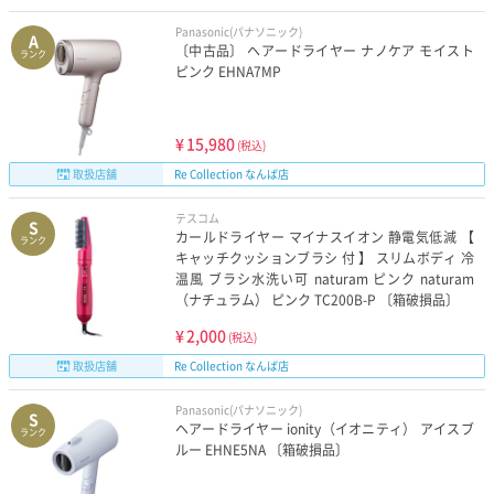
Panasonic(パナソニック)
A
〔中古品〕 ヘアードライヤー ナノケア モイスト
ランク
ピンク EHNA7MP
¥
15,980
(税込)
取扱店舗
Re Collection なんば店
テスコム
S
カールドライヤー マイナスイオン 静電気低減 【
ランク
キャッチクッションブラシ 付 】 スリムボディ 冷
温風 ブラシ水洗い可 naturam ピンク naturam
（ナチュラム） ピンク TC200B-P 〔箱破損品〕
¥
2,000
(税込)
取扱店舗
Re Collection なんば店
Panasonic(パナソニック)
S
ヘアードライヤー ionity（イオニティ） アイスブ
ランク
ルー EHNE5NA 〔箱破損品〕