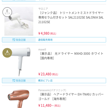
サロニア
E
〔ジャンク品〕 トリートメントミストドライヤー
ランク
専用セラム付きセット SAL21102SE SALONIA SAL
21102SE
¥
4,980
(税込)
取扱店舗
通信販売専用
maxell
A
〔展示品〕 光ドライヤー MXHD-3000 ホワイト
ランク
［国内専用］
¥
23,480
(税込)
取扱店舗
横浜ビブレ店
Panasonic(パナソニック)
〔展示品〕 ヘアードライヤー EH-TNA9J カッパー
ゴールド ［海外専用］
¥
11,480
～
(税込)