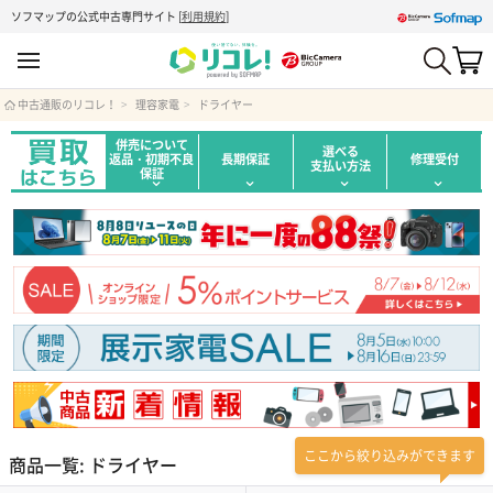
ソフマップの公式中古専門サイト
[
利用規約
]
中古通販のリコレ！
理容家電
ドライヤー
併売について
選べる
返品・初期不良
長期保証
修理受付
支払い方法
保証
ここから絞り込みができます
商品一覧: ドライヤー