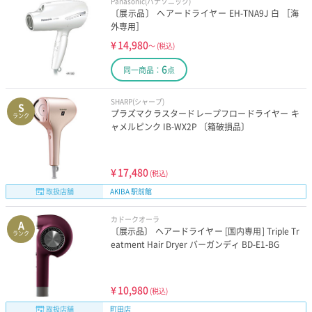
Panasonic(パナソニック)
〔展示品〕 ヘアードライヤー EH-TNA9J 白 ［海
外専用］
¥
14,980
～
(税込)
6
同一商品：
点
SHARP(シャープ)
S
プラズマクラスタードレープフロードライヤー キ
ランク
ャメルピンク IB-WX2P 〔箱破損品〕
¥
17,480
(税込)
取扱店舗
AKIBA 駅前館
カドークオーラ
A
〔展示品〕 ヘアードライヤー [国内専用] Triple Tr
ランク
eatment Hair Dryer バーガンディ BD-E1-BG
¥
10,980
(税込)
取扱店舗
町田店