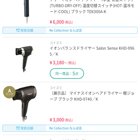
(TURBO-DRY-OFF) 温度切替スイッチ(HOT-温冷モ
ード-COOL) ブラック TDX300A-K
¥
6,000
(税込)
取扱店舗
Re Collection なんば店
コイズミ
イオンバランスドライヤー Salon Sense KHD-996
5／K
¥
3,180
～
(税込)
5
同一商品：
点
コイズミ
A
〔展示品〕 マイナスイオンヘアドライヤー 軽ジョ
ランク
ーブ ブラック KHD-9740／K
¥
3,000
(税込)
取扱店舗
Re Collection なんば店