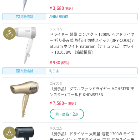
¥
3,680
(税込)
取扱店舗
AKIBA 駅前館
テスコム
S
ドライヤー 軽量 コンパクト 1200W ヘアドライヤ
ランク
ー 折り畳み式 旅行用 切替スイッチ(DRY-COOL) n
aturam ホワイト naturam（ナチュラム） ホワイ
ト TD105BW 〔箱破損品〕
¥
930
(税込)
取扱店舗
町田店
コイズミ
〔展示品〕 ダブルファンドライヤー MONSTER(モ
ンスター) ゴールド KHDW825N
¥
7,580
～
(税込)
2
同一商品：
点
テスコム
A
〔展示品〕 ドライヤー 大風量 速乾 1200W モイス
ランク
チャーイオン ヘアドライヤー I字型 切替スイッチ