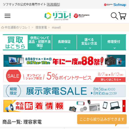
ソフマップの公式中古専門サイト
[
利用規約
]
中古通販のリコレ！
理容家電
maxell
併売について
選べる
返品・初期不良
長期保証
修理受付
支払い方法
保証
ここから絞り込みができます
商品一覧: 理容家電