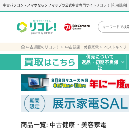
中古パソコン・スマホなら
ソフマップの公式中古専門サイト
リコレ！
[
利用規約
]
中古通販のリコレ！
中古健康・美容家電
ベストキャリ
併売について
返品・初期不良保
証
商品一覧: 中古健康・美容家電