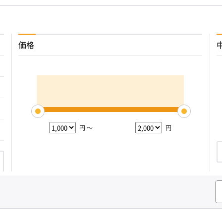
価格
円 ～
円