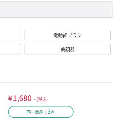
電動歯ブラシ
美顔器
¥
1,680
～
(税込)
3
同一商品：
点