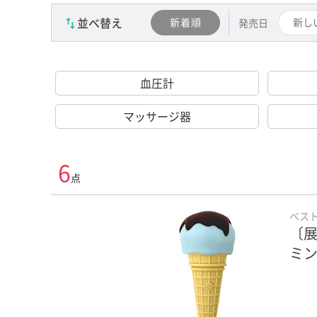
並べ替え
新着順
新し
発売日
血圧計
マッサージ器
6
点
ベス
〔展
ミ