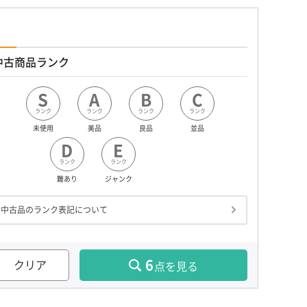
中古商品ランク
S
A
B
C
ランク
ランク
ランク
ランク
未使用
美品
良品
並品
D
E
ランク
ランク
難あり
ジャンク
中古品のランク表記について
6
クリア
点を見る