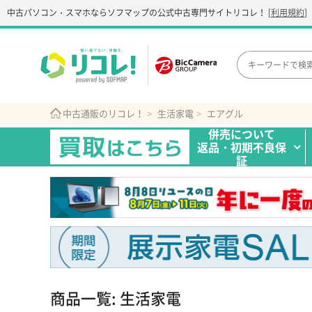
中古パソコン・スマホなら
ソフマップの公式中古専門サイト
リコレ！
[
利用規約
]
中古通販のリコレ！
生活家電
エアグル
併売について
返品・初期不良保
証
商品一覧: 生活家電