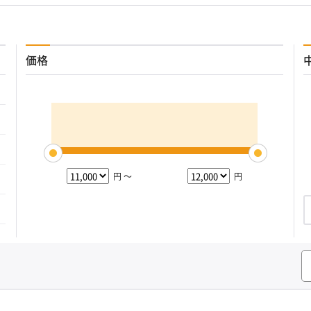
価格
円 ～
円