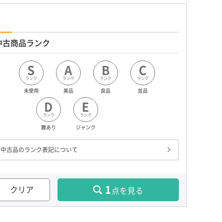
中古商品ランク
S
A
B
C
ランク
ランク
ランク
ランク
未使用
美品
良品
並品
D
E
ランク
ランク
難あり
ジャンク
中古品のランク表記について
1
クリア
点を見る