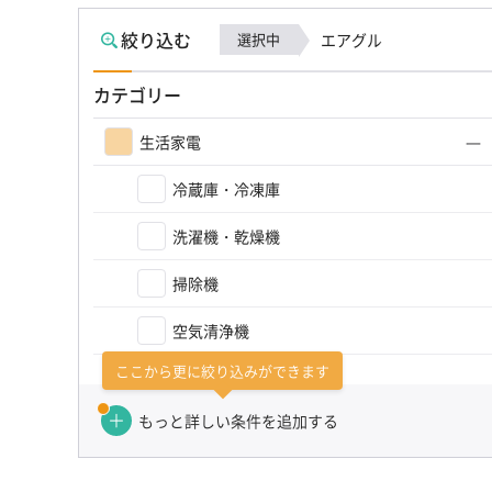
絞り込む
選択中
エアグル
カテゴリー
生活家電
冷蔵庫・冷凍庫
洗濯機・乾燥機
掃除機
空気清浄機
ここから更に絞り込みができます
アイロン・スチーマー
もっと詳しい条件を追加する
生活家電その他