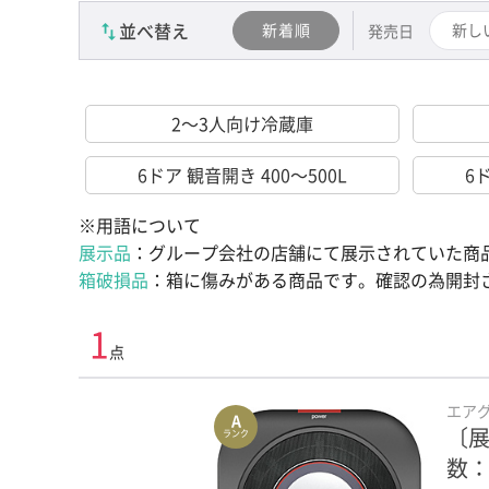
カテゴリーを選び直す（かんたん検索）
並べ替え
新着順
新し
発売日
2～3人向け冷蔵庫
6ドア 観音開き 400～500L
6
※用語について
展示品
：グループ会社の店舗にて展示されていた商
箱破損品
：箱に傷みがある商品です。確認の為開封
1
点
エア
A
〔展
ランク
数：