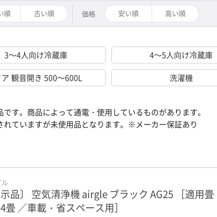
い順
古い順
安い順
高い順
価格
3～4人向け冷蔵庫
4～5人向け冷蔵庫
ドア 観音開き 500～600L
洗濯機
品です。商品によって通電・使用しているものがあります。
されていますが未使用品となります。※メーカー保証あり
グル
示品〕 空気清浄機 airgle ブラック AG25 ［適用畳
4畳 ／車載・省スペース用］