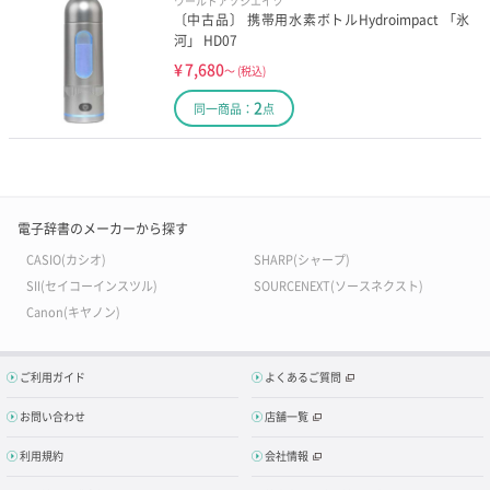
ワールドアソシエイツ
〔中古品〕 携帯用水素ボトルHydroimpact 「氷
河」 HD07
¥
7,680
～
(税込)
2
同一商品：
点
電子辞書のメーカーから探す
CASIO(カシオ)
SHARP(シャープ)
SII(セイコーインスツル)
SOURCENEXT(ソースネクスト)
Canon(キヤノン)
ご利用ガイド
よくあるご質問
お問い合わせ
店舗一覧
利用規約
会社情報