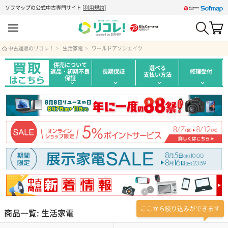
ソフマップの公式中古専門サイト
[
利用規約
]
中古通販のリコレ！
生活家電
ワールドアソシエイツ
併売について
選べる
返品・初期不良
長期保証
修理受付
支払い方法
保証
ここから絞り込みができます
商品一覧: 生活家電