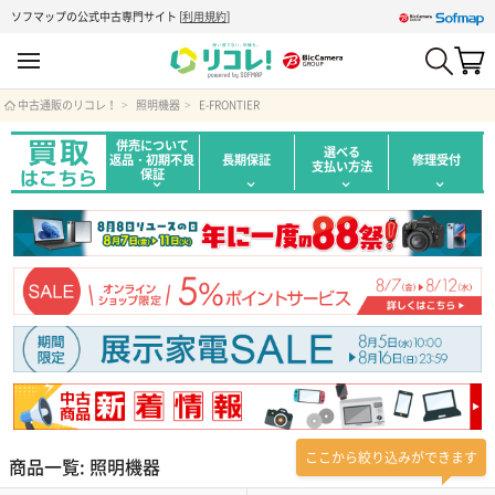
ソフマップの公式中古専門サイト
[
利用規約
]
中古通販のリコレ！
照明機器
E-FRONTIER
併売について
選べる
返品・初期不良
長期保証
修理受付
支払い方法
保証
ここから絞り込みができます
商品一覧: 照明機器