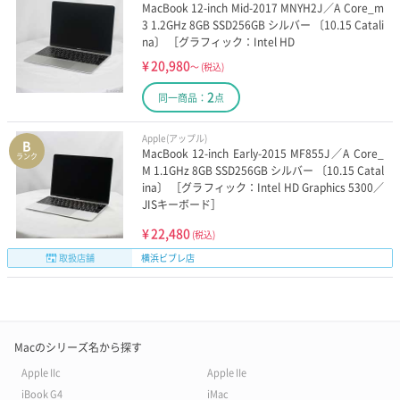
MacBook 12-inch Mid-2017 MNYH2J／A Core_m
3 1.2GHz 8GB SSD256GB シルバー 〔10.15 Catali
na〕 ［グラフィック：Intel HD
¥
20,980
～
(税込)
2
同一商品：
点
Apple(アップル)
B
MacBook 12-inch Early-2015 MF855J／A Core_
ランク
M 1.1GHz 8GB SSD256GB シルバー 〔10.15 Catal
ina〕 ［グラフィック：Intel HD Graphics 5300／
JISキーボード］
¥
22,480
(税込)
取扱店舗
横浜ビブレ店
Macのシリーズ名から探す
Apple IIc
Apple IIe
iBook G4
iMac