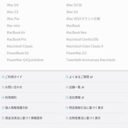
iMac DV
iMac DV SE
iMac G3
iMac G4
iMac Pro
iMac VESAマウント仕様
Mac mini
MacBook
MacBook Air
MacBook Neo
MacBook Pro
Macintosh Centris 650
Macintosh Classic
Macintosh Color Classic II
PowerBook G4
PowerMac G3
PowerMac G4 Quicksilver
Twentieth Anniversary Macintosh
ご利用ガイド
よくあるご質問
お問い合わせ
店舗一覧
利用規約
会社情報
個人情報保護方針
特定商取引法に基づく表示
資金決済法に基づく情報提供
古物営業法に基づく表示