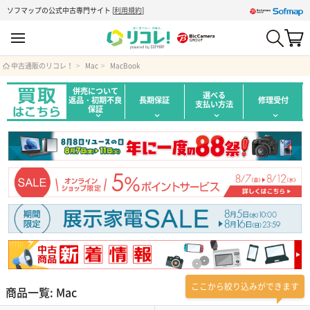
ソフマップの公式中古専門サイト
[
利用規約
]
中古通販のリコレ！
Mac
MacBook
併売について
選べる
返品・初期不良
長期保証
修理受付
支払い方法
保証
ここから絞り込みができます
商品一覧: Mac