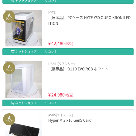
ネットショップ
リコレ！
HYTE
A
〔展示品〕 PCケース HYTE Y60 OURO KRONII ED
ランク
ITION
¥
42,480
(税込)
ネットショップ
リコレ！
LIAN LI(リアンリー)
A
〔展示品〕 O11D EVO RGB ホワイト
ランク
¥
24,980
(税込)
ネットショップ
リコレ！
ASUS(エイスース)
A
Hyper M.2 x16 Gen5 Card
ランク