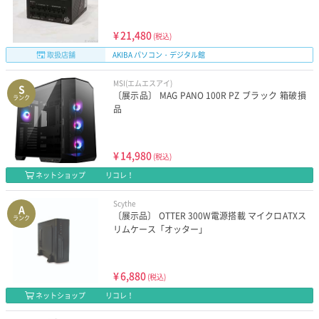
¥
21,480
(税込)
取扱店舗
AKIBA パソコン・デジタル館
MSI(エムエスアイ)
S
〔展示品〕 MAG PANO 100R PZ ブラック 箱破損
ランク
品
¥
14,980
(税込)
ネットショップ
リコレ！
Scythe
A
〔展示品〕 OTTER 300W電源搭載 マイクロATXス
ランク
リムケース「オッター」
¥
6,880
(税込)
ネットショップ
リコレ！