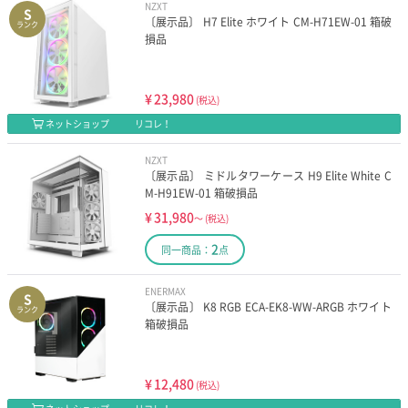
NZXT
S
〔展示品〕 H7 Elite ホワイト CM-H71EW-01 箱破
ランク
損品
¥
23,980
(税込)
ネットショップ
リコレ！
NZXT
〔展示品〕 ミドルタワーケース H9 Elite White C
M-H91EW-01 箱破損品
¥
31,980
～
(税込)
2
同一商品：
点
ENERMAX
S
〔展示品〕 K8 RGB ECA-EK8-WW-ARGB ホワイト
ランク
箱破損品
¥
12,480
(税込)