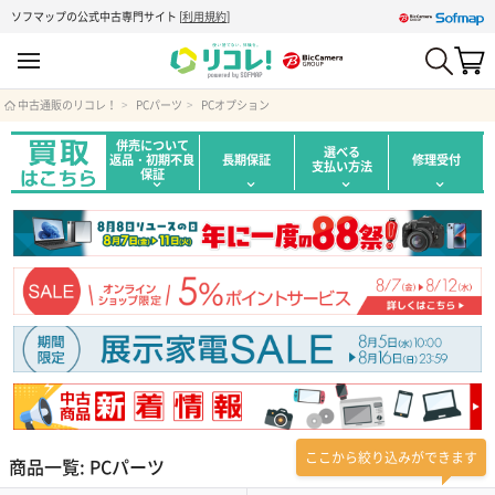
ソフマップの公式中古専門サイト
[
利用規約
]
中古通販のリコレ！
PCパーツ
PCオプション
併売について
選べる
返品・初期不良
長期保証
修理受付
支払い方法
保証
ここから絞り込みができます
商品一覧: PCパーツ