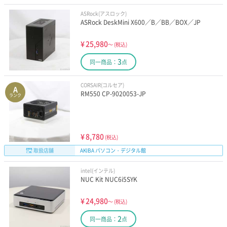
ASRock(アスロック)
ASRock DeskMini X600／B／BB／BOX／JP
¥
25,980
～
(税込)
3
同一商品：
点
CORSAIR(コルセア)
A
RM550 CP-9020053-JP
ランク
¥
8,780
(税込)
取扱店舗
AKIBA パソコン・デジタル館
intel(インテル)
NUC Kit NUC6i5SYK
¥
24,980
～
(税込)
2
同一商品：
点