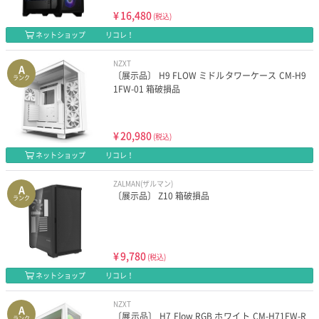
¥
16,480
(税込)
ネットショップ
リコレ！
NZXT
A
〔展示品〕 H9 FLOW ミドルタワーケース CM-H9
ランク
1FW-01 箱破損品
¥
20,980
(税込)
ネットショップ
リコレ！
ZALMAN(ザルマン)
A
〔展示品〕 Z10 箱破損品
ランク
¥
9,780
(税込)
ネットショップ
リコレ！
NZXT
A
〔展示品〕 H7 Flow RGB ホワイト CM-H71FW-R
ランク