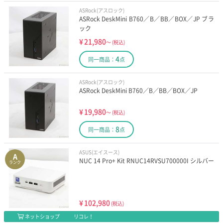
ASRock(アスロック)
ASRock DeskMini B760／B／BB／BOX／JP ブラ
ック
¥
21,980
～
(税込)
4
同一商品：
点
ASRock(アスロック)
ASRock DeskMini B760／B／BB／BOX／JP
¥
19,980
～
(税込)
8
同一商品：
点
ASUS(エイスース)
A
NUC 14 Pro+ Kit RNUC14RVSU700000I シルバー
ランク
¥
102,980
(税込)
ネットショップ
リコレ！