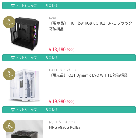
ネットショップ
リコレ！
NZXT
S
〔展示品〕 H6 Flow RGB CCH61FB-R1 ブラック
ランク
箱破損品
¥
18,480
(税込)
ネットショップ
リコレ！
LIAN LI(リアンリー)
S
〔展示品〕 O11 Dynamic EVO WHITE 箱破損品
ランク
¥
19,980
(税込)
ネットショップ
リコレ！
MSI(エムエスアイ)
A
MPG A850G PCIE5
ランク