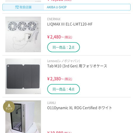
取扱店舗
AKIBA U-SHOP
ENERMAX
LIQMAX III ELC-LMT120-HF
¥
2,480
～
(税込)
2
同一商品：
点
Lenovo(レノボジャパン)
Tab M10 (3rd Gen) 用フォリオケース
¥
2,380
～
(税込)
4
同一商品：
点
LIANLI
A
O11Dynamic XL ROG Certified ホワイト
ランク
¥
19,980