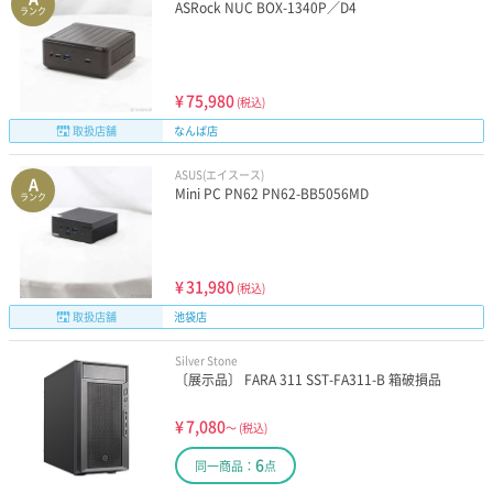
ASRock NUC BOX-1340P／D4
ランク
¥
75,980
(税込)
取扱店舗
なんば店
ASUS(エイスース)
A
Mini PC PN62 PN62-BB5056MD
ランク
¥
31,980
(税込)
取扱店舗
池袋店
Silver Stone
〔展示品〕 FARA 311 SST-FA311-B 箱破損品
¥
7,080
～
(税込)
6
同一商品：
点