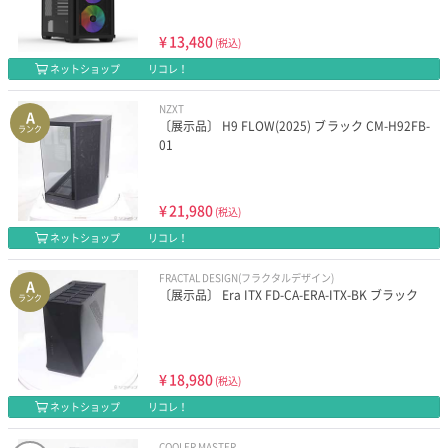
¥
13,480
(税込)
ネットショップ
リコレ！
NZXT
A
〔展示品〕 H9 FLOW(2025) ブラック CM-H92FB-
ランク
01
¥
21,980
(税込)
ネットショップ
リコレ！
FRACTAL DESIGN(フラクタルデザイン)
A
〔展示品〕 Era ITX FD-CA-ERA-ITX-BK ブラック
ランク
¥
18,980
(税込)
ネットショップ
リコレ！
COOLER MASTER