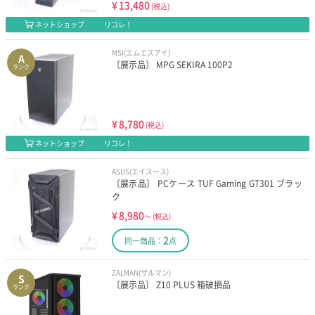
¥
13,480
(税込)
ネットショップ
リコレ！
MSI(エムエスアイ)
A
〔展示品〕 MPG SEKIRA 100P2
ランク
¥
8,780
(税込)
ネットショップ
リコレ！
ASUS(エイスース)
〔展示品〕 PCケース TUF Gaming GT301 ブラッ
ク
¥
8,980
～
(税込)
2
同一商品：
点
ZALMAN(ザルマン)
S
〔展示品〕 Z10 PLUS 箱破損品
ランク