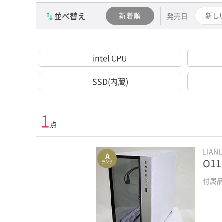
カテゴリーを選び直す（かんたん検索）
並べ替え
新着順
新し
発売日
intel CPU
SSD(内蔵)
1
点
LIANL
A
O11
ランク
付属