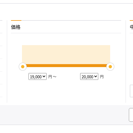
価格
円 ～
円