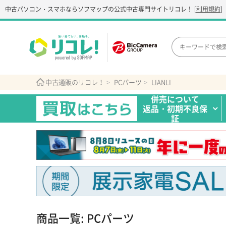
中古パソコン・スマホなら
ソフマップの公式中古専門サイト
リコレ！
[
利用規約
]
中古通販のリコレ！
PCパーツ
LIANLI
併売について
返品・初期不良保
証
商品一覧: PCパーツ