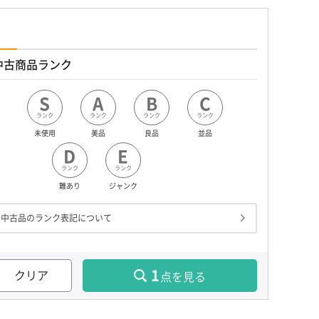
中古商品ランク
S
A
B
C
ランク
ランク
ランク
ランク
未使用
美品
良品
並品
D
E
ランク
ランク
難あり
ジャンク
中古品のランク表記について
1
クリア
点を見る