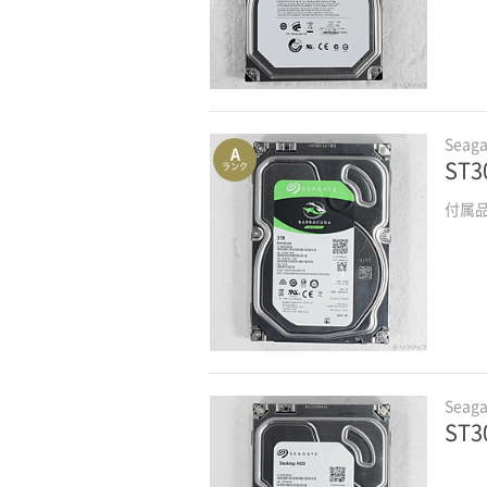
Seaga
A
ST3
ランク
付属
Seaga
ST3