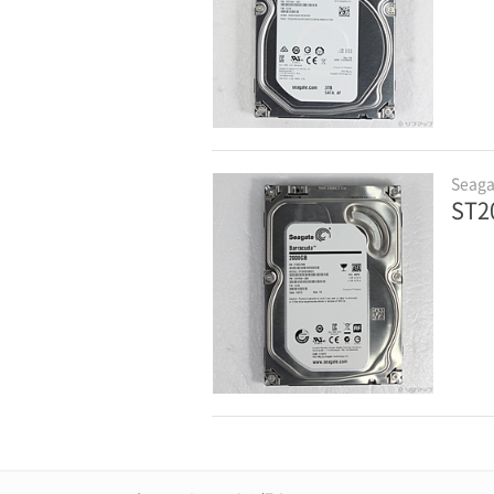
Seaga
ST2