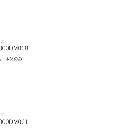
te
000DM008
品：
本体のみ
te
000DM001