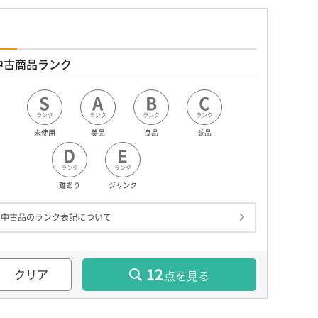
中古商品ランク
S
A
B
C
ランク
ランク
ランク
ランク
未使用
美品
良品
並品
D
E
ランク
ランク
難あり
ジャンク
中古品のランク表記について
12
クリア
点を見る