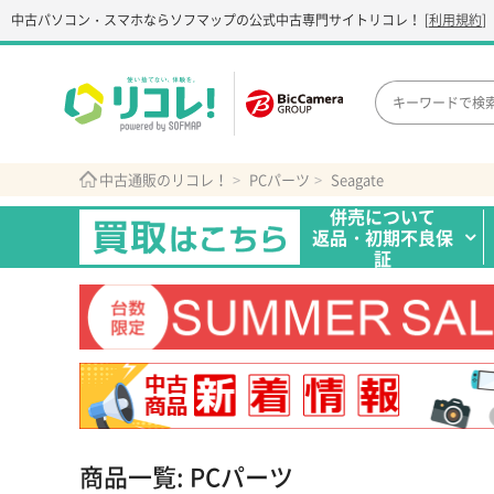
中古パソコン・スマホなら
ソフマップの公式中古専門サイト
リコレ！
[
利用規約
]
中古通販のリコレ！
PCパーツ
Seagate
併売について
返品・初期不良保
証
商品一覧: PCパーツ