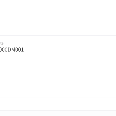
te
000DM001