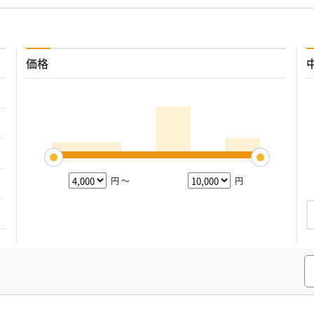
価格
円 ～
円