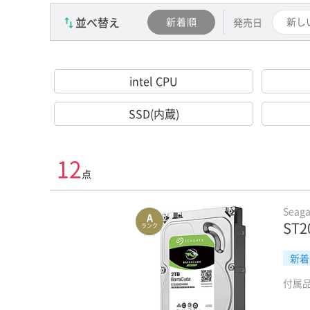
カテゴリーを選び直す（かんたん検索）
並べ替え
新着順
新し
発売日
intel CPU
SSD(内蔵)
12
点
Seaga
A
ST2
ランク
新着
付属