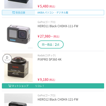
¥
5,480
(税込)
取扱店舗
AKIBA パソコン・デジタル館
GoPro(ゴープロ)
HERO11 Black CHDHX-111-FW
¥
27,980
～
(税込)
2
同一商品：
点
Kodak(コダック)
D
PIXPRO SP360 4K
ランク
¥
9,180
(税込)
ネットショップ
リコレ！
GoPro(ゴープロ)
HERO12 Black CHDHX-121-FW