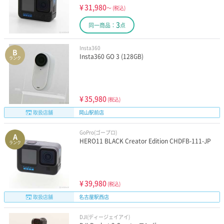
¥
31,980
～
(税込)
3
同一商品：
点
Insta360
B
Insta360 GO 3 (128GB)
ランク
¥
35,980
(税込)
取扱店舗
岡山駅前店
GoPro(ゴープロ)
A
HERO11 BLACK Creator Edition CHDFB-111-JP
ランク
¥
39,980
(税込)
取扱店舗
名古屋駅西店
DJI(ディージェイアイ)