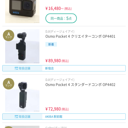
¥
16,480
～
(税込)
5
同一商品：
点
DJI(ディージェイアイ)
A
Osmo Pocket 4 クリエイターコンボ OP4401
ランク
新着
¥
89,980
(税込)
取扱店舗
新宿店
DJI(ディージェイアイ)
A
Osmo Pocket 4 スタンダードコンボ OP4402
ランク
¥
72,980
(税込)
取扱店舗
AKIBA 駅前館
GoPro(ゴープロ)