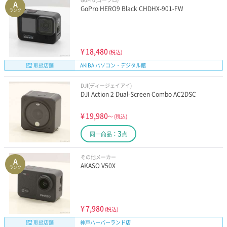
A
GoPro HERO9 Black CHDHX-901-FW
ランク
¥
18,480
(税込)
取扱店舗
AKIBA パソコン・デジタル館
DJI(ディージェイアイ)
DJI Action 2 Dual-Screen Combo AC2DSC
¥
19,980
～
(税込)
3
同一商品：
点
その他メーカー
A
AKASO V50X
ランク
¥
7,980
(税込)
取扱店舗
神戸ハーバーランド店