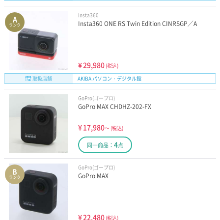
Insta360
A
Insta360 ONE RS Twin Edition CINRSGP／A
ランク
¥
29,980
(税込)
取扱店舗
AKIBA パソコン・デジタル館
GoPro(ゴープロ)
GoPro MAX CHDHZ-202-FX
¥
17,980
～
(税込)
4
同一商品：
点
GoPro(ゴープロ)
B
GoPro MAX
ランク
¥
22,480
(税込)