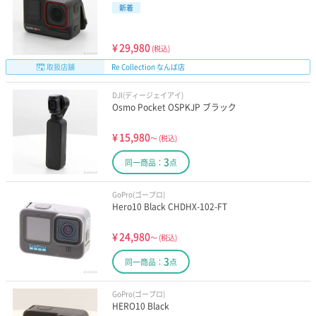
新着
¥
29,980
(税込)
取扱店舗
Re Collection なんば店
DJI(ディージェイアイ)
Osmo Pocket OSPKJP ブラック
¥
15,980
～
(税込)
3
同一商品：
点
GoPro(ゴープロ)
Hero10 Black CHDHX-102-FT
¥
24,980
～
(税込)
3
同一商品：
点
GoPro(ゴープロ)
HERO10 Black