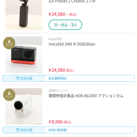
DJI Pocket 2 Creatorコンボ
¥
24,980
～
(税込)
3
同一商品：
点
Insta360
A
Insta360 ONE R 360Edition
ランク
¥
24,980
(税込)
取扱店舗
名古屋駅西店
SONY(ソニー)
A
期間特価対象品 HDR-AS100V アクションカム
ランク
¥
8,980
(税込)
取扱店舗
AKIBA 駅前館