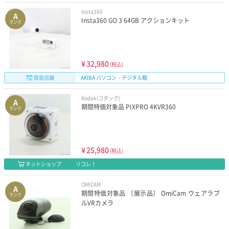
Insta360
A
Insta360 GO 3 64GB アクションキット
ランク
¥
32,980
(税込)
取扱店舗
AKIBA パソコン・デジタル館
Kodak(コダック)
A
期間特価対象品 PIXPRO 4KVR360
ランク
¥
25,980
(税込)
ネットショップ
リコレ！
OMICAM
A
期間特価対象品 〔展示品〕 OmiCam ウェアラブ
ランク
ルVRカメラ