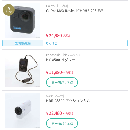
GoPro(ゴープロ)
A
GoPro MAX Revival CHDHZ-203-FW
ランク
¥
24,980
(税込)
取扱店舗
なんば店
Panasonic(パナソニック)
HX-A500-H グレー
¥
11,980
～
(税込)
2
同一商品：
点
SONY(ソニー)
HDR-AS300 アクションカム
¥
22,480
～
(税込)
2
同一商品：
点