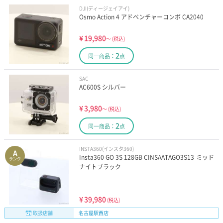
DJI(ディージェイアイ)
Osmo Action 4 アドベンチャーコンボ CA2040
¥
19,980
～
(税込)
2
同一商品：
点
SAC
AC600S シルバー
¥
3,980
～
(税込)
2
同一商品：
点
INSTA360(インスタ360)
A
Insta360 GO 3S 128GB CINSAATAGO3S13 ミッド
ランク
ナイトブラック
¥
39,980
(税込)
取扱店舗
名古屋駅西店