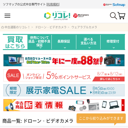
ソフマップの公式中古専門サイト
[
利用規約
]
中古通販のリコレ！
ドローン・ビデオカメラ
ウェアラブルカメラ
併売について
選べる
返品・初期不良
長期保証
修理受付
支払い方法
保証
ここから絞り込みができます
商品一覧: ドローン・ビデオカメラ